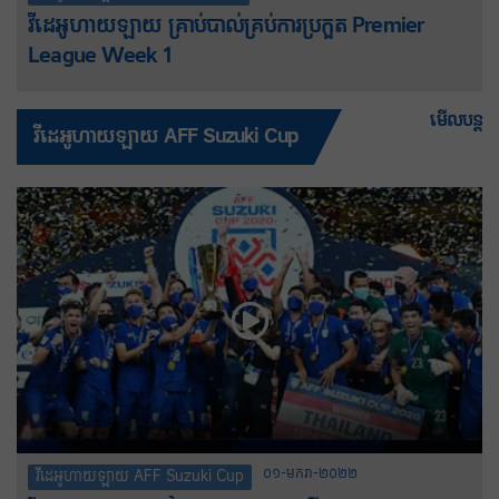
វីដេអូហាយឡាយ គ្រាប់បាល់គ្រប់ការប្រកួត Premier
League Week 1
មើលបន្ត
វីដេអូហាយឡាយ AFF Suzuki Cup
០១-មករា-២០២២
វីដេអូហាយឡាយ AFF Suzuki Cup