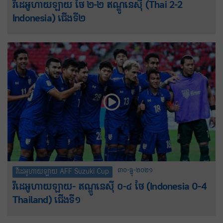
វីដេអូហាយឡាយ ថៃ ២-២ ឥណ្ឌូនេស៊ី (Thai 2-2
Indonesia) ជើងទី២
៣០-ធ្នូ-២០២១
វីដេអូហាយឡាយ AFF Suzuki Cup
វីដេអូហាយឡាយ- ឥណ្ឌូនេស៊ី ០-៤ ថៃ (Indonesia 0-4
Thailand) ជើងទី១