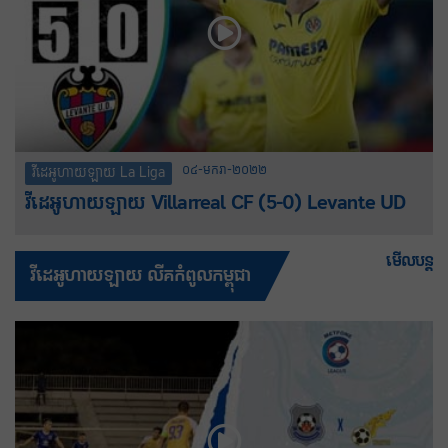
០៤-មករា-២០២២
វីដេអូហាយឡាយ La Liga
វីដេអូហាយឡាយ Villarreal CF (5-0) Levante UD
មើលបន្ត
វីដេអូហាយឡាយ លីគកំពូលកម្ពុជា