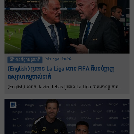
ង្វាន់នេះត្រូវបានកំណត់ដោយប្រើប្រាស់សន្ទស្សន៍វាយតម្លៃផ្អែកទៅលើលក្ខ
ខ័ណ្ឌជាច្រីនដូចជាៈ គ្រាប់បាល់ ការបញ្ជូនបាល់ឲ្យមិត្តរួមក្រុមស៊ុតបញ្ចូលទី
និងផលប៉ះពាល់រួម ក្នុងដំណេីការប្រកួតទាំងមូល។
២២-កក្កដា-២០២៦
ព័ត៌មានកីឡាអន្តរជាតិ
(English) ប្រធាន La Liga ចោទ FIFA ពីបទបំផ្លាញ
ឧស្សាហកម្មបាល់ទាត់
(English) លោក Javier Tebas ប្រធាន La Liga បានចោទប្រកាន់
ប្រធានស្ថាប័នគ្រប់គ្រងបាល់ទាត់ FIFA លោក Gianni Infantino ពីបទ
បំផ្លាញឧស្សាហកម្មបាល់ទាត់ ដោយករពង្រីកការប្រកួតអន្តរជាតិ ដោយ
ធ្វើឱ្យលីគ និងក្លឹបក្នុងស្រុកខាតបង់។ជាមួយគនោះដែរលោកក៏បានអំពាវនាវឲ្យ
លោកGianni Infantino ពីគួរតែលាលែងពីតំណែង។