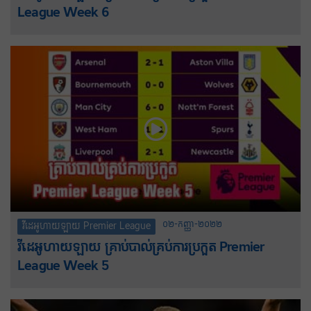
League Week 6
០២-កញ្ញា-២០២២
វីដេអូហាយឡាយ Premier League
វីដេអូហាយឡាយ គ្រាប់បាល់គ្រប់ការប្រកួត Premier
League Week 5