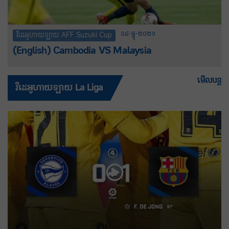
០៨-ធ្នូ-២០២១
វីដេអូហាយឡាយ AFF Suzuki Cup
(English) Cambodia VS Malaysia
មើលបន្ត
វីដេអូហាយឡាយ La Liga