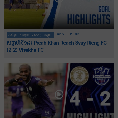
១៩-មករា-២០២២
វីដេអូហាយឡាយ លីគកំពូលកម្ពុជា
សប្តាហ៍ទី១៨៖ Preah Khan Reach Svay Rieng FC
(2-2) Visakha FC