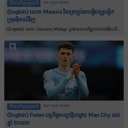
២៩-កក្កដា-២០២៦
ព័ត៌មានកីឡាអន្តរជាតិ
(English) លោក Mancini វិលត្រឡប់មកធ្វើជាគ្រូបង្វឹក
ក្រុមអ៊ីតាលីវិញ
(English) លោក Giovanni Malagò ប្រធានសហព័ន្ធបាល់ទាត់អ៊ីតាលី
បានប្រកាសកាលពីថ្ងៃអង្គារថា លោក Mancini ត្រូវបានតែងតាំងជាគ្រូបង្វឹក
ក្រុមជម្រើសជាតិអ៊ីតាលី ជាថ្មីម្តងទៀត ខណៈដែលលោក Claudio Ranieri
បានក្លាយជានាយកបច្ចេកទេសថ្មីបន្ទាប់ពីលោក Paolo Maldini បាន
លាលែងពីតំណែងកាលពីថ្ងៃមុន រយៈពេលត្រឹមតែ១៦ ថ្ងៃបន្ទាប់ពីត្រូវបាន
តែងតាំង។
២៣-កក្កដា-២០២៦
ព័ត៌មានកីឡាអន្តរជាតិ
(English) Foden បន្តកិច្ចសន្យាថ្មីជាមួយ Man City ដល់
ឆ្នាំ ២០៣០