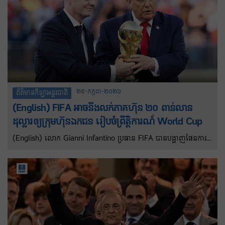
២៩-កក្កដា-២០២៦
ព័ត៌មានកីឡាអន្តរជាតិ
(English) FIFA អាចនឹងលក់ភាគហ៊ុន ២០ ពាន់លាន
ដុល្លារឲ្យក្រុមហ៊ុនឯកជន រៀបចំព្រឹត្តិការណ៍ World Cup
(English) លោក Gianni Infantino ប្រធាន FIFA បានបង្ហាញផែនការ
មួយក្នុងការបង្កើតក្រុមហ៊ុនដែលមានទឹកប្រាក់ជាង ២០ ពាន់លានដុល្លារ ស​
ម្រាប់ដំណើរការព្រឹត្តិការណ៍បាល់ទាត់ពិភពលោក World Cup ជាមួយវិនិ
យោគិនឯកជន រួមទាំងគ្រួសារ Kushner ផងដែរ។ ផែនការរបស់លោក
Infantino ក្នុងការបង្កើតក្រុមហ៊ុនបុត្រសម្ព័ន្ធពាណិជ្ជកម្ម ដែលនឹងត្រូវគេ
ហៅថា FIFA Forward Enterprise (FFE) គឺសម្រាប់រៀបចំដំណេីររការ
ប្រកួតដូចជា World Cup និង Club World Cup ។