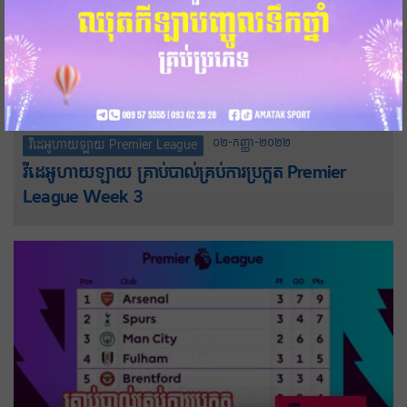
០២-កញ្ញា-២០២២
វីដេអូហាយឡាយ Premier League
វីដេអូហាយឡាយ គ្រាប់បាល់គ្រប់ការប្រកួត Premier
League Week 3