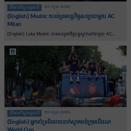
២១-កក្កដា-២០២៦
ព័ត៌មានកីឡាអន្តរជាតិ
(English) Modric យល់ព្រមបន្តកិច្ចសន្យាជាមួយ AC
Milan
(English) Luka Modric បានសម្រេចចិត្តបន្តស្នាក់នៅជាមួយ AC
Milan ហើយត្រូវបានគេរំពឹងថានឹងចុះកិច្ចសន្យាថ្មីមួយឆ្នាំរហូតដល់ខែមិថុនា
ឆ្នាំ២០២៧។ កីឡាករវ័យ ៤០ ឆ្នាំរូបនេះត្រូវបានគេរាយការណ៍ថាកំពុងបញ្ចប់
ឯកសារ និងចុះហត្ថលេខាផ្លូវការលើកិច្ចព្រមព្រៀងនេះនៅថ្ងៃពុធ។
២១-កក្កដា-២០២៦
ព័ត៌មានកីឡាអន្តរជាតិ
(English) អ្នកគាំទ្រពីរលាននាក់ស្វាគមន៍ក្រុមជើងឯក
World Cup