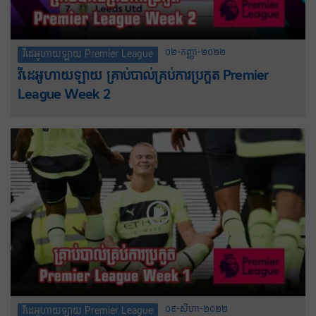
០២-កញ្ញា-២០២២
វីដេអូហាយឡាយ Premier League
វីដេអូហាយឡាយ គ្រាប់បាល់គ្រប់ការប្រកួត Premier
League Week 2
០៩-សីហា-២០២២
វីដេអូហាយឡាយ Premier League