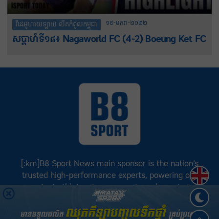
១៩-មករា-២០២២
វីដេអូហាយឡាយ លីគកំពូលកម្ពុជា
សប្តាហ៍ទី១៨៖ Nagaworld FC (4-2) Boeung Ket FC
[:km]B8 Sport News main sponsor is the nation’s
Englis
trusted high-performance experts, powering our
greatest athletes, teams, sports and events to
achieve positive success.[:]