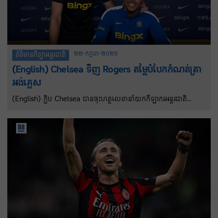
២២-កក្កដា-២០២៦
ព័ត៌មានកីឡាអន្តរជាតិ
(English) Chelsea ទិញ Rogers តម្លៃបំបែកកំណត់ត្រា
អង់គ្លេស
(English) ក្លិប Chelsea បានចុះហត្ថលេខានាំយកកីឡាករអន្តរជាតិ
អង់គ្លេស Morgan Rogers ពី Aston Villa ក្នុង តម្លៃ ១៥៧ លានដុល្លារ
ជាមួយនឹងកិច្ចសន្យារហូតដល់ឆ្នាំ ២០៣៣។ ជាមួយនឹងតម្លៃខ្លួនខាងលើបាន
ធ្វើឱ្យរូបគេក្លាយជាកីឡាករអង់គ្លេសថ្លៃបំផុតផងដែរ។ កីឡាករ​ដែល​ Chelsea
ទិញ​ក្នុង​តម្លៃ​ខ្លួន​ខ្ពស់​បំផុត​ពីមុន​ គឺ​ខ្សែបម្រើ​អេក្វាឌ័រ Moises Caicedo ​ពី
Brighton ក្នុង​តម្លៃ ១១៥ លាន​ដុល្លារក្នុង​ឆ្នាំ២០២៣។