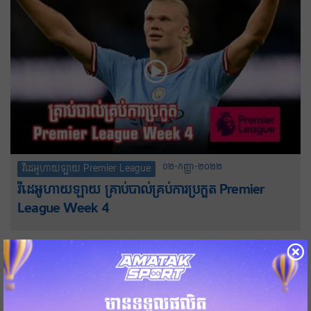
០២-កញ្ញា-២០២២
វីដេអូហាយឡាយ Premier League
វីដេអូហាយឡាយ គ្រាប់បាល់គ្រប់ការប្រកួត Premier
League Week 4