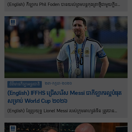
(English) កីឡាករ Phil Foden បានយល់ព្រមបន្តកុងត្រាថ្មីជាមួយ​ក្លឹប
Manchester City រហូតដល់ឆ្នាំ​២០៣០។ ​City នឹងចាប់ផ្តើមយុទ្ធនាការ
Premier League របស់ពួកគេក្រោមការដឹកនាំរបស់អ្នកចាត់ការថ្មី Enzo
Maresca នៅថ្ងៃទី២៣ ខែសីហា ទល់នឹងក្រុម Bournemouth។
២៣-កក្កដា-២០២៦
ព័ត៌មានកីឡាអន្តរជាតិ
(English) IFFHS ជ្រើសរើស Messi ជាកីឡាករល្អបំផុត
សម្រាប់ World Cup ២០២៦
(English) ខ្សែប្រយុទ្ធ Lionel Messi របស់ក្រុមអាហ្សង់ទីន ត្រូវបាន
សហព័ន្ធអន្តរជាតិនៃប្រវត្តិសាស្ត្រ និងស្ថិតិបាល់ទាត់ (IFFHS) ជ្រើសរើសជា
កីឡាករល្អបំផុតសម្រាប់ព្រឹត្តិការណ៍បាល់ទាត់ពិភពលោកឆ្នាំ ២០២៦។ ពានរ