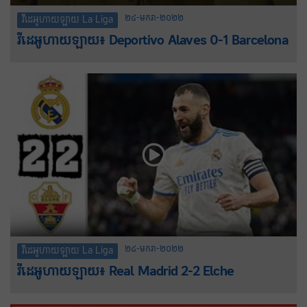
២៤-មករា-២០២២
វីដេអូហាយឡាយ La Liga
វីដេអូហាយឡាយ៖ Deportivo Alaves 0-1 Barcelona
២៤-មករា-២០២២
វីដេអូហាយឡាយ La Liga
វីដេអូហាយឡាយ៖ Real Madrid 2-2 Elche