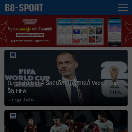
p
(English) John Stones ចូលរួមជាមួយក្លិប Inter Milan
៣១-កក្កដា-២០២៦