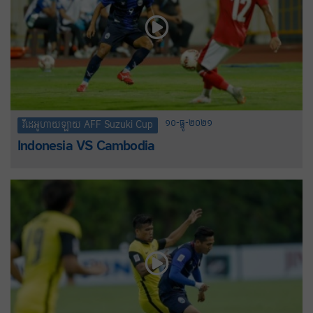
១០-ធ្នូ-២០២១
វីដេអូហាយឡាយ AFF Suzuki Cup
Indonesia VS Cambodia