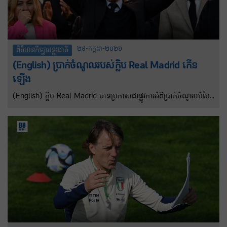
២៩-កក្កដា-២០២៦
ព័ត៌មានកីឡាអន្តរជាតិ
(English) ប្រាក់ចំណូលរបស់ក្លិ​​​ប Real Madrid កើន
ឡើង
(English) ក្លិប Real Madrid បានប្រកាសជាផ្លូវការអំពីប្រាក់ចំណូលបំបែក
កំណត់ត្រាចំនួនជាង ១,៣ ពាន់លានដុល្លារសម្រាប់ឆ្នាំ២០២៥-២៦ បន្ទាប់ពី
តួលេខត្រូវបានអនុម័តនៅក្នុងកិច្ចប្រជុំក្រុមប្រឹក្សាភិបាលចុងក្រោយរបស់ក្លឹប
ដោយមិនរាប់បញ្ចូលប្រាក់ចំណូលពីការផ្ទេរកីឡាករ។