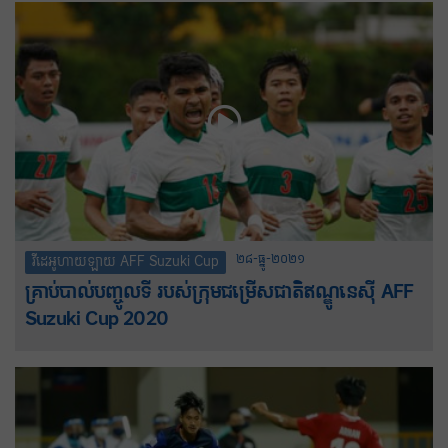
២៨-ធ្នូ-២០២១
វីដេអូហាយឡាយ AFF Suzuki Cup
គ្រាប់បាល់បញ្ចូលទី របស់ក្រុមជម្រើសជាតិឥណ្ឌូនេស៊ី AFF
Suzuki Cup 2020