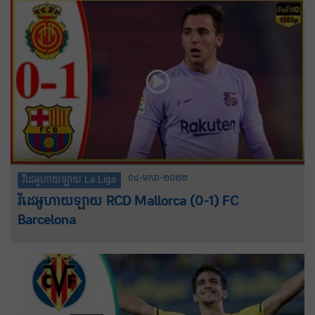
០៤-មករា-២០២២
វីដេអូហាយឡាយ La Liga
វីដេអូហាយឡាយ RCD Mallorca (0-1) FC
Barcelona