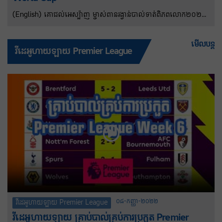
(English) គោជល់អេស្ប៉ាញ ម្ចាស់ពានរង្វាន់បាល់ទាត់ពិភពលោក២០២៦
បានវិលត្រឡប់មកផ្ទះវិញនៅថ្ងៃចន្ទ (គិតតាមពេលវេលានៅអេស្ប៉ាញ) ដោយ
មានមនុស្សប្រមាណជិត២លាននាក់បានមកស្វាគមន៍តាមដងផ្លូវនៃ
មើលបន្ត
វីដេអូហាយឡាយ Premier League
ទីក្រុងម៉ាឌ្រីដ។ កីឡាករទាំង ២៦នាក់ និងបុគ្គលិកគ្រូបង្វឹករបស់ពួកគេបានជួប
ជាមួយរាជវង្សនៃប្រទេស ហើយបន្ទាប់មកជាមួយនាយករដ្ឋមន្ត្រី Pedro
Sánchez បន្ទាប់ពីបានមកដល់រដ្ឋធានីអេស្ប៉ាញមួយថ្ងៃបន្ទាប់ពីយកឈ្នះ
អាហ្សង់ទីន១-០ ក្នុងវគ្គផ្តាច់ព្រ័ត្រនៅរដ្ឋ New Jersey។
០៨-កញ្ញា-២០២២
វីដេអូហាយឡាយ Premier League
វីដេអូហាយឡាយ គ្រាប់បាល់គ្រប់ការប្រកួត Premier