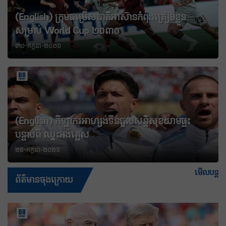
(English) ក្រុមជម្រើសជាតិអាស៊ានកំពុងត្រៀមខ្លួន
សម្រាប់ World Cup ២០៣០
៣០-កក្កដា-២០២៦
(English) កីឡាករអាហ្សង់ទីនជួលសន្តិសុខយាមផ្ទះ
បន្ទាប់ពី ឈ្នះអង់គ្លេស
២៩-កក្កដា-២០២៦
មើលបន្ត
ព័ត៌មានចុងក្រោយ