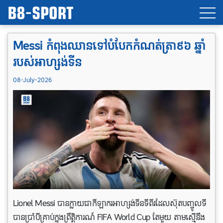
Messi កំពុងឈានទៅបំបែកកំណត់ត្រា៩៦ ឆ្នាំ
របស់អាហ្សង់ទីន
08-July-2026
Lionel Messi បានក្លាយជាកីឡាករអាហ្សង់ទីនទីពីរដែលស៊ុតបញ្ចូលទី
បានប្រាំបីគ្រាប់ក្នុងព្រឹត្តិការណ៍ FIFA World Cup តែមួយ តាមស្មើនឹង