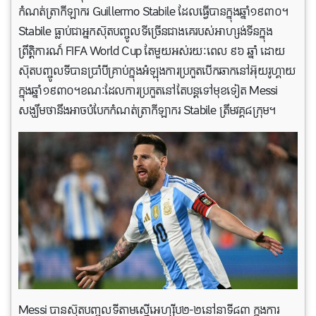
កំណត់ត្រាកីឡាករ Guillermo Stabile ដែលធ្វើបានក្នុងឆ្នាំ១៩៣០។
Stabile ធ្លាប់ជាអ្នកស៊ុតបញ្ចូលទីច្រើនជាងគេរបស់អាហ្សង់ទីនក្នុង
ព្រឹត្តិការណ៍ FIFA World Cup តែមួយអស់រយៈពេល ៩៦ ឆ្នាំ ដោយ
ស៊ុតបញ្ចូលទីបានប្រាំបីគ្រាប់ក្នុងអំឡុងការប្រកួតបើកឆាកនៅអ៊ុយរូហ្គាយ
ក្នុងឆ្នាំ១៩៣០។ខណៈដែលការប្រកួតនៅតែបន្តទៅមុខទៀត Messi
សង្ឃឹមថានឹងអាចបំបែកកំណត់ត្រាកីឡាករ Stabile ត្រឹមវគ្គ៨ក្រុម។
Messi បានស៊ុតបញ្ចូលទីតាមស្មើអេហ្ស៊ីប២-២នៅនាទី៨៣ ក្នុងការ