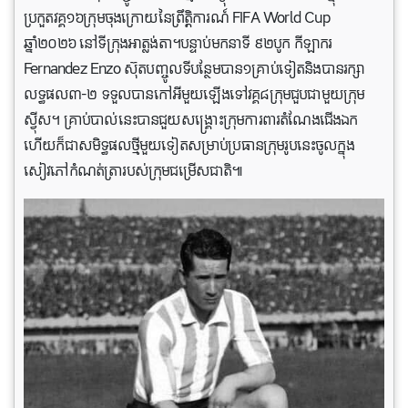
ប្រកួតវគ្គ១៦ក្រុមចុងក្រោយនៃព្រឹត្តិការណ៍ FIFA World Cup
ឆ្នាំ២០២៦ នៅទីក្រុងអាត្លង់តា។បន្ទាប់មកនាទី ៩២បូក កីឡាករ
Fernandez Enzo ស៊ុតបញ្ចូលទីបន្ថែមបាន១គ្រាប់ទៀតនិងបានរក្សា
លទ្ធផល៣-២ ទទួលបានកៅអីមួយឡេីងទៅវគ្គ៨ក្រុមជួបជាមួយក្រុម
ស្វ៊ីស។ គ្រាប់បាល់នេះបានជួយសង្គ្រោះក្រុមការពារតំណែងជើងឯក
ហើយក៏ជាសមិទ្ធផលថ្មីមួយទៀតសម្រាប់ប្រធានក្រុមរូបនេះចូលក្នុង
សៀវភៅកំណត់ត្រារបស់ក្រុមជម្រើសជាតិ៕