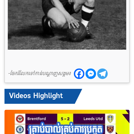
-ចែករំលែកទៅកាន់បណ្តាញសង្គម៖
Videos Highlight