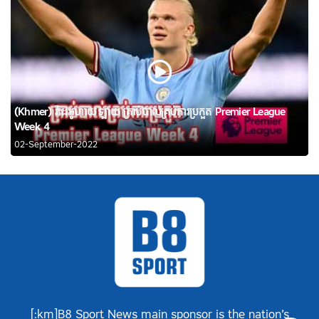
(Khmer) វីដេអូហាយឡាយ គ្រាប់បាល់គ្រប់ការប្រកួត Premier League
Week 4
02-September-2022
[:km]B8 Sport News main sponsor is the nation’s
Khme