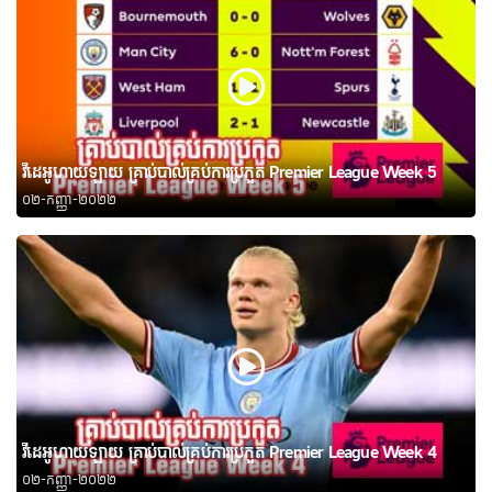
វីដេអូហាយឡាយ គ្រាប់បាល់គ្រប់ការប្រកួត Premier League Week 5
០២-កញ្ញា-២០២២
វីដេអូហាយឡាយ គ្រាប់បាល់គ្រប់ការប្រកួត Premier League Week 4
០២-កញ្ញា-២០២២