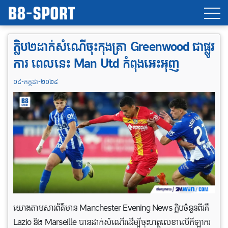
ក្លិប២ដាក់សំណើចុះកុងត្រា Greenwood ជាផ្លូវ
ការ ពេល​នេះ Man Utd កំពុងអេះអុញ
០៤-កក្កដា-២០២៤
យោងតាមសារព័ត៌មាន Manchester Evening News ក្លិបចំនួនពីរគឺ
Lazio និង Marseille បានដាក់សំណើរដើម្បីចុះហត្ថលេខាលើកីឡាករ