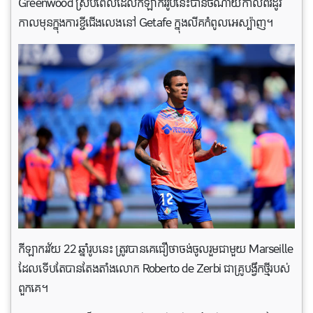
Greenwood ស្របពេល​ដែល​កីឡាកររូបនេះបានចំណាយកាលពីរដូវ
កាលមុនក្នុងការខ្ចីជើងលេងនៅ Getafe ក្នុងលីគកំពូលអេស្ប៉ាញ។
កីឡាករវ័យ 22 ឆ្នាំរូបនេះ ត្រូវបានគេជឿថាចង់ចូលរួមជាមួយ Marseille
ដែលទើបតែបានតែងតាំងលោក Roberto de Zerbi ជាគ្រូបង្វឹកថ្មីរបស់
ពួកគេ។