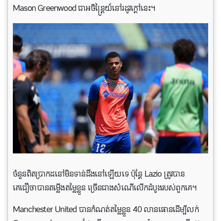
Mason Greenwood ជាអចិន្ត្រៃយ៍នៅរដូវក្តៅនេះ។
ចំនួនពិតប្រាកដនៅមិនទាន់ដឹងនៅឡើយទេ ប៉ុន្តែ Lazio ត្រូវបាន
គេជឿថាបានតម្លើងតម្លៃខ្លួន ច្រើនជាងសំណើលើក​ដំបូងរបស់ពួកគេ។
Manchester United បាន​កំណត់​តម្លៃខ្លួន 40 លានផោនដើម្បីលក់