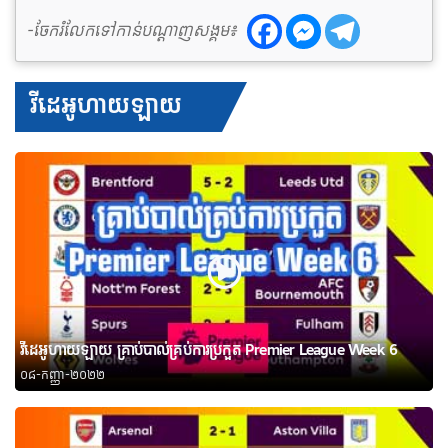
-ចែករំលែកទៅកាន់បណ្តាញសង្គម៖
វីដេអូហាយឡាយ
វីដេអូហាយឡាយ គ្រាប់បាល់គ្រប់ការប្រកួត Premier League Week 6
០៨-កញ្ញា-២០២២