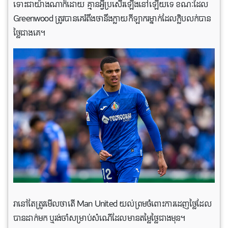
ទោះជាយ៉ាងណាក៏ដោយ គ្មានអ្វីប្រសើរឡើងនៅឡើយទេ ខណៈដែល
Greenwood ត្រូវបានគេរំពឹងថានឹងក្លាយកីឡាករម្នាក់ដែលក្លិបលក់​បាន​
ថ្លៃជាងគេ។
វានៅតែត្រូវមើលថាតើ Man United យល់ព្រមចំពោះការដេញថ្លៃដែល
បាន​ដាក់មក ឬរង់ចាំសម្រាប់សំណើដែលមាន​តម្លៃថ្លៃជាងមុន។