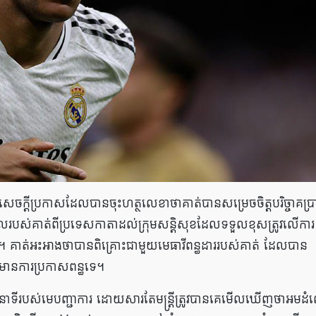
ចក្តីប្រកាសដែលបានចុះហត្ថលេខាថាគាត់បានសម្រេចចិត្តបរិច្ចាគប្រ
មូលរបស់គាត់ពីប្រទេសកាតាដល់ក្រុមសន្តិសុខដែលទទួលខុសត្រូវលើការ
ាត់​អះអាង​ថា​បាន​ពិគ្រោះ​ជាមួយ​មេធាវី​ពន្ធដារ​របស់​គាត់ ដែល​បាន​
​មាន​ការ​ប្រកាស​ពន្ធ​ទេ។
ទីរបស់មេបញ្ជាការ ដោយសារតែមន្រ្តីត្រូវបានគេមើលឃើញថាអមដំ