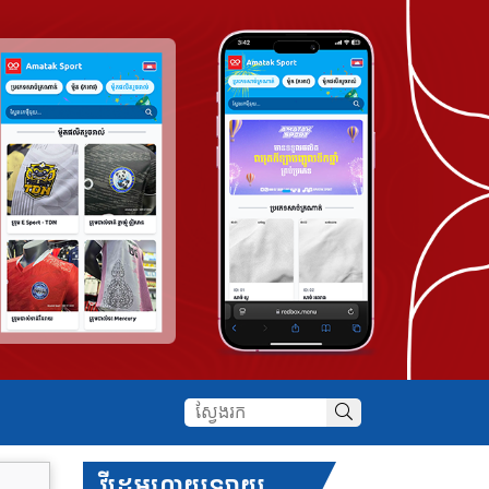
វីដេអូហាយឡាយ