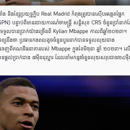
ិងខ្សែប្រយុទ្ធក្លិប Real Madrid កំពុងត្រូវបានស៊ើបអង្កេតផ្នែក
N) បន្ទាប់ពីមានរបាយការណ៍ថាមន្ត្រី សន្តិសុខ CRS ចំនួនប្រាំនាក
រាំង ទទួលបានប្រាក់យ៉ាងច្រើនពី Kylian Mbappe កាលពីឆ្នាំ២០២៣។
្យដឹងថា ប្រធានកងពលតូចចំនួនបួននាក់បានទទួលលុយជាង
ែលចេញពីគណនីធនាគាររបស់ Mbappe ក្នុងខែមិថុនា ឆ្នាំ ២០២៣។ ល
រូវបានផ្តល់ប្រាក់ជាង ៧ម៉ឺនដុល្លារ ដែលនាំមកនូវចំនួនលុយសរុបជាង២៤ម៉ឺ