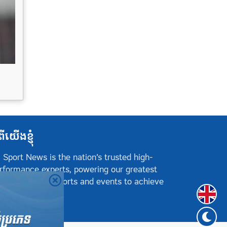
ពីយើងខ្ញុំ
 Sport News is the nation’s trusted high-
rformance experts, powering our greatest
hletes, teams, sports and events to achieve
Englis
sitive success.