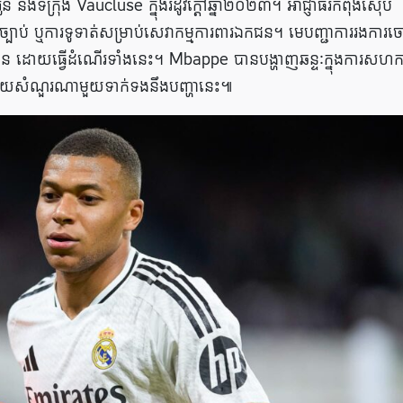
និងទីក្រុង Vaucluse ក្នុងរដូវក្តៅឆ្នាំ២០២៣។ អាជ្ញាធរកំពុងស៊ើប
បាប់ ឬការទូទាត់សម្រាប់សេវាកម្មការពារឯកជន។ មេបញ្ជាការ​រង​ការ​ច
បស់​ខ្លួន ដោយ​ធ្វើ​ដំណើរ​ទាំង​នេះ។ Mbappe បានបង្ហាញឆន្ទៈក្នុងការសហក
លើយសំណួរណាមួយទាក់ទងនឹងបញ្ហានេះ៕