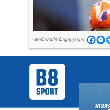
-ចែករំលែកទៅកាន់បណ្តាញសង្គម៖