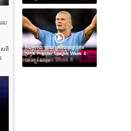
់ដែល
វីដេអូហាយឡាយ គ្រាប់បាល់គ្រប់ការ
ើសពី
ប្រកួត Premier League Week 4
ន
០២-កញ្ញា-២០២២