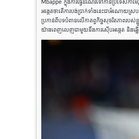
Mbappe ក្នុងការធ្វើដំណើរទៅកាន់ប្រទេសកាមេរូន 
អង្កេតថាតើការបង់ប្រាក់ទាំងនេះជាអំណោយស្របច្
ប្រកាន់​ពី​បទ​បំពាន​លើ​កាតព្វកិច្ច​សុចរិតភាព​រ
យ៉ាងពេញលេញជាមួយនឹងការស៊ើបអង្កេត និងឆ្