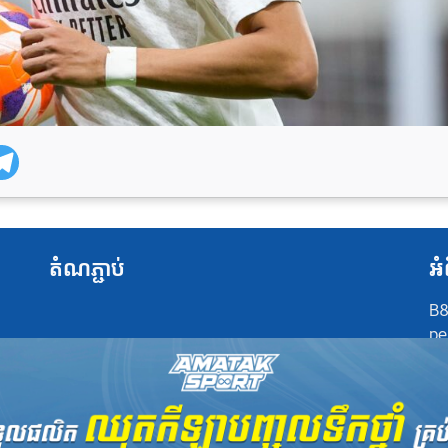
តំណភ្ជាប់
អំ
B8
pe
at
po