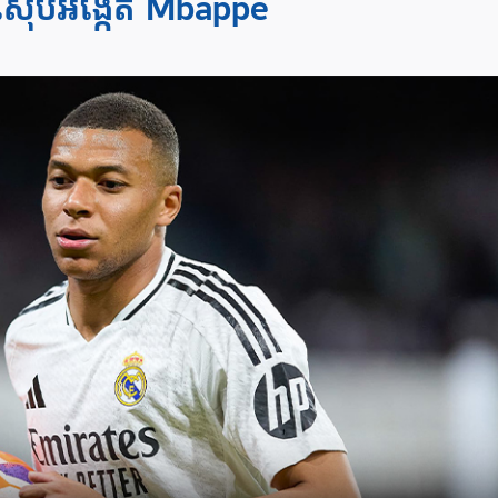
រស៊ើបអង្កេត Mbappe