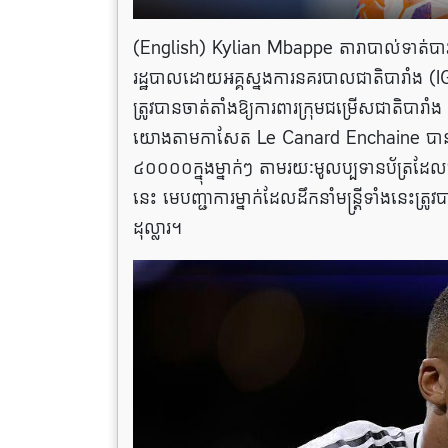
(English) Kylian Mbappe តារាបាល់ទាត់បារាំង ន
រដ្ឋបាលដោយអគ្គស្នងការនគរបាលជាតិបារាំង (IGP
ត្រូវបានចាត់តាំងឱ្យការពារក្រុមជម្រើសជាតិបា
យោងតាមកាសែត Le Canard Enchaine បានឲ
៤០០០០ក្នុងម្នាក់ៗ តាមរយៈមូលប្បទានប័ត្រដ
នេះ មេបញ្ជាការម្នាក់ដែលដឹកនាំមន្ត្រីទាំងនេះត្
ដុល្លា​​រ។