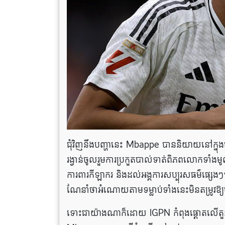
ជុំវិញនឹងបញ្ហានេះ Mbappe បាននិយាយនៅក្នុងសេ
រង្វាន់ចូលរួមការប្រកួតបាល់ទាត់ពិភពលោកទាំង
ការពារកីឡាករ និងដល់អង្គការសប្បុរសធម៌ផ្សេងៗ។ គ
ណែនាំ​ថា​អំណោយ​តាម​ទម្លាប់​ទាំងនេះ​មិន​តម្រូវ​ឱ្យ
ទោះជាយ៉ាងណាក៏ដោយ IGPN កំពុងផ្តោតលើតួនា