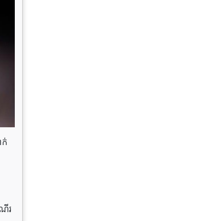
ាក់
ណើរ