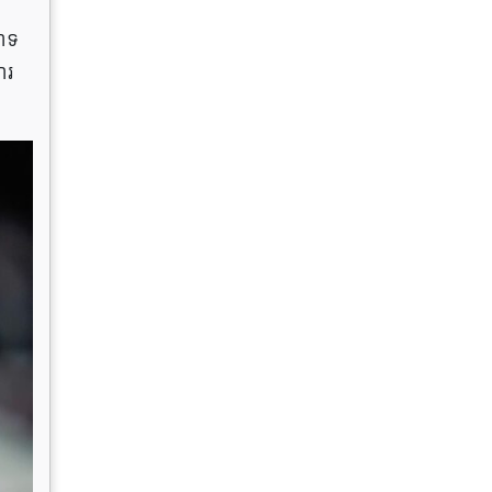
ោទ​
ារ