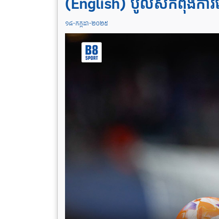
(English) ប៉ូលិសកំពុងកា
១៨-កក្កដា-២០២៥