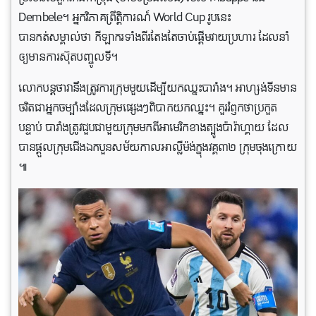
Dembele។ អ្នកវិភាគព្រឹត្តិការណ៍ World Cup រូបនេះ
បានកត់សម្គាល់ថា កីឡាករទាំងពីរតែងតែចាប់ផ្តើមវាយប្រហារ ដែលនាំ
ឲ្យមានការស៊ុតបញ្ចូលទី។
លោកបន្តថាវានឹងត្រូវការក្រុមមួយដើម្បីយកឈ្នះបារាំង។ អាហ្សង់ទីនមាន
ចរិតជាអ្នកចម្បាំងដែលក្រុមផ្សេងៗពិបាកយកឈ្នះ។ គួររំឭកថាប្រកួត
បន្ទាប់ បារាំង​ត្រូវជួបជាមួយ​ក្រុម​មកពី​អាមេរិក​ខាងត្បូង​ប៉ារ៉ាហ្គាយ ដែល​
បាន​ផ្តួល​ក្រុម​ជើងឯក​បួន​សម័យកាល​អាល្លឺម៉ង់​ក្នុង​វគ្គ៣២ ក្រុម​ចុងក្រោយ
៕