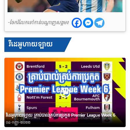
-ចែករំលែកទៅកាន់បណ្តាញសង្គម៖
វីដេអូហាយឡាយ
វីដេអូហាយឡាយ គ្រាប់បាល់គ្រប់ការប្រកួត Premier League Week 6
០៨-កញ្ញា-២០២២