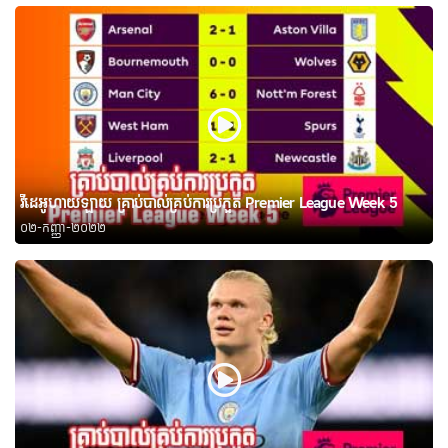
វីដេអូហាយឡាយ គ្រាប់បាល់គ្រប់ការប្រកួត Premier League Week 5
០២-កញ្ញា-២០២២