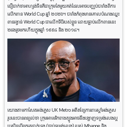
ជឿជាក់ថាអាហ្សង់ទីនគឺជាក្រុមតែមួយគត់ដែលអាចបញ្ឈប់បារាំងពីការ
លើកពាន World Cup ឆ្នាំ ២០២៦។ បារាំង​កំពុង​មាន​គោលបំណង​ឈ្នះ​
ពាន​រង្វាន់ World Cup ជា​លើក​ទី​បី​របស់​ខ្លួន ដោយ​ធ្លាប់​លើក​ពាន​នេះ​
២ដង​រួច​មក​ហើយ​ក្នុង​ឆ្នាំ ១៩៩៨ និង ២០១៨។
យោងតាមកាសែតអង់គ្លេស ​​UK Metro អតីតខ្សែការពារស្តាំអង់គ្លេស
រូបនេះបានពន្យល់ថា ក្រុមអាមេរិកខាងត្បូងអាចនឹងបង្ហាញទម្រង់លេងល្អ
ប្រសិនបើពួកគេដាក់ទ្រុង (ចាប់ទម្រង់លេង) របស់ Mbappe និង