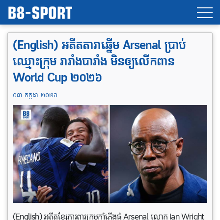
(English) អតីតតារាឆ្នើម Arsenal ប្រាប់
ឈ្មោះក្រុម រារាំងបារាំង មិនឲ្យលើកពាន
World Cup ២០២៦
០៣-កក្កដា-២០២៦
(English) អតីតខ្សែការពារក្រុមកាំភ្លើងធំ Arsenal លោក Ian Wright