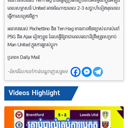
ខណៈពេលដែល Ten Hag បានធ្វើឱ្យប្រធានក្លឹបចាប់អារម្មណ៍ក្នុងអំឡុង
ពេលសម្ភាសន៍ United អាចចំណាយពេល 2-3 សប្តាហ៍ទៀតមុនពេល
ធ្វើការសម្រេចចិត្ត។
អនាគតរបស់ Pochettino និង Ten Hag មានភាពមិនច្បាស់លាស់នៅ
PSG និង Ajax រៀងៗខ្លួន ដែលធ្វើឱ្យវាជាពេលវេលាដ៏ត្រឹមត្រូវសម្រាប់
Man United ក្នុងការផ្លាស់ប្តូរ។
ប្រភព៖ Daily Mail
-ចែករំលែកទៅកាន់បណ្តាញសង្គម៖
Videos Highlight