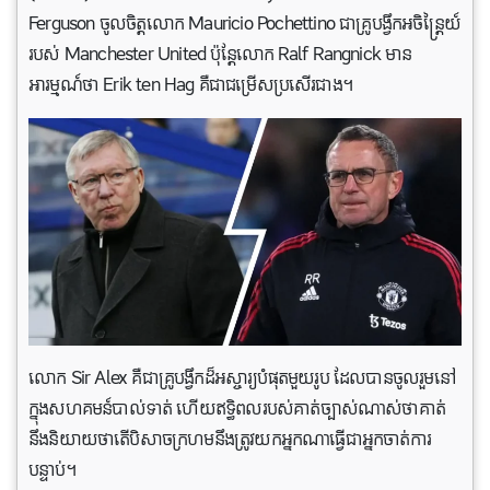
Ferguson ចូលចិត្តលោក Mauricio Pochettino ជាគ្រូបង្វឹកអចិន្ត្រៃយ៍
របស់ Manchester United ប៉ុន្តែលោក Ralf Rangnick មាន
អារម្មណ៍ថា Erik ten Hag គឺជាជម្រើសប្រសើរជាង។
លោក Sir Alex គឺជាគ្រូបង្វឹកដ៏អស្ចារ្យបំផុតមួយរូប ដែលបានចូលរួមនៅ
ក្នុងសហគមន៍បាល់ទាត់ ហើយ​ឥទ្ធិពលរបស់គាត់ច្បាស់ណាស់ថាគាត់
នឹងនិយាយថាតើបិសាចក្រហមនឹង​ត្រូវយកអ្នកណាធ្វើជាអ្នក​ចាត់​ការ​
បន្ទាប់។