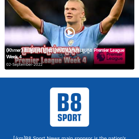
(Khmer) វីដេអូហាយឡាយ គ្រាប់បាល់គ្រប់ការប្រកួត Premier League
Week 4
02-September-2022
[:km]B8 Sport News main sponsor is the nation’s