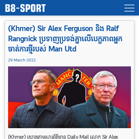
(Khmer) Sir Alex Ferguson និង Ralf
Rangnick ប្រទាញប្រទង់គ្នាលើ​បេក្ខភាពអ្នក​
ចាត់​ការ​ថ្មី​របស់​ Man Utd
29-March-2022
(Khmer) យោងតាមសារព័ត៌មាន Daily Mail លោក Sir Alex