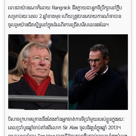
ទោះជាយ៉ាងណាក៏ដោយ Rangnick នឹងក្លាយជាអ្នកទីប្រឹក្សានៅក្លឹប
សម្រាប់រយៈពេល 2 ឆ្នាំខាងមុខ ហើយត្រូវបានគេរាយការណ៍ថាបាន
ចូលរួមយ៉ាងជិតស្និទ្ធនៅក្នុងដំណើរការជ្រើសរើសនេះផង​ដែរ។
បិសាចក្រហមគ្រោងនឹងតែងតាំងអ្នកចាត់ការទីប្រាំមួយរបស់ខ្លួនក្នុងរយៈ
ពេលប្រាំបួនឆ្នាំចាប់តាំងពីលោក Sir Alex ចូលនិវត្តន៍ក្នុងឆ្នាំ 2013។