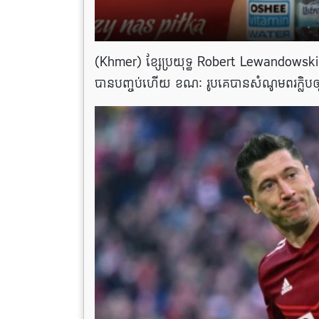
(Khmer) ខ្សែប្រយុទ្ធ Robert Lewandowski 
បានបញ្ចប់ហើយ ខណៈ រូបគេបានសំណូមពរក្លិប