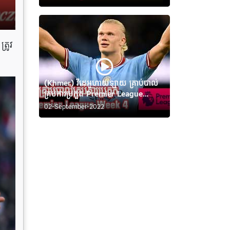
្រូវ
(Khmer) វីដេអូហាយឡាយ គ្រាប់បាល់
គ្រប់ការប្រកួត Premier League
Week 4
02-September-2022