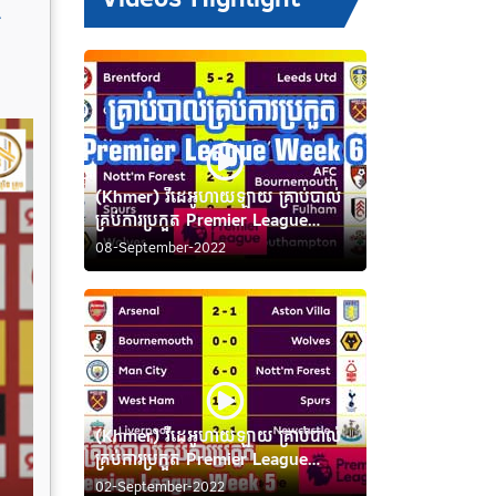
t
(Khmer) វីដេអូហាយឡាយ គ្រាប់បាល់
គ្រប់ការប្រកួត Premier League
Week 6
08-September-2022
(Khmer) វីដេអូហាយឡាយ គ្រាប់បាល់
គ្រប់ការប្រកួត Premier League
Week 5
02-September-2022