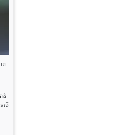
ភាព
ាត់
ិនបើ