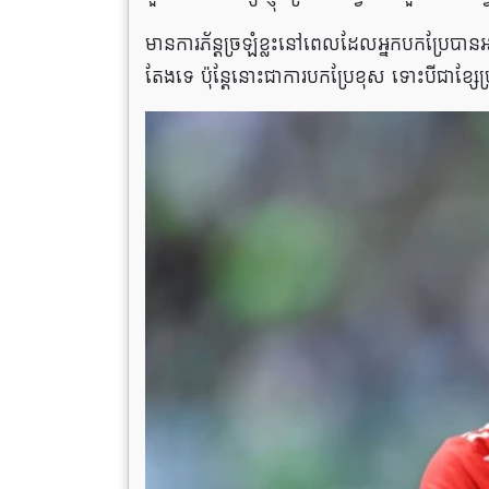
មានការភ័ន្តច្រឡំខ្លះនៅពេលដែលអ្នកបកប្រែប
តែងទេ ប៉ុន្តែនោះជាការបកប្រែខុស ទោះបីជាខ្សែ