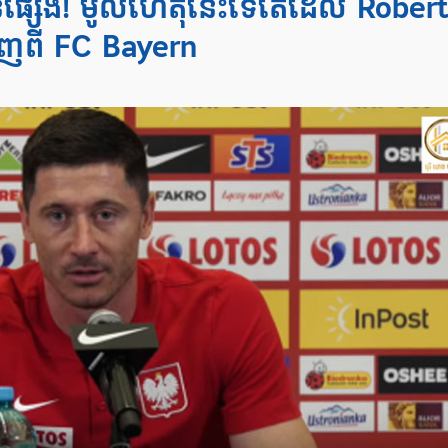
្សែង! មូលហេតុនេះ​ទេ​តើ​ដែល Rober
ញ​ពី FC Bayern