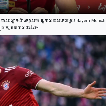
បានបញ្ជាក់យ៉ាងច្បាស់ថា រជ្ជកាលរបស់គេជាមួយ Bayern Munich ត
ឲ្យលក់រូបគេចោលផងដែរ។