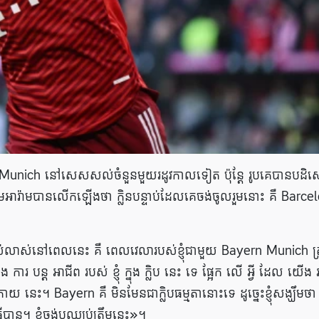
Munich នៅសេសសល់ចំនួនមួយរដូវកាលទៀត ប៉ុន្តែ រូបគេបានបដិ
ាមអារ៉ាមបានលើកឡើងថា ក្លិនបន្ទាប់ដែលគេចង់ចូលរួមនោះ គឺ Barce
លាស់នៅពេលនេះ គឺ ពេលវេលារបស់ខ្ញុំជាមួយ Bayern Munich ត្រ
ារ បន្ត អាជីព របស់ ខ្ញុំ ក្នុង ក្លិប នេះ ទេ ផ្អែក លើ អ្វី ដែល យើង
យ នេះ។ Bayern គឺ មិនមែនជាក្លិបធម្មតានោះទេ ដូច្នេះខ្ញុំសង្ឃឹមថា
វើបាន។ ខ្ញុំចង់បឈ្ឈប់ត្រឹមនេះ»។