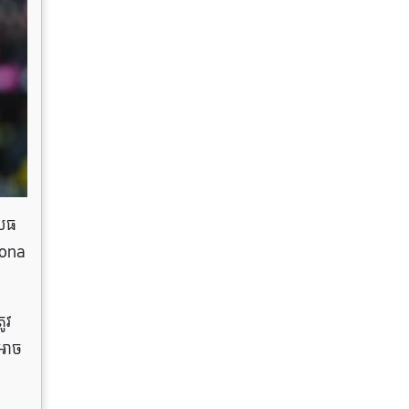
សេធ
lona
ូវ
 អាច