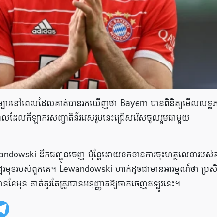
ម្បារនៅពេលដែលគាត់បានរកឃើញថា Bayern បានពិនិត្យមើលលទ្ធ
េលដែលកីឡាករសញ្ជាតិន័រវេសរូបនេះជ្រើសរើសចូលរួមជាមួយ
owski ដឹកជញ្ជូនចេញ ប៉ុន្តែដោយខកខានការចុះហត្ថលេខារបស់គ
ុទ្ធជួរមុខរបស់ពួកគេ។ Lewandowski ហាក់ដូចជាមានអារម្មណ៍ថា ប្រស
នខែមុន គាត់គួរតែត្រូវបានអនុញ្ញាតឱ្យចាកចេញឥឡូវនេះ។