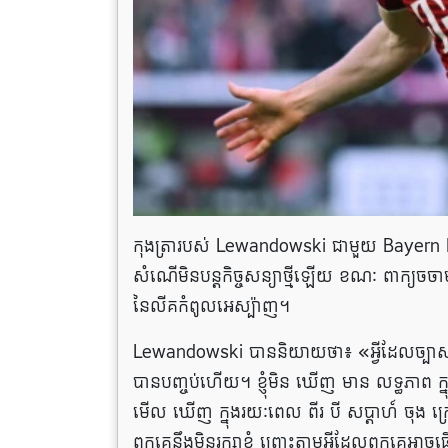
កុងត្រារបស់ Lewandowski ជាមួយ Bayern 
សំណើមិនបន្តកិច្ចសន្យាថ្មីឡើយ ខណៈ ពាក្យចច
នៃលីគកំពូលអេស្ប៉ាញ។
Lewandowski បាននិយាយថា៖ «អ្វីដែលច្បាស់
បានបញ្ចប់ហើយ។ ខ្ញុំមិន ឃើញ មាន លទ្ធភាព ក្នុង ក
មើល ឃើញ ក្នុងរយៈពេល ពីរ បី សប្តាហ៍ ចុង ក្រោ
ពួកគេនឹងមិនរក្សាខ្ញុំ ព្រោះតាមអ្វីដែលពួកគេអាចធ្