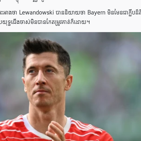
ានអះអាងថា Lewandowski បាននិយាយថា Bayern មិនមែនជាក្លឹបដ៏​ត
ប្រយុទ្ធជើងចាស់មិនបានកែតម្រូវគាត់ក៏ដោយ។