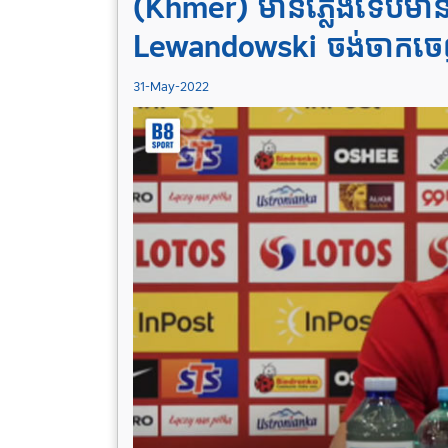
(Khmer) មានភ្លើងទើបមានផ
Lewandowski ចង់​ចាកចេ
31-May-2022