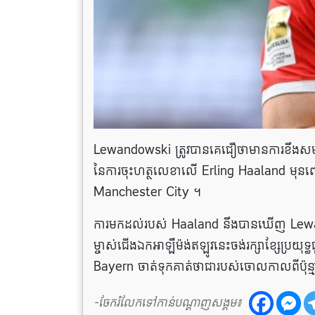
Lewandowski ត្រូវបានគេជឿថាមានការខឹងស
នៃការចុះហត្ថលេខាលើ Erling Haaland មុនព
Manchester City ។
ការមកដល់របស់ Haaland នឹងបានឃើញ Lewand
ម្ចាស់ជើងឯកអាឡឺម៉ង់ឥឡូវនេះចង់រក្សាខ្សែប្រយ
Bayern ចាត់ទុកគាត់ថាជារបស់ចោលកាលពីប៉ុន្មា
-ចែករំលែកទៅកាន់បណ្តាញសង្គម៖