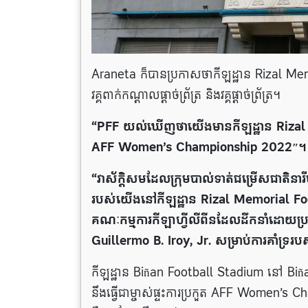
Araneta ក៏បានប្រកាសថាកីឡដ្ឋាន Rizal Mem
វគ្គពាក់កណ្តាលផ្តាច់ព្រ័ត្រ និងវគ្គផ្តាច់ព្រ័ត្រ។
“PFF យល់ឃើញថាយើងមានកីឡដ្ឋាន Rizal Mem
AFF Women’s Championship 2022″។
“វាស័ក្តិសមដែលក្រុមបាល់ទាត់ជម្រើសជាតិន
របស់យើងនៅកីឡដ្ឋាន Rizal Memorial Fo
គណៈកម្មការកីឡាហ្វីលីពីនដែលដឹកនាំដោយប
Guillermo B. Iroy, Jr. សម្រាប់ការគាំទ្ររ
កីឡដ្ឋាន Biñan Football Stadium នៅ Biña
នឹងធ្វើជាម្ចាស់ផ្ទះការប្រកួត AFF Women