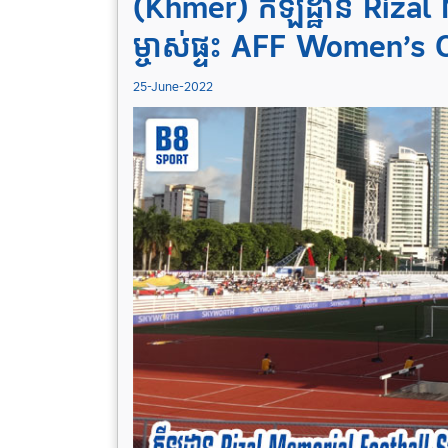
(Khmer) កីឡដ្ឋាន Rizal 
ម្ចាស់ផ្ទះ AFF Women’
25-June-2022