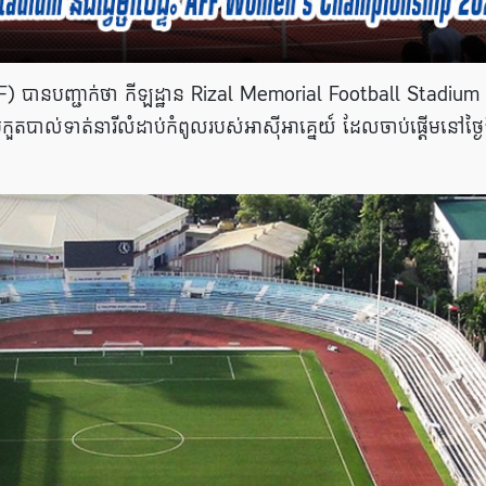
F) បានបញ្ជាក់ថា កីឡដ្ឋាន Rizal Memorial Football Stadium ក្
្រកួតបាល់ទាត់នារីលំដាប់កំពូលរបស់អាស៊ីអាគ្នេយ៍ ដែលចាប់ផ្តើមនៅថ្ងៃ