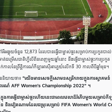
អង្គុយចំនួន 12,873 ដែលបានធ្វើជាម្ចាស់ផ្ទះសម្រាប់ការប្រកួតបាល់
់ទាត់ជម្រើសជាតិហ្វីលីពីនពេញមួយឆ្នាំនោះ នឹងធ្វើជាម្ចាស់ផ្ទះការប្រកួត
់កាលនៃព្រឹត្តិការណ៍កីឡាអាស៊ីអាគ្នេយ៍លើកទី 30 កាលពីបីឆ្នាំមុន។
ាននិយាយថា៖
“យើងមានសេចក្តីសោមនស្សរីករាយក្នុងការស្វាគមន៍
ត្តិការណ៍ AFF Women’s Championship 2022” ។
ុងការធ្វើជាម្ចាស់ផ្ទះ​ហើយ​នេះជាពេលវេលាដ៏រំភើបមួយសម្រាប់កី
វីលីពីន និងវៀតណាមដែលជម្រុះសម្រាប់ FIFA Women’s World C