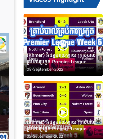
ើ
(Khmer) វីដេអូហាយឡាយ គ្រាប់បាល់
គ្រប់ការប្រកួត Premier League
Week 6
08-September-2022
(Khmer) វីដេអូហាយឡាយ គ្រាប់បាល់
គ្រប់ការប្រកួត Premier League
Week 5
02-September-2022