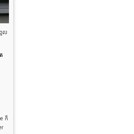
មពូល
ួត
e ក៏
er