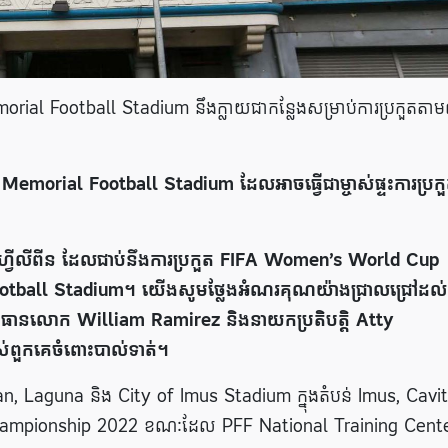
orial Football Stadium នឹងក្លាយជាកន្លែងសម្រាប់ការប្រកួតតា
orial Football Stadium ដែលអាចធ្វើជាម្ចាស់ផ្ទះការប្រក
ារីហ្វីលីពីន ដែលជាប់នឹងការប្រកួត FIFA Women’s World Cup
otball Stadium។ យើងសូមថ្លែងអំណរគុណយ៉ាងជ្រាលជ្រៅដល់
្រធានលោក William Ramirez និងនាយកប្រតិបត្តិ Atty
បស់ពួកគេចំពោះបាល់ទាត់។
n, Laguna និង City of Imus Stadium ក្នុងតំបន់ Imus, Cavit
’s Championship 2022 ខណៈដែល PFF National Training Cent