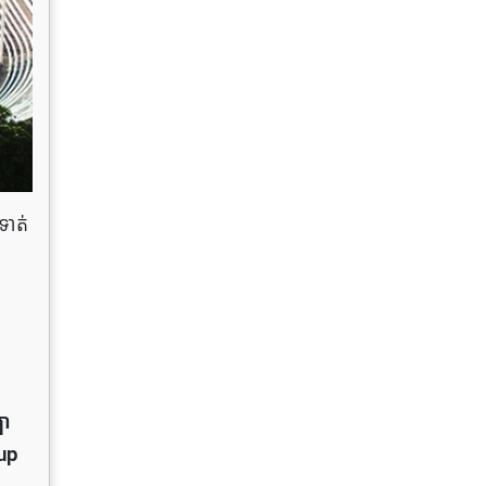
ទាត់
ឡា
up