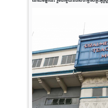
នៅដើមឆ្នាំនេះ រួមជាមួយនឹងសហម្ចាស់ផ្ទះអូស្ត្