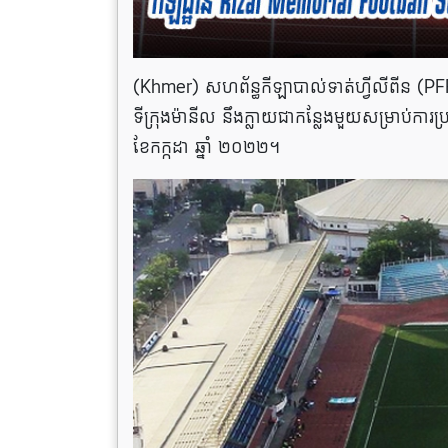
(Khmer) សហព័ន្ធកីឡាបាល់ទាត់ហ្វីលីពីន (PF
ទីក្រុងម៉ានីល នឹងក្លាយជាកន្លែងមួយសម្រាប់ការប
ខែកក្កដា ឆ្នាំ ២០២២។