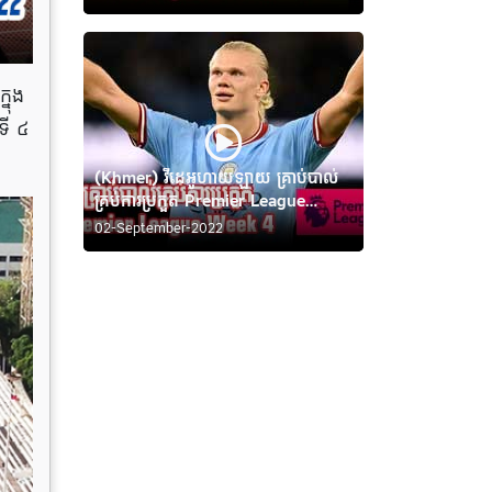
នុង
ទី ៤
(Khmer) វីដេអូហាយឡាយ គ្រាប់បាល់
គ្រប់ការប្រកួត Premier League
Week 4
02-September-2022