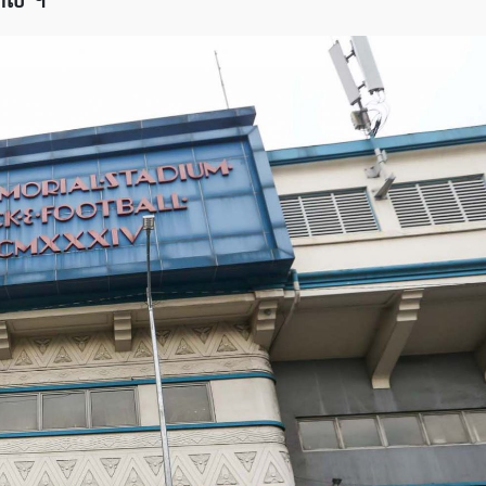
រាលី”។