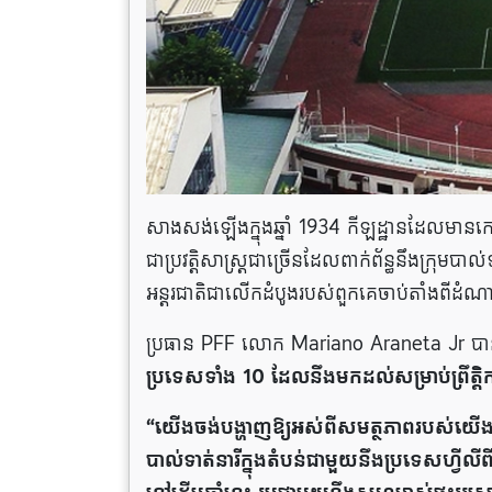
សាងសង់ឡើងក្នុងឆ្នាំ 1934 កីឡដ្ឋានដែលមានកៅអី
ជាប្រវត្តិសាស្ត្រជាច្រើនដែលពាក់ព័ន្ធនឹងក្រុមបាល
អន្តរជាតិជាលើកដំបូងរបស់ពួកគេចាប់តាំងពីដំណាក
ប្រធាន PFF លោក Mariano Araneta Jr ប
ប្រទេសទាំង 10 ដែលនឹងមកដល់សម្រាប់ព្រឹ
“យើងចង់បង្ហាញឱ្យអស់ពីសមត្ថភាពរបស់យើងក្ន
បាល់ទាត់នារីក្នុងតំបន់ជាមួយនឹងប្រទេសហ្