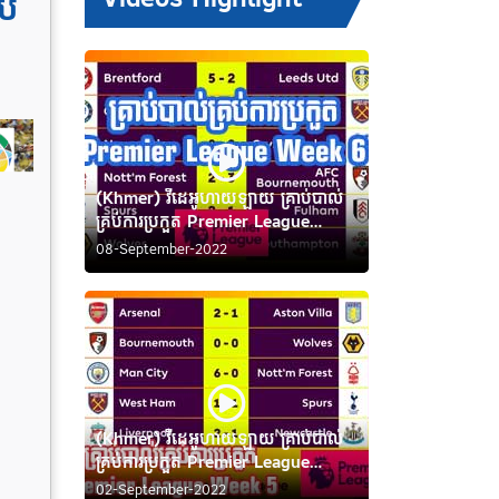
ប់
(Khmer) វីដេអូហាយឡាយ គ្រាប់បាល់
គ្រប់ការប្រកួត Premier League
Week 6
08-September-2022
(Khmer) វីដេអូហាយឡាយ គ្រាប់បាល់
គ្រប់ការប្រកួត Premier League
Week 5
02-September-2022