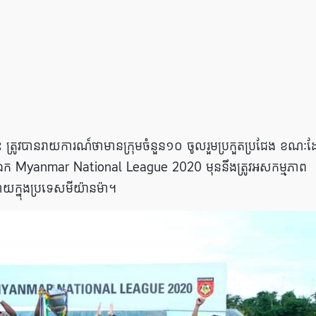
េះ​ ត្រូវបានរាយការណ៍ថាមានក្រុមចំនួន១០ ចូលរួមប្រកួតប្រជែង ខណៈ
ឯក Myanmar National League 2020 មុននឹងត្រូវអសកម្មភាព
បាយក្នុងប្រទេសមីយ៉ានម៉ា។