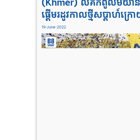
(Khmer) លីគកំពូលមីយ៉ាន
ផ្តើមរដូវកាលថ្មីសប្ដាហ៍ក្រ
19-June-2022