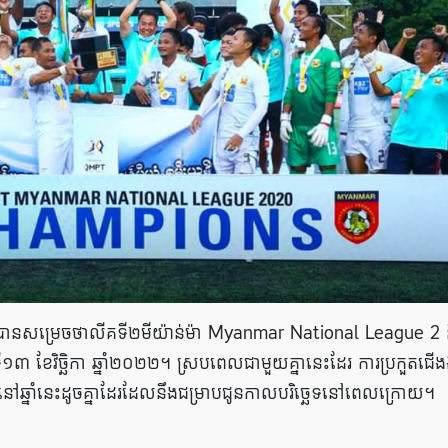
ាងលើបានសម្រេចថាលីគទី២មីយ៉ាន់ម៉ា Myanmar National League 2 
ៃទី១៣ ខែវិច្ឆិកា ឆ្នាំ២០២២។ ស្របពេលជាមួយគ្នានេះដែរ ការប្រកួតជើ
ទៀតនៅឆ្នាំនេះដូចគ្នាដែរដែលនឹងជម្រាបជូនកាលបរិច្ឆេទនៅពេលក្រោយ។