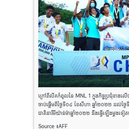
ក្រៅពីលីគកំពូលនៃ MNL 1 ក្នុងកិច្ចប្រជុំខ
ចាប់ផ្តើមពីថ្ងៃទី០៤ ខែសីហា ឆ្នាំ២០២២ ដល់ថ្ង
ជាតិនារីមីយ៉ាន់ម៉ាឆ្នាំ២០២២ នឹងធ្វើឡើងម្តង
Source ៖AFF