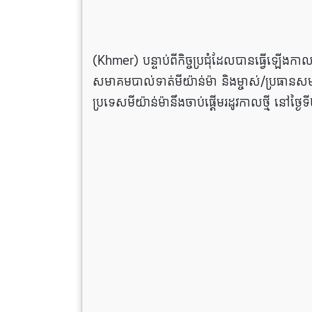
(Khmer) បន្ទាប់ពីកិច្ចប្រជុំដែលបានធ្វើឡើងកា
សមាគមបាល់ទាត់មីយ៉ាន់ម៉ា និងម្ចាស់/ប្រធា
ប្រទេសមីយ៉ាន់ម៉ានឹងចាប់ផ្ដើមរដូវកាលថ្មី នៅថ្ងៃ