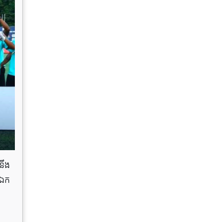
នឹង
ងឯក