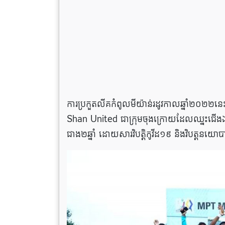
ការប្រកួតលីគកំពូលមីយ៉ាន់រដូវកាលឆ្នាំ២០២២ន
Shan United ជាក្រុមចុងក្រោយដែលឈ្នះជើង
ជាង២ឆ្នាំ ដោយសារវិបត្តិកូវីដ១៩ និងវិបត្តនយោ