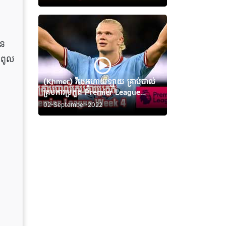
ាន
ំពូល
(Khmer) វីដេអូហាយឡាយ គ្រាប់បាល់
គ្រប់ការប្រកួត Premier League
Week 4
02-September-2022