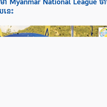
់ម៉ា Myanmar National League ចា
ោយនេះ