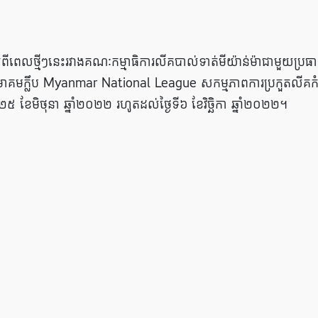
លពីពេលថ្មីៗនេះរវាងគណៈកម្មាធិការលីគបាល់ទាត់មីយ៉ាន់ម៉ាជាមួយប្រធ
នសមាគមក្លឹប Myanmar National League សកម្មភាពការប្រកួតលីគក
ទី២៥ ខែមិថុនា ឆ្នាំ២០២២ រហូតដល់ថ្ងៃទី៦ ខែវិច្ឆិកា ឆ្នាំ២០២២។