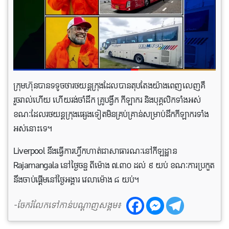
ក្រុមហ៊ុនបានទទូចថារថយន្តក្រុងដែលបានតុបតែងយ៉ាងពេញលេញគឺ
រួចរាល់ហើយ ហើយរង់ចាំដឹក គ្រូបង្វឹក កីឡាករ និងបុគ្គលិកទាំងអស់
ខណៈដែលរថយន្តក្រុងផ្សេងទៀតមិនគ្រប់គ្រាន់សម្រាប់ដឹកកីឡាករទាំង
អស់នោះទេ។
Liverpool នឹង​ធ្វើ​ការ​ហ្វឹកហាត់​ជា​សាធារណៈ​នៅ​កីឡដ្ឋាន
Rajamangala នៅ​ថ្ងៃ​ចន្ទ ពី​ម៉ោង ៧.៣០ ដល់ ៩ យប់ ខណៈ​ការ​ប្រកួត​
នឹង​ចាប់​ផ្ដើម​នៅ​ថ្ងៃ​អង្គារ វេលា​ម៉ោង ៨ យប់។
-ចែករំលែកទៅកាន់បណ្តាញសង្គម៖