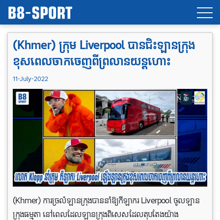
(Khmer) ក្រុម Liverpool បានជិះឡានក្រុង
ខុសពេលចាកចេញពីព្រលានយន្តហោះ
11-July-2022
(Khmer) ការច្រលំឡានក្រុងបាននាំឱ្យកីឡាករ Liverpool ចូលឡាន
ក្រុងធម្មតា នៅពេលដែលឡានក្រុងពិសេសដែលតុបតែងយ៉ាង