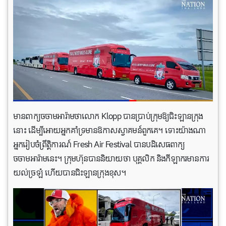
មានពាក្យចចាមអារ៉ាមថាលោក Klopp បានប្រាប់ក្រុមឱ្យជិះឡានក្រុង
នោះ ដើម្បីអោយអ្នកគាំទ្រមានឱកាសស្វាគមន៍ពួកគេ។ ទោះយ៉ាងណា
អ្នករៀបចំព្រឹត្តិការណ៍ Fresh Air Festival បានបដិសេធពាក្យ
ចចាមអារ៉ាមនេះ។ ក្រុមហ៊ុនបាននិយាយថា បុគ្គលិក និងកីឡាករមានការ
យល់ច្រឡំ ហើយបានជិះឡានក្រុងខុស។