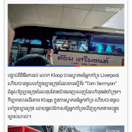
បន្ទាប់ពីពិធីមកដល់ លោក Kloop បានស្វាគមន៍អ្នកគាំទ្រ Liverpool
ហើយបានចូលទៅក្នុងឡានក្រុងដែលមានស្ទីគ័រ “Tom Sermyon”
ជំនួសឱ្យឡានក្រុងដែលតុបតែងយ៉ាងពេញលេញដែលកំពុងរង់ចាំក្រុម។
កីឡាករបានដើរតាម Klopp ក្នុងការស្វាគមន៍អ្នកគាំទ្រ ហើយបានចូល
ទៅក្នុងឡានក្រុង ដោយផ្តល់ឱកាសឱ្យអ្នកគាំទ្រឃើញពួកគេតាមបង្អួច
ច្បាស់លាស់។