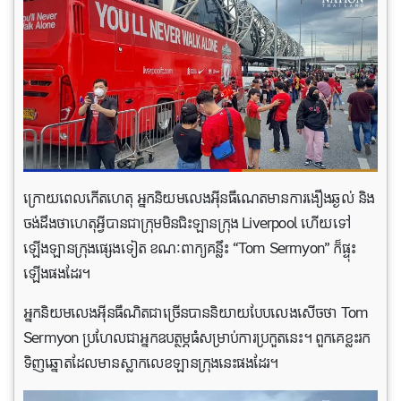
ក្រោយពេលកើតហេតុ អ្នកនិយមលេងអ៊ីនធឺណេតមានការងឿងឆ្ងល់ និង
ចង់ដឹងថាហេតុអ្វីបានជាក្រុមមិនជិះឡានក្រុង Liverpool ហើយទៅ
ឡើងឡានក្រុងផ្សេង​ទៀត ខណៈពាក្យគន្លឹះ “Tom Sermyon” ក៏ផ្ទុះ
ឡើងផងដែរ។
អ្នក​និយម​លេង​អ៊ីនធឺណិត​ជា​ច្រើន​បាន​និយាយ​បែប​លេង​សើច​ថា Tom
Sermyon ប្រហែល​ជា​អ្នក​ឧបត្ថម្ភ​ធំ​សម្រាប់​ការ​ប្រកួត​នេះ។ ពួកគេ​ខ្លះ​រក​
ទិញ​ឆ្នោត​ដែល​មាន​ស្លាក​លេខ​ឡានក្រុងនេះផងដែរ។