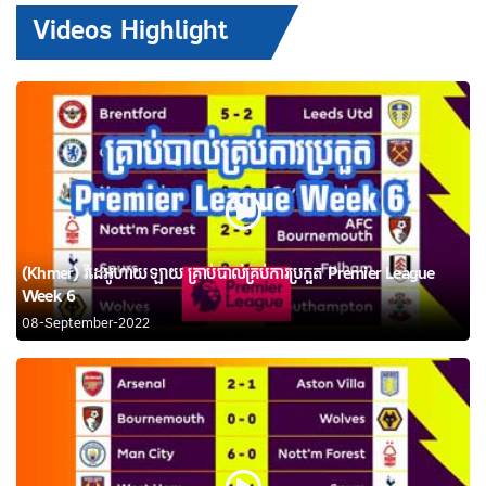
Videos Highlight
(Khmer) វីដេអូហាយឡាយ គ្រាប់បាល់គ្រប់ការប្រកួត Premier League
Week 6
08-September-2022