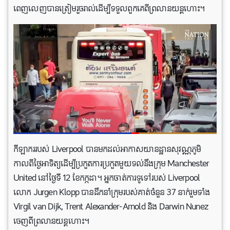
ពេញលេញបានត្រៀមរួចរាល់ដើម្បីទទួលពួកគេពីព្រលានយន្តហោះ។
កីឡាកររបស់ Liverpool បានមកដល់អាកាសយានដ្ឋានសុវណ្ណភូមិ
កាលពីថ្ងៃអាទិត្យដើម្បីប្រកួតការប្រកួតមួយទល់នឹងក្រុម Manchester
United នៅថ្ងៃទី 12 ខែកក្កដា។ អ្នកចាត់ការទូទៅរបស់ Liverpool
លោក Jurgen Klopp បានដឹកនាំក្រុមរបស់គាត់ចំនួន 37 នាក់រួមទាំង
Virgil van Dijk, Trent Alexander-Arnold និង Darwin Nunez
ចេញពីព្រលានយន្តហោះ។