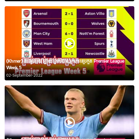
(Khmer) វីដេអូហាយឡាយ គ្រាប់បាល់គ្រប់ការប្រកួត Premier League
Week 5
02-September-2022