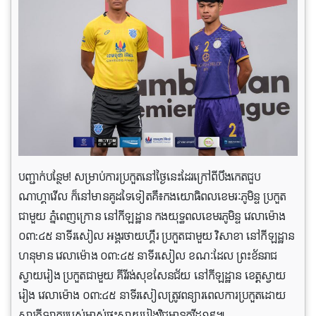
បញ្ជាក់បន្ថែម​! សម្រាប់​ការ​ប្រកួត​នៅ​ថ្ងៃ​នេះ​ដែរ​ក្រៅពី​បឹង​កេត​ជួប​
ណាហ្គាវើល ក៏​នៅ​មាន​គូដទៃ​ទៀត​គឺ៖កងយោធិពលខេមរៈភូមិន្ទ ប្រកួត
ជាមួយ ភ្នំពេញក្រោន នៅ​កីឡដ្ឋាន​ កងយុទ្ធពលខេមរភូមិន្ទ វេលាម៉ោង
០៣:៤៥ នាទីរសៀល អង្គរថាយហ្គឺរ ប្រកួតជាមួយ វិសាខា នៅ​កីឡដ្ឋាន
ហនុមាន វេលាម៉ោង ០៣:៤៥ នាទីរសៀល ខណៈដែល ព្រះខ័នរាជ
ស្វាយរៀង ប្រកួតជាមួយ គីរីវង់សុខសែនជ័យ នៅកីឡដ្ឋាន​ ខេត្ត​ស្វាយ
រៀង វេលាម៉ោង ០៣:៤៥ នាទីរសៀលត្រូវ​ពន្យារពេល​ការ​ប្រកួត​ដោយ​
សារ​កីឡាកររបស់​ម្ចាស់​ផ្ទះស្វាយរៀងវិជ្ជមានកូវីដ១៩៕