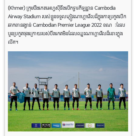
(Khmer) ក្រុម​បឹង​កេត​អេហ្វស៊ី​នឹង​បើក​ទ្វារកីឡដ្ឋាន Cambodia
Airway Stadium របស់ខ្លួន​ទទួលភ្ញៀវណាហ្គាវើលដ៏ក្នុងការ​ប្រកួត​បើក​
ឆាក​ពាន​រង្វាន់ Cambodian Premier League 2022 ខណ​ៈដែល​
បួន​ប្រកួត​ចុងក្រោយ​របស់​បឹង​កេត​មិន​ដែល​ឈ្នះណាហ្គាវើលដ៏​នោះ​ក្នុង​
លីគ។