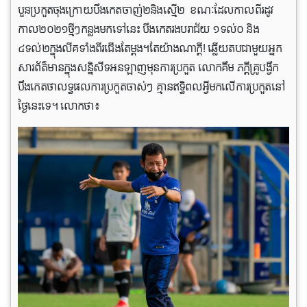
បួន​ប្រកួតចុង​ក្រោយ​បឹង​កេត​ចាញ់២​និង​ស្មើ២ ខណៈដែល​កាល​ពី​រដូវ​
កាល២០២១ថ្មី​ៗកន្លង​មក​ទៅ​នេះ បឹង​កេត​រងបរាជ័យ ១​ទល់​០ និង​
៤ទល់២ក្នុង​លីគ​ទាំងពីរជើងតែម្ដង។តែ​យ៉ាងណាក្ដី! ឆ្លើយតប​ជាមួយអ្នក​
សារព័ត៌មានក្នុងសន្និសីទអនឡាញមុន​ការ​ប្រកួត លោក​គឹម ភក្ដី​គ្រូបង្វឹក​
បឹងកេត​ថា​លទ្ធផល​ការ​ប្រកួតចាស់ៗ គ្មាន​ឥទ្ធិពលអ្វីមក​លើ​ការ​ប្រកួត​នៅ​
ថ្ងៃ​នេះ​ទេ។ លោក​ថា៖