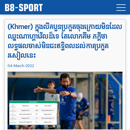
(Khmer) ក្នុងលីគបួនប្រកួតចុងក្រោយមិន​ដែល
ឈ្នះណាហ្គាវើលដ៏ទេ តែ​លោក​គឹម ភក្ដីថា
លទ្ធផលចាស់មិនជះឥទ្ធិពលដល់​ការ​ប្រកួត
រសៀលនេះ
04-March-2022