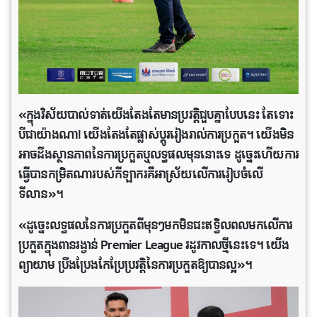
«ក្នុងវិស័យបាល់​ទាត់​យើង​តែ​ងតែមាន​ប្រវត្តិជួប​គ្នាបែប​នេះ តែ​ទោះ​
បី​ជា​យ៉ាង​ណា!​ យើង​តែងតែផ្លាស់ប្ដូររៀងរាល់ការ​ប្រកួត។ យើង​មិន
អាច​ដឹង​ស្ថានភាពនៃ​ការ​ប្រកួត​ឬ​លទ្ធផ​លមុន​នោះ​ទេ ដូច្នេះហើយ​ការ​
ធ្វើបាន​កម្រិតណា​របស់​កីឡាករគឺអាស្រ័យលើ​ការ​រៀប​ចំ​លើ​
ទីលាន»។
«ដូច្នេះលទ្ធផល​នៃ​ការ​ប្រកួតពីមុនៗមក​មិន​ជះឥទ្ធិលពលមក​លើ​ការ​
ប្រកួត​ក្នុងពាន​រង្វាន់ Premier League រដូវ​កាល​ថ្មី​នេះ​ទេ។ យើង​
ព្យាយាម ប្រឹងប្រែងកែប្រែប្រវត្តិនៃ​ការ​ប្រកួតឱ្យ​បាន​ល្អ»។