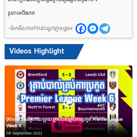
រូបភាព៖បឹងកេត
-ចែករំលែកទៅកាន់បណ្តាញសង្គម៖
Videos Highlight
(Khmer) វីដេអូហាយឡាយ គ្រាប់បាល់គ្រប់ការប្រកួត Premier League
Week 6
08-September-2022