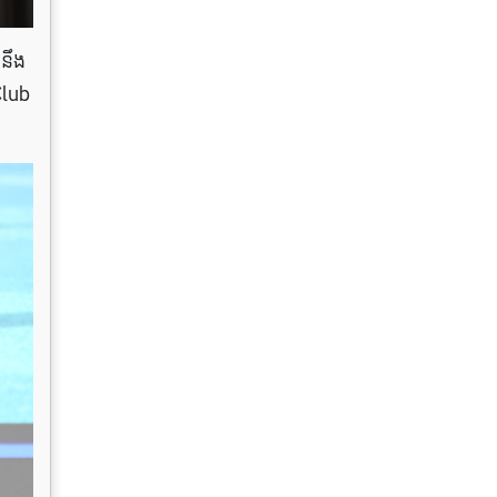
​នឹង​
 Club