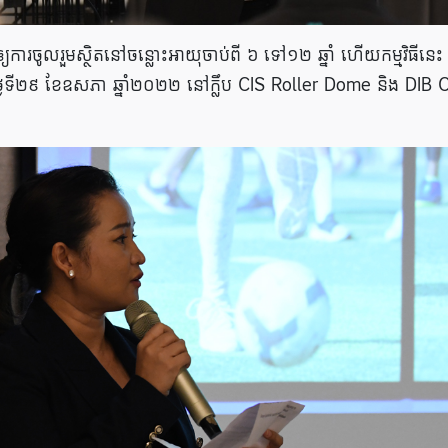
​ឲ្យ​ការ​ចូលរួម​ស្ថិត​នៅ​​ចន្លោះ​អាយុ​ចាប់​​ពី​ ៦ ទៅ​១២ ឆ្នាំ ហើយ​កម្មវិធី​នេះ 
ាថ្ងៃ​ទី​២៩ ​ខែ​ឧសភា ឆ្នាំ​២០២២ ​នៅ​ក្លឹប​ ​CIS Roller Dome និង DIB