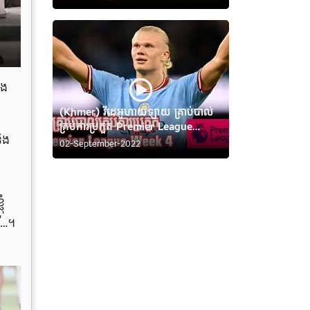
ណង
(Khmer) វីដេអូហាយឡាយ គ្រាប់បាល់
គ្រប់ការប្រកួត Premier League
ិង
Week 4
02-September-2022
ំ
ី…។