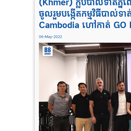
(Khmer) ក្លិបបាល់​ទាត់ភ្ន
ចូលរួមបង្កើតកម្មវិធី​បាល់ទាត
Cambodia ហៅកាត់ GO F
06-May-2022