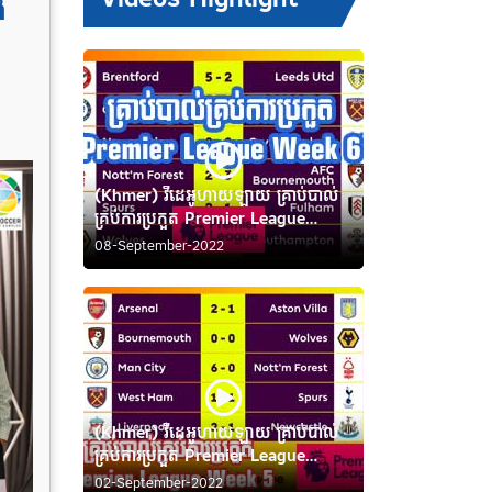
ង
(Khmer) វីដេអូហាយឡាយ គ្រាប់បាល់
គ្រប់ការប្រកួត Premier League
Week 6
08-September-2022
(Khmer) វីដេអូហាយឡាយ គ្រាប់បាល់
គ្រប់ការប្រកួត Premier League
Week 5
02-September-2022