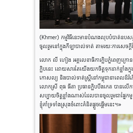
(Khmer) កម្មវិធីនេះមានបំណងលុបបំបាត់ឧបសគ្គ
ចូលរួមនៅក្នុងកីឡាបាល់ទាត់ តាមរយៈការសេចក្ដ
លោក លី ហៀង អគ្គលេខាធិការក្លិបភ្នំពេញក្រោន បាន
ក្លិបនេះ ដោយសារតែយើងយកចិត្តទុកដាក់ខ្លាំងក្នុ
កោសល្យ និងបាល់ទាត់ស្រ្តីនៅកម្ពុជានាពេលដ៏រ
លោកស្រី ពុធ ធីតា ប្រធានក្លិបបឹងកេត បានលើកឡើងផ
សប្បាយចិត្តខ្លាំងណាស់ដែលបានចូលរួមជាផ្នែកមួ
ខ្ញុំគាំទ្រទាំងស្រុងចំពោះគំនិតផ្ដួចផ្ដើមនេះ។»