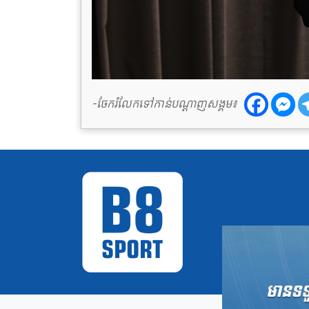
-ចែករំលែកទៅកាន់បណ្តាញសង្គម៖