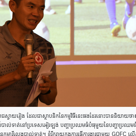
័នរាជស្វាយរៀង ដែលជាស្ថាបនិកនៃកម្មវិធីនេះផងដែរនោះបាននិយាយថា
វឌ្ឍន៍បាល់ទាត់នៅប្រទេសអៀរឡង់ បញ្ហាប្រឈមធំបំផុមួយនៃបញ្ហាប្រឈមធ
ំនួននកុមារីលេងបាល់ទាត់។ ខ្ញុំរីករាយក្នុងការធ្វើការងារជាមួយ GOFC ល