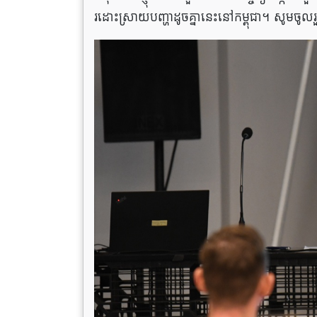
រដោះស្រាយបញ្ហាដូចគ្នានេះនៅកម្ពុជា។ សូមចូលរួ