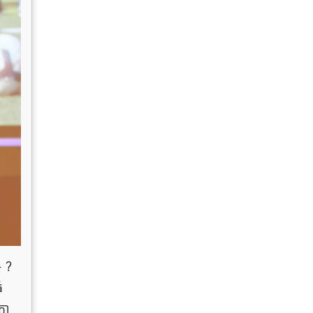
៖ ?
ំ
ើកា