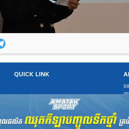
QUICK LINK
A
B8
pe
at
po
©
B8 Sport News
2026. All Rights Reserved.