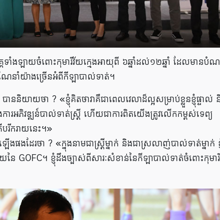
ទាំងឡាយចំពោះកុមារីវ័យក្មេងអាយុពី ៦ឆ្នាំដល់១២ឆ្នាំ ដែលមានបំ
ីណែនាំយ៉ាងច្រើនអំពីកីឡាបាល់ទាត់។
និយាយថា ? «ខ្ញុំគិតថាវាគឺជាពេលវេលាដ៏ល្អសម្រាប់ខ្លួនខ្ញុំផ្ទាល់ ន
ងការអភិវឌ្ឍន៍បាល់ទាត់ស្ត្រី ហើយជាការពិតយើងត្រូវលើកកម្ពស់ទេព្យ
ំភើបរីករាយនេះ។»
ងដែរថា ? «ក្នុងនាមជាស្រ្តីម្នាក់ និងជាស្រលាញ់បាល់ទាត់ម្នាក់ ខ្ញុ
យនៃ GOFC។ ខ្ញុំដឹងច្បាស់ពីសារៈសំខាន់នៃកីឡាបាល់ទាត់ចំពោះកុមារ