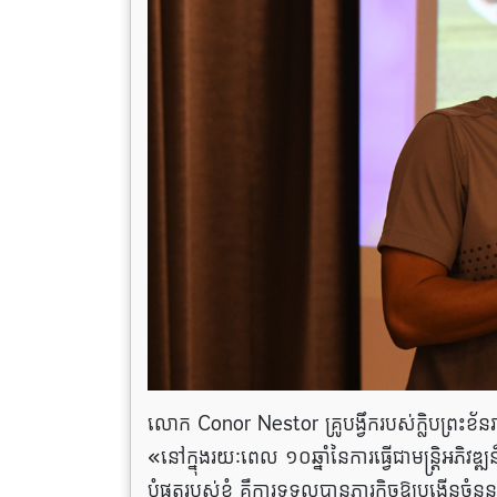
លោក Conor Nestor គ្រូបង្វឹករបស់ក្លិបព្រះខ
«នៅក្នុងរយៈពេល ១០ឆ្នាំនៃការធ្វើជាមន្ត្រិអភិ
បំផុតរបស់ខ្ញុំ គឺការទទួលបានភារកិច្ចឱ្យបង្កើនច