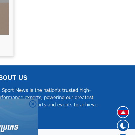
BOUT US
 Sport News is the nation’s trusted high-
rformance experts, powering our greatest
hletes, teams, sports and events to achieve
Khme
sitive success.