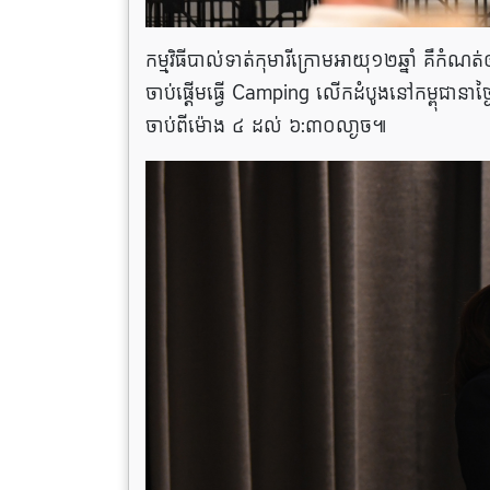
កម្មវិធី​បាល់ទាត់​កុមារី​​ក្រោម​អាយុ​១២​ឆ្នាំ​ គឺ​កំណត់
ចាប់​ផ្ដើ​ម​ធ្វើ Camping លើក​ដំបូង​នៅ​កម្ពុជា​ន
ចាប់​ពី​ម៉ោង ៤ ដល់ ៦:៣០លា្ងច​​៕