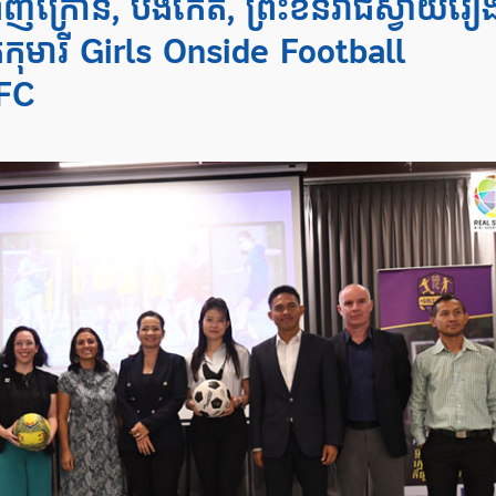
ំពេញក្រោន, បឹងកេត, ព្រះខ័នរាជស្វាយរៀ
់​​កុមារី​​ Girls Onside Football
C ​