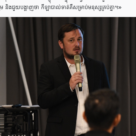
ម និងជួយបង្ហាញថា កីឡាបាល់ទាត់គឺសម្រាប់មនុស្សគ្រប់គ្នា។»