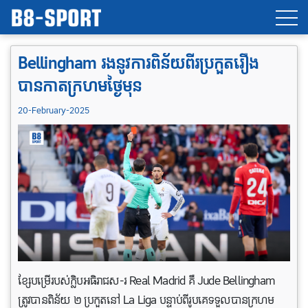
Bellingham រងនូវការពិន័យពីរប្រកួតរឿង
បានកាតក្រហមថ្ងៃមុន
20-February-2025
ខ្សែបម្រើរបស់ក្លិបអធិរាជស-រ Real Madrid គឺ Jude Bellingham
ត្រូវបានពិន័យ ២ ប្រកួតនៅ La Liga បន្ទាប់ពីរូបគេទទួលបានក្រហម