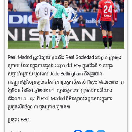
Real Madrid ត្រូវប៉ះគ្នាជាមួយនឹង Real Sociedad នាវគ្គ ៤ ក្រុមចុង
ក្រោយ នៃពានក្នុងពានរង្វាន់ Copa del Rey ក្នុងជើងទី ១ នាចុង
សប្តាហ៍ក្រោយ មុនពេល Jude Bellingham នឹងត្រូវបាន
អនុញ្ញាតឱ្យវិលត្រឡប់ទៅកាន់ការប្រកួតលីគទល់ Rayo Vallecano នា
ថ្ងៃទី០៩ ខែមីនា ឆ្នាំ២០២៥។ សូមជម្រាបថា ក្រុមការពារតំណែង
ជើងឯក La Liga គឺ Real Madrid គឺមិនស្គាល់ឈ្នះសោះក្នុងការ
ប្រកួតលីគចំនួន ៣ ចុងក្រោយពួកគេ៕
ប្រភព៖ BBC