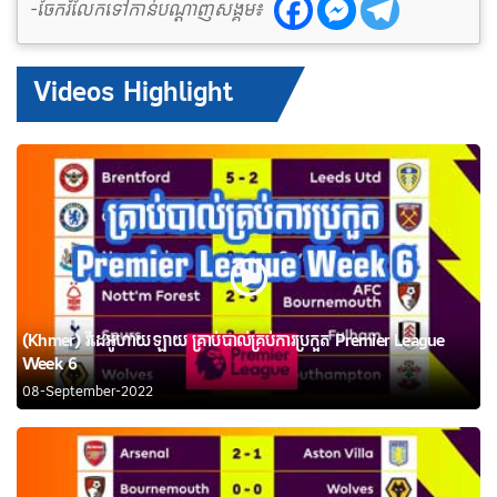
-ចែករំលែកទៅកាន់បណ្តាញសង្គម៖
Videos Highlight
(Khmer) វីដេអូហាយឡាយ គ្រាប់បាល់គ្រប់ការប្រកួត Premier League
Week 6
08-September-2022