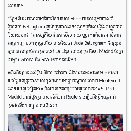
នោះមក។
បន្ថែមពីនេះ គណៈកម្មាធិការវិន័យរបស់ RFEF បានសម្រេចកាលពី
ថ្ងៃពុធថា Bellingham គួរតែត្រូវបានដាក់ទណ្ឌកម្មចំពោះអ្វីដែលខ្លួនបាន
និយាយថាជា “អាកប្បកិរិយានៃការមើលងាយ ឬខ្វះការពិចារណាចំពោះ
អាជ្ញាកណ្តាល។ ដូច្នេហើយ មានន័យថា Jude Bellingham នឹងត្រូវអ
វត្តមាន សម្រាប់ការប្រកួតនៅ La Liga ដោយក្រុម Real Madrid ប៉ះគ្នា
ជាមួយ Girona និង Real Betis ជាដើម។
អតីតកីទ្បាកររបស់ក្លិប Birmingham City បានអះអាងថា៖ «ភាសា
របស់រូបគេត្រូវបានយល់ខុសដោយអាជ្ញាកណ្តាល លោក Montero ។
ដោយបន្ថែមទៀតថា« មិនមានចេតនាប្រមាថរូបលោកទេ»។ Real
Madrid បានថ្លៃងប្រាប់សារព័ត៌មាន Reuters ថាក្លិបនឹងប្តឹងឧទ្ធរណ៍
ប្រឆាំងនឹងការព្យួរខាងលើនេះ។