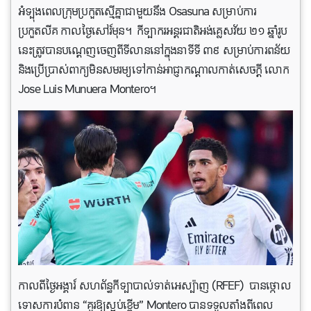
អំទ្បុងពេលក្រុមប្រកួតស្មើគ្នាជាមួយនឹង Osasuna សម្រាប់ការ
ប្រកួតលីគ កាលថ្ងៃសៅរ៍មុន។ កីទ្បាករអន្តរជាតិអង់គ្លេសវ័យ ២១ ឆ្នាំរូប
នេះត្រូវបានបណ្តេញចេញពីទីលាននៅក្នុងនាទីទី ៣៩ សម្រាប់ការពន័យ
និងប្រើប្រាស់ពាក្យមិនសមរម្យទៅកាន់អាជ្ញាកណ្តាលកាត់សេចក្តី លោក
Jose Luis Munuera Montero។
កាលពីថ្ងៃអង្គារ៍ សហព័ន្ធកីទ្បាបាល់ទាត់អេស្ប៉ាញ (RFEF) បានថ្កោល
ទោសការបំពាន “គួរឱ្យស្អប់ខ្ពើម” Montero បានទទួលតាំងពីពេល