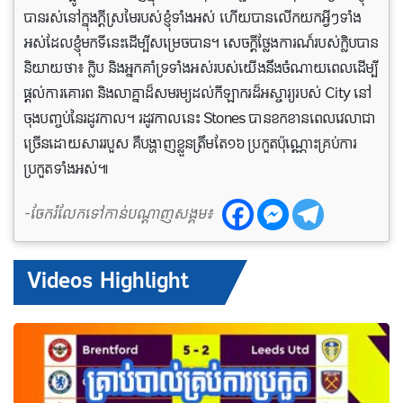
បានរស់នៅក្នុងក្តីស្រមៃរបស់ខ្ញុំទាំងអស់ ហើយបានលើកយកអ្វីៗទាំង
អស់ដែលខ្ញុំមកទីនេះដើម្បីសម្រេចបាន។ សេចក្តីថ្លែងការណ៍របស់ក្លិបបាន
និយាយថា៖ ក្លិប និងអ្នកគាំទ្រទាំងអស់របស់យើងនឹងចំណាយពេលដើម្បី
ផ្តល់ការគោរព និងលាគ្នាដ៏សមរម្យដល់កីឡាករដ៏អស្ចារ្យរបស់ City នៅ
ចុងបញ្ចប់នៃរដូវកាល។ រដូវកាលនេះ Stones បានខកខានពេលវេលាជា
ច្រើនដោយសាររបួស គឺបង្ហាញខ្លួនត្រឹមតែ១៦ ប្រកួតប៉ុណ្ណោះគ្រប់ការ
ប្រកួតទាំងអស់៕
-ចែករំលែកទៅកាន់បណ្តាញសង្គម៖
Videos Highlight