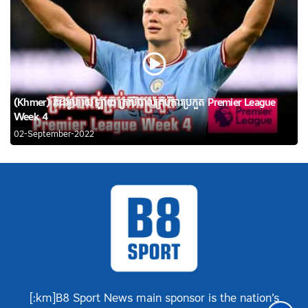
(Khmer) វីដេអូហាយឡាយ គ្រាប់បាល់គ្រប់ការប្រកួត Premier League
Week 4
02-September-2022
[:km]B8 Sport News main sponsor is the nation’s
Khme