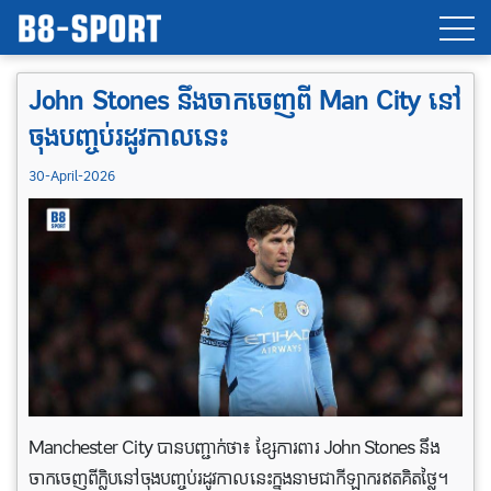
John Stones នឹងចាកចេញពី Man City នៅ
ចុងបញ្ចប់រដូវកាលនេះ
30-April-2026
Manchester City បានបញ្ជាក់ថា៖ ខ្សែការពារ John Stones នឹង
ចាកចេញពីក្លិបនៅចុងបញ្ចប់រដូវកាលនេះក្នុងនាមជាកីឡាករឥតគិតថ្លៃ។