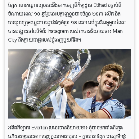
ខ្សែការពារកណ្តាលរូបនេះនឹងចាកចេញពីកីឡដ្ឋាន Etihad បន្ទាប់ពី
ចំណាយពេល ១០ ឆ្នាំរូបនេះបង្ហាញខ្លួនបានចំនួន ២៩៣ លើក និង
បានជួយក្រុមឈ្នះពានរង្វាន់ធំៗចំនួន ១៩ ដង។ នៅក្នុងវីដេអូមួយដែល
បានបង្ហោះនៅលេីទំព័រ Instagram របស់គេបាននិយាយថា៖ Man
City នឹងក្លាយជាផ្ទះរបស់ខ្ញុំពេញមួយជីវិត។
អតីតកីឡាករ Everton រូបនេះបាននិយាយថា៖ ខ្ញុំបានមកតាំងពីក្មេង
ហើយឥឡូវនេះចាកចេញក្នុងនាមជាបុរស – ក្លាយជាឪពុក ជាស្វាមី។ខ្ញុំ