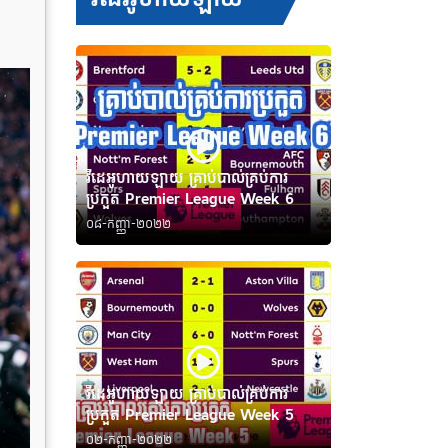
វីដេអូហាយឡាយ គ្រាប់បាល់គ្រប់ការ
ប្រកួត Premier League Week 6
០៨-កញ្ញា-២០២២
វីដេអូហាយឡាយ គ្រាប់បាល់គ្រប់ការ
ប្រកួត Premier League Week 5
០២-កញ្ញា-២០២២