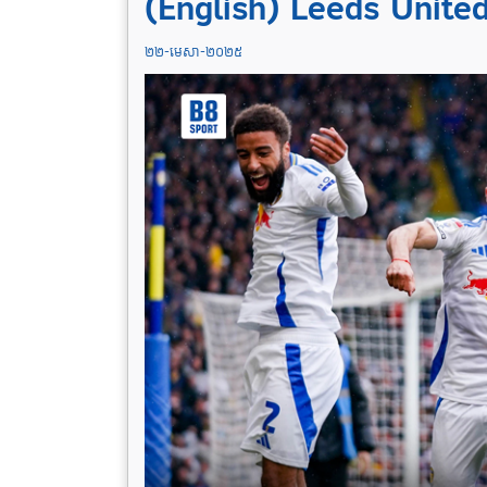
(English) Leeds Unite
២២-មេសា-២០២៥