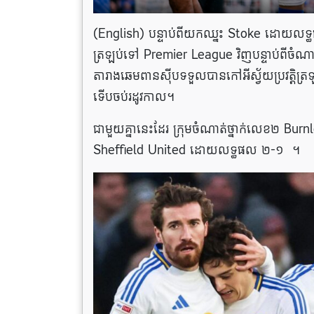
(English) បន្ទាប់ពីយកឈ្នះ Stoke ដោយលទ្ធផ
ត្រឡប់ទៅ Premier League វិញបន្ទាប់ពីចំ
តារាងឆេមពានស៊ីបទទួលបានកៅអីស្វ័យប្រវត្តិ
ទេីបចប់រដូវកាល។
ជាមួយគ្នានេះដែរ ក្រុមចំណាត់ថ្នាក់លេខ២ Burn
Sheffield United ដោយលទ្ធផល ២-១ ។