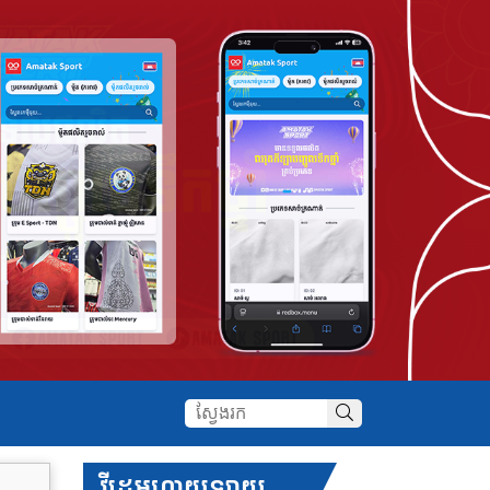
វីដេអូហាយឡាយ