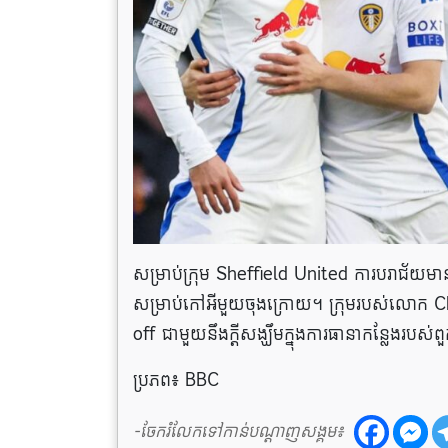
សម្រាប់ក្រុម Sheffield United ការបរាជ័យមាន
សម្រាប់កៅអីមួយចុងក្រោយ។ ក្រុមរបស់លោក Chris
off ជាមួយនឹងក្តីសង្ឃឹមក្នុងការធានាកន្លែងរ
ប្រភព៖ BBC
-ចែករំលែកទៅកាន់បណ្តាញសង្គម៖