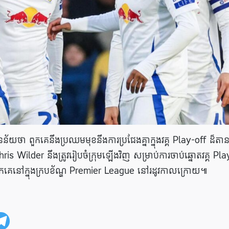
ន័យថា ពួកគេនឹងប្រឈមមុខនឹងការប្រជែងគ្នាក្នុងវគ្គ Play-off ដ៏តា
 Wilder នឹងត្រូវរៀបចំក្រុមឡើងវិញ សម្រាប់ការចាប់ឆ្នោតវគ្គ Pla
បស់ពួកគេនៅក្នុងក្របខ័ណ្ឌ Premier League នៅរដូវកាលក្រោយ៕