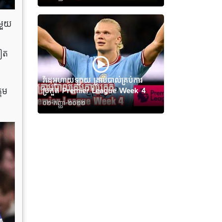
ីមួយ
ៀត
វីដេអូហាយឡាយ គ្រាប់បាល់គ្រប់ការ
រុម
ប្រកួត Premier League Week 4
០២-កញ្ញា-២០២២