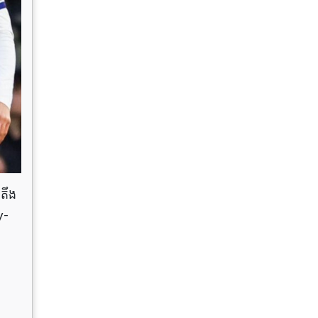
នតឹង
y-