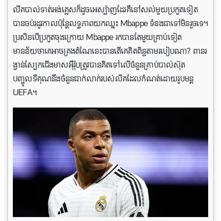
លីគបាល់ទាត់អង់គ្លេសក៏ដូចអេស្ប៉ាញដែរគឺនៅសល់មួយប្រកួតទៀត
បានចប់រដូវកាលប៉ុន្តែលទ្ធភាពយកឈ្នះ Mbappe ទំនងជាទៅមិនរួចទេ។
ប្រសិនបើប្រកួតចុងក្រោយ Mbappe រកបានតែមួយគ្រាប់ទៀត
មានន័យថាគេអាចគ្រងតំណែនេះបានតើគេគិតពិន្ទតាមរបៀបណា? ពានរ
ង្វាន់ស្បែកជើងមាសអ៊ឺរ៉ុបត្រូវបានគិតទៅលើចំនួនគ្រាប់បាល់ស៊ុត
បញ្ចូលទីគុណនឹងចំនួនជាក់លាក់របស់លីគដែលកំណត់ដោយរូបមន្ត
UEFA។