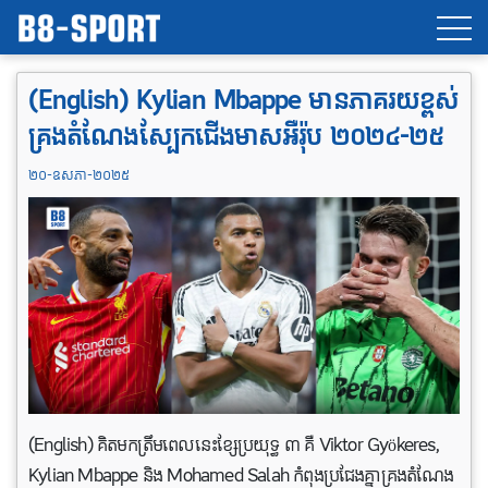
(English) Kylian Mbappe មានភាគរយខ្ពស់
គ្រងតំណែងស្បែកជើងមាសអឺរ៉ុប ២០២៤-២៥
២០-ឧសភា-២០២៥
(English) គិតមកត្រឹមពេលនេះខ្សែប្រយុទ្ធ ៣ គឺ Viktor Gyökeres,
Kylian Mbappe និង Mohamed Salah កំពុងប្រជែងគ្នាគ្រងតំណែង