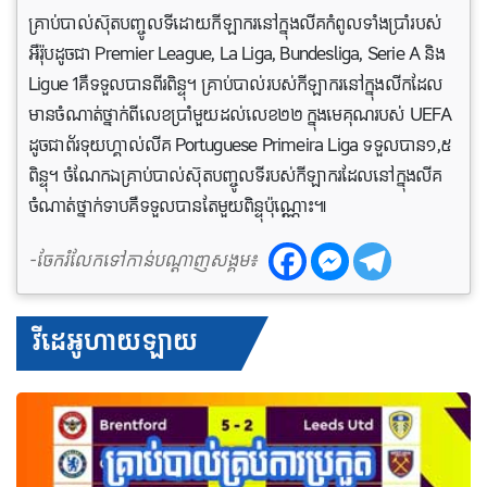
គ្រាប់​បាល់​ស៊ុត​បញ្ចូល​ទី​ដោយ​កីឡាករ​នៅក្នុងលីគ​កំពូល​ទាំង​ប្រាំ​របស់​
អឺរ៉ុប​ដូចជា Premier League, La Liga, Bundesliga, Serie A និង
Ligue 1គឺទទួលបាន​ពីរ​ពិន្ទុ។ គ្រាប់​បាល់​របស់កីឡាករនៅក្នុង​លីក​ដែល​
មាន​ចំណាត់​ថ្នាក់ពី​លេខ​ប្រាំមួយ​ដល់​លេខ២២ ក្នុង​មេគុណ​របស់ UEFA
ដូច​ជាព័រទុយហ្គាល់លីគ Portuguese Primeira Liga ទទួលបាន១,៥
ពិន្ទុ។ ចំណែកឯគ្រាប់​បាល់​ស៊ុត​បញ្ចូល​ទី​របស់កីឡាករ​ដែល​នៅក្នុងលីគ
ចំណាត់​ថ្នាក់​ទាប​គឺ​ទទួលបានតែ​មួយ​ពិន្ទុប៉ុណ្ណោះ៕
-ចែករំលែកទៅកាន់បណ្តាញសង្គម៖
វីដេអូហាយឡាយ