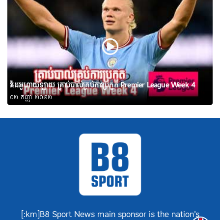
វីដេអូហាយឡាយ គ្រាប់បាល់គ្រប់ការប្រកួត Premier League Week 4
០២-កញ្ញា-២០២២
[:km]B8 Sport News main sponsor is the nation’s
Englis