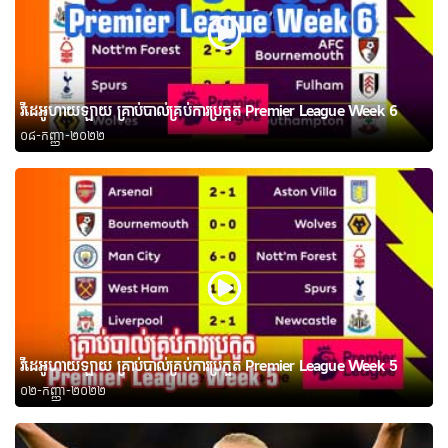
វីដេអូហាយឡាយ គ្រាប់បាល់គ្រប់ការប្រកួត Premier League Week 6
០៨-កញ្ញា-២០២២
វីដេអូហាយឡាយ គ្រាប់បាល់គ្រប់ការប្រកួត Premier League Week 5
០២-កញ្ញា-២០២២