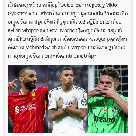
ជើងឯកស្បែកជើងមាសអឺរ៉ុបឆ្នាំ ២០២៤-២៥ ។ ខ្សែប្រយុទ្ធ Viktor
Gyokeres របស់ Lisbon ដែលបានបញ្ចប់រដូវកាលទៅហើយនោះ ស៊ុត
បញ្ចូលទីបាន៣៩គ្រាប់គិតជាពិន្ទុគុណនឹង ១,៥ ស្មើនឹង ៥៨,៥ នាំមុខ
Kylian Mbappe របស់ Real Madrid ស៊ុតបញ្ចូលទីបាន ២៩គ្រាប់
គុណនឹង២ ស្មើនឹង ៥៨ពិន្ទុខណៈលីគរបស់គេនៅសល់មួយប្រគួតទៀត។
ចំណែកឯ Mohmed Salah របស់ Liverpool ឈរចំណាត់ថ្នាក់លេខ
៣ ស៊ុតបញ្ចូលទីបាន ២៨គ្រាប់គុណ២ មាន៥៦ ពិន្ទុ។