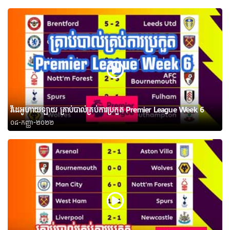
វីដេអូហាយឡាយ គ្រាប់បាល់គ្រប់ការប្រកួត Premier League Week 6
០៨-កញ្ញា-២០២២