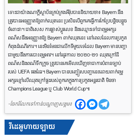
ទោះជាយ៉ាងណាក្តីស្ថាប័នគ្រប់គ្រងអឺរ៉ុបបាននិយាយថា៖ Bayern នឹង
ត្រូវបានអនុញ្ញាតឱ្យពាក់ឈុតនេះ ប្រសិនបេីពួកគេធ្វើការកែប្រែបន្តិចបន្តួច
ចំពោះវា។ ជាពិសេស ការផ្លាស់ប្តូរលេខ និងឈ្មោះទៅជាពុម្ពអក្សរ
ពណ៌សនឹងអនុញ្ញាតឱ្យ Bayern ពាក់ឈុតនេះ នៅពេលដែលការប្រកួត
កំពុងដំណើរការ។ នេះមិនមែនជាលើកទីមួយទេដែល Bayern មានបញ្ហា
ជាមួយនឹងការបោះពុម្ពអាវ។ នៅរដូវកាល ២០២០-២១ ឈុតក្រៅដី
ពណ៌សនិងពណ៌ទឹកក្រូច ត្រូវបានគេមើលឃើញថាជាការបំពានច្បាប់
របស់ UEFA ផងដែរ។ Bayern បាន​បញ្ចៀស​បញ្ហា​នេះ​ដោយ​ពាក់​ពុម្ព​
អក្សរ​ខ្មៅ​លើ​ឈុត​ក្រៅ​ផ្ទះ​របស់​ពួកគេ​ក្នុង​ការ​ប្រកួត​អន្តរជាតិ មិន​ថា​
Champions League ឬ Club World Cup៕
-ចែករំលែកទៅកាន់បណ្តាញសង្គម៖
វីដេអូហាយឡាយ