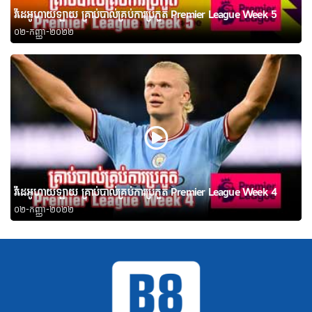
វីដេអូហាយឡាយ គ្រាប់បាល់គ្រប់ការប្រកួត Premier League Week 5
០២-កញ្ញា-២០២២
វីដេអូហាយឡាយ គ្រាប់បាល់គ្រប់ការប្រកួត Premier League Week 4
០២-កញ្ញា-២០២២