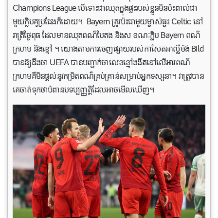
Champions League បើទោះជាឈុតក្នុងផ្ទះរបស់ខ្លួនមិនប៉ះពាល់ជា
មួយក្លិបគូប្រជែងក៏ដោយ។ Bayern ត្រូវប៉ះជាមួយម្ចាស់ផ្ទះ Celtic នៅ
រាត្រីថ្ងៃពុធ ដែលមានឈុតពណ៌បៃតង និងស ខណៈក្លិប Bayern ពណ៌
ក្រហម និងខ្មៅ ។
យោងតាមការចេញផ្សាយរបស់កាសែតអាល្លឺម៉ង់
Bild
បានឱ្យដឹងថា
UEFA
បានបញ្ជាក់ថាលេខខ្មៅងងឹតនៅលើអាវពណ៌
ក្រហមគឺមិនផ្តល់នូវកម្រិតពណ៌គ្រប់គ្រាន់សម្រាប់អ្នកទស្សនា។ វាត្រូវបាន
គេចាត់ទុក​ថា​បំពាន​បទប្បញ្ញត្តិ​ដែល​អាច​មើល​ឃើញ។