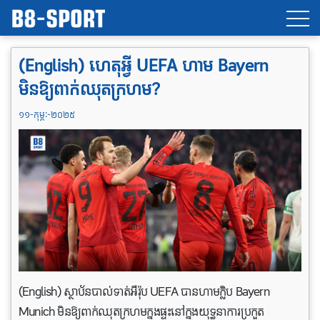
(English) ហេតុអ្វី UEFA ហាម Bayern
មិនឱ្យពាក់ឈុតក្រហម?
១១-កុម្ភៈ-២០២៥
(English) ស្ថាប័នបាល់ទាត់អឺរ៉ុប UEFA បានហាមក្លិប Bayern
Munich មិនឱ្យពាក់ឈុតក្រហមក្នុងផ្ទះនៅក្នុងយុទ្ធនាការប្រកួត