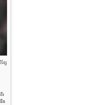
ខ្សែ
ពីរ
នឹង