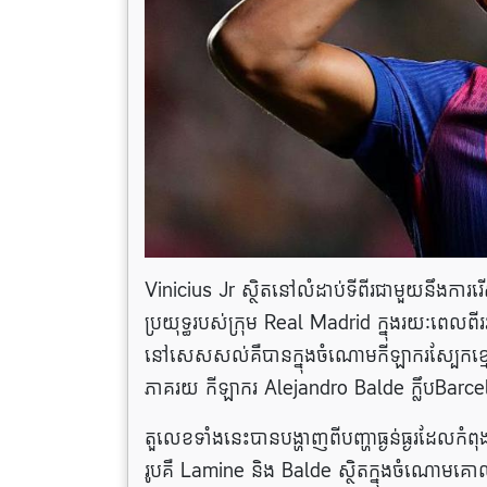
Vinicius Jr ស្ថិតនៅលំដាប់ទីពីរជាមួយនឹ
ប្រយុទ្ធរបស់ក្រុម Real Madrid ក្នុងរយៈពេលព
នៅសេសសល់គឺបានក្នុងចំណោមកីឡាករស្បែកខ្ម
ភាគរយ កីឡាករ Alejandro Balde ក្លឹបBarc
តួលេខទាំងនេះបានបង្ហាញពីបញ្ហាធ្ងន់ធ្ងរដែលកំ
រូបគឺ Lamine និង Balde ស្ថិតក្នុងចំណោមគោ