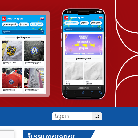
វីដេអូហាយឡាយ