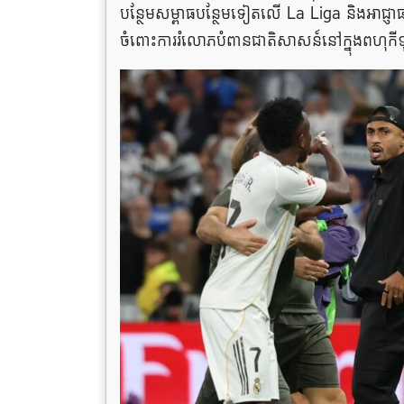
បន្ថែមសម្ពាធបន្ថែមទៀតលើ La Liga និងអាជ្ញាធរ
ចំពោះការរំលោភបំពានជាតិសាសន៍នៅក្នុងពហុកីឡ