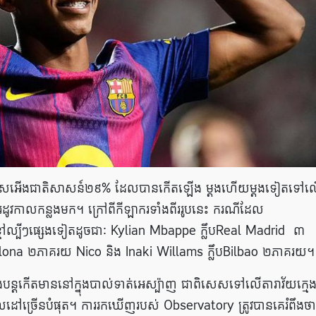
ងការរើសអើងជាតិសាសន៍២៩% ដែលបានកើតឡើង ម្តងហើយម្តងទៀតទៅលើ
ីររដូវកាលកន្លងមក។ ក្រៅពីកីឡាករទាំងពីររូបនេះ ករណីដែល
ៅល្បីៗផ្សេងទៀតដូចជាៈ Kylian Mbappe ក្លឹបReal Madrid ៣
elona ២ភាគរយ Nico និង Inaki Willams ក្លឹបBilbao ២ភាគរយ។
ពុងបន្តកើតមាននៅក្នុងបាល់ទាត់អេស្ប៉ាញ ជាពិសេសទៅលេីតារាវ័យក្មេង
លដៅច្រើនបំផុត។ ការរកឃើញរបស់ Observatory ត្រូវបានគេរំពឹងថា