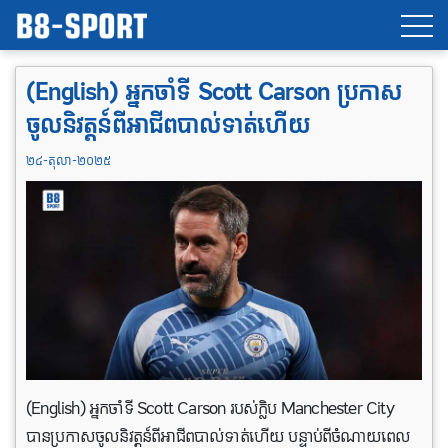
(English) អ្នកចាំទី Scott Carson ប្រកាស
ចូលនិវត្តន៍ពីអាជីពបាល់ទាត់ហើយ
២៤-តុលា-២០២៥
(English) អ្នកចាំទី Scott Carson របស់ក្លិប Manchester City
បានប្រកាសចូលនិវត្តន៍ពីអាជីពបាល់ទាត់ហើយ បន្ទាប់ពីចំណាយពេល