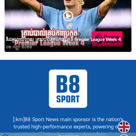
វីដេអូហាយឡាយ គ្រាប់បាល់គ្រប់ការប្រកួត Premier League Week 4
០២-កញ្ញា-២០២២
[:km]B8 Sport News main sponsor is the nation’s
Englis
trusted high-performance experts, powering our
greatest athletes, teams, sports and events to