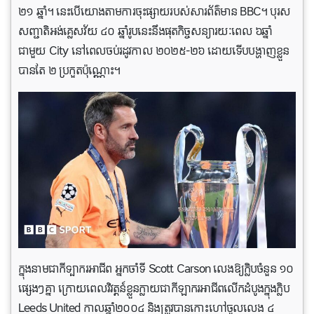
២១ ឆ្នាំ។ នេះបើយោងតាមការចុះផ្សាយរបស់សារព័ត៌មាន BBC។ បុរស
សញ្ជាតិអង់គ្លេសវ័យ ៤០ ឆ្នាំរូបនេះនឹងផុតកិច្ចសន្យារយៈពេល ៦ឆ្នាំ
ជាមួយ City នៅពេលចប់រដូវកាល ២០២៥-២៦ ដោយទើបបង្ហាញខ្លួន
បានតែ ២ ប្រកួតប៉ុណ្ណោះ។
ក្នុងនាមជាកីទ្បាករអាជីព អ្នកចាំទី Scott Carson លេងឱ្យក្លិបចំនួន ១០
ផ្សេងៗគ្នា ក្រោយពេលវិវត្តន៍ខ្លួនក្លាយជាកីឡាករអាជីពលើកដំបូងក្នុងក្លិប
Leeds United កាលឆ្នាំ២០០៤ និងត្រូវបានកោះហៅចូលលេង ៤