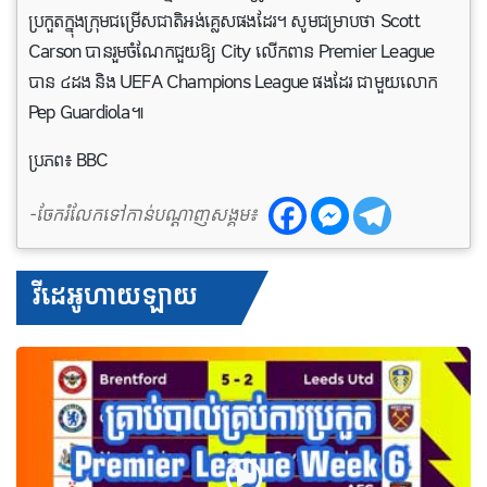
ប្រកួតក្នុងក្រុមជម្រើសជាតិអង់គ្លេសផងដែរ។ សូមជម្រាបថា Scott
Carson បានរួមចំណែកជួយឱ្យ City លើកពាន Premier League
បាន ៤ដង និង UEFA Champions League ផងដែរ ជាមួយលោក
Pep Guardiola៕
ប្រភព៖ BBC
-ចែករំលែកទៅកាន់បណ្តាញសង្គម៖
វីដេអូហាយឡាយ