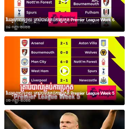
វីដេអូហាយឡាយ គ្រាប់បាល់គ្រប់ការប្រកួត Premier League Week 6
០៨-កញ្ញា-២០២២
វីដេអូហាយឡាយ គ្រាប់បាល់គ្រប់ការប្រកួត Premier League Week 5
០២-កញ្ញា-២០២២