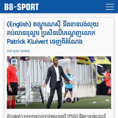
(English) ឥណ្ឌូណេស៊ី នឹងខានបង់លុយ
រាប់លានដុល្លារ ប្រសិនបើបណ្តេញលោក
Patrick Kluivert ចេញពីតំណែង
១៣-តុលា-២០២៥
(English) សមាគមបាល់ទាត់ឥណ្ឌូនេស៊ី (PSSI) នឹងខានបង់លុយដ៏