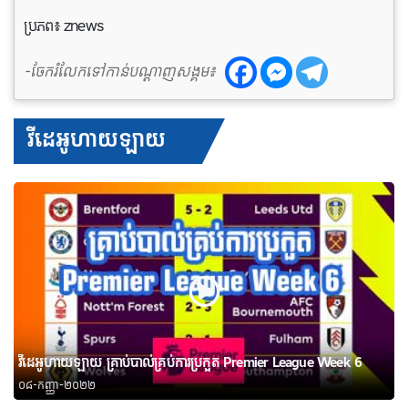
ប្រភព៖ znews
-ចែករំលែកទៅកាន់បណ្តាញសង្គម៖
វីដេអូហាយឡាយ
វីដេអូហាយឡាយ គ្រាប់បាល់គ្រប់ការប្រកួត Premier League Week 6
០៨-កញ្ញា-២០២២