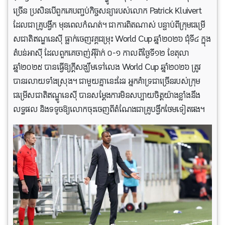
ច្រើន ប្រសិនបើពួកគេបញ្ចប់កិច្ចសន្យារបស់លោក Patrick Kluivert
ដែលជាគ្រូបង្វឹក មុនពេលកំណត់។ ជាការពិតណាស់ បន្ទាប់ពីក្រុមជម្រើ
សជាតិឥណ្ឌនេស៊ី ធ្លាក់ចេញវគ្គជម្រុះ
World Cup ឆ្នាំ២០២៦ ជុំទី៤ ក្នុង
តំបន់អាស៊ី ដែលពួកគេចាញ់អ៊ីរ៉ាក់ ០-១ កាលពីថ្ងៃទី១២ ខែតុលា
ឆ្នាំ២០២៥ បានធ្វើឱ្យក្តីសង្ឃឹមទៅលេង World Cup ឆ្នាំ២០២៦ ត្រូវ
បានរលាយទាំងស្រុង។ ជាមួយគ្នានេះដែរ អ្នកគំាទ្រជាច្រើនរបស់ក្រុម
ជម្រើសជាតិឥណ្ឌូនេស៊ី បានសម្តែងការមិនសប្បាយចិត្តយ៉ាងខ្លាំងនឹង
លទ្ធផល និងទទូចឱ្យលោកចុះចេញពីតំណែងជាគ្រូបង្វឹកថែមទៀតផង។