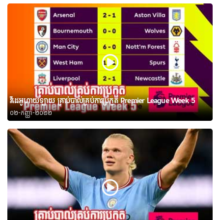
វីដេអូហាយឡាយ គ្រាប់បាល់គ្រប់ការប្រកួត Premier League Week 5
០២-កញ្ញា-២០២២