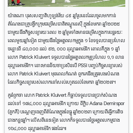
យ៉ាងណា បុរសសញ្ជាតិហូឡង់វ័យ ៤៩ ឆ្នាំរូបនេះដែលចូលមកកាន់
តំណែងជាគ្រូបង្វឹកក្រុមជម្រើសជាតិឥណ្ឌូនេស៊ី ក្នុងខែមករា ឆ្នាំ២០២៥
ជាមួយនឹងកិច្ចសន្យារយៈពេល ២ ឆ្នាំរួមទាំងមានជម្រើស
ក្នុងការបន្តរយៈ
ពេលមួយឆ្នាំទៀត ជាមួយនឹងថ្លៃអត្តពលកម្មក្នុង ១ ខែទទួលបានប្រហែល
ចន្លោះពី ៨០,០០០ ដល់ ៩២, ០០០ ដុល្លារអាម៉េរិក ពោលគឺក្នុង ១ ឆ្នាំ
លោក Patrick Kluivert ទទួលបានថ្លៃអត្តពលកម្មប្រហែល ១,១ លាន
ដុល្លារអាម៉េរិក។ នោះមានន័័យថាប្រសិនបើ PSSI បញ្ចប់កិច្ចសន្យារបស់
លោក Patrick Kluivert មុនពេលកំណត់ ពួកគេនឹងត្រូវសងសំណង
ដែលកិច្ចសន្យារបស់លោកនៅសល់រហូតដល់ខែមករា ឆ្នាំ២០២៧។
គួររំឭកថា លោក
Patrick Kluivert ក៏ធ្លាប់ទទួលបានប្រាក់សំណង
ដល់ទៅ ១៧៤,០០០ ដុល្លារអាម៉េរិក ក្រោយ
ពីក្លិប
Adana Demirspor
(តួកគី) បណ្តេញចេញពីតំណែងក្នុងខែធ្នូ ឆ្នាំ២០២៣ ក្រោយពីធ្វើការតិច
ជាងកន្លះឆ្នាំ។ លើស​ពី​នេះ​ទៀត លោកក៏ទទួល​បាន​ថ្លៃអត្តពលកម្មជាង
១៦៤,០០០ ដុល្លារអាម៉េរិក ផងដែរ៕