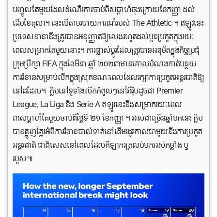
បញ្ចូលតែមួយដែលដំណើរការចាប់ពីសប្តាហ៍ចុងក្រោយខែកញ្ញា ដល់
ដើមខែតុលា។ នេះបើតាមរបាយការណ៍របស់ The Athletic ។ ឥឡូវនេះ
ប្រទេសនានានឹងត្រូវបានអនុញ្ញាតឱ្យលេងរហូតដល់បួនប្រកួតក្នុងរយៈ
ពេលសម្រាកតែមួយនោះ។ ការផ្លាស់ប្តូរដែលត្រូវបានអនុម័តក្នុងកិច្ចប្រជុំ
ក្រុមប្រឹក្សា FIFA ក្នុងខែមីនា ឆ្នាំ ២០២៣មានគោលបំណងកាត់បន្ថយ
ការរំខានសម្រាប់លីកក្នុងស្រុកខណៈពេលដែលរក្សាការប្រកួតអន្តរជាតិឱ្យ
នៅដដែល។ ក្លិបនៅទូទាំងលីកកំពូលៗនៅអឺរ៉ុបដូចជា Premier
League, La Liga និង Serie A ឥឡូវនេះនឹងសម្រាករយៈពេល
៣សប្តាហ៍តែមួយចាប់ពីថ្ងៃទី ២១ ខែកញ្ញា ។ អស់ជាច្រើនឆ្នាំមកនេះ ក្លិប
បានត្អូញត្អែរអំពីការរំខានបាល់ទាត់នៅដើមរដូវកាលជាមួយនឹងការប្រកួត
អន្តរជាតិ ជាពិសេសនៅពេលដែលកីឡាករត្រលប់មកអស់កម្លាំង ឬ
របួស៕