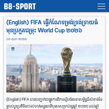
(English) FIFA ធ្វើកំណែទម្រង់ទ្រង់ទ្រាយធំ
មុនប្រកួតជម្រុះ World Cup ២០២៦
០៩-តុលា-២០២៥
(English) FIFA បាន​បញ្ជាក់​ជា​ផ្លូវ​ការ​ពីការ​រៀបចំ​រចនា​សម្ព័ន្ធ​ដ៏​សំខាន់​នៃ​
ផ្លាស់ប្តូរប្រតិទិន​បាល់ទាត់​អន្តរជាតិ​​បុរស​សម្រាប់​វដ្ដ​ឆ្នាំ ២០២៦ ដល់​ឆ្នាំ