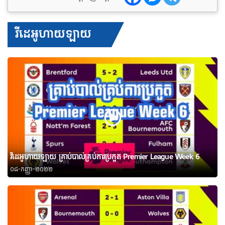
វីដេអូហាយឡាយ
វីដេអូហាយឡាយ គ្រាប់បាល់គ្រប់ការប្រកួត Premier League Week 6
០៨-កញ្ញា-២០២២