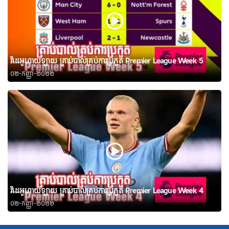
វីដេអូហាយឡាយ គ្រាប់បាល់គ្រប់ការប្រកួត Premier League Week 5
០២-កញ្ញា-២០២២
វីដេអូហាយឡាយ គ្រាប់បាល់គ្រប់ការប្រកួត Premier League Week 4
០២-កញ្ញា-២០២២