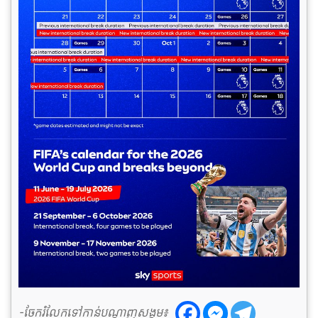
-ចែករំលែកទៅកាន់បណ្តាញសង្គម៖