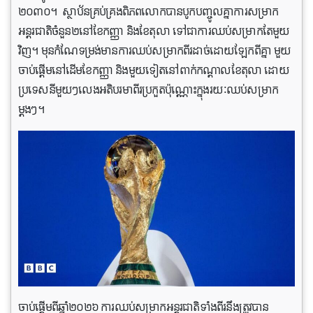
២០៣០។ ស្ថាប័នគ្រប់គ្រងពិភពលោកបានបូកបញ្ចូលគ្នាការសម្រាក
អន្តរជាតិចំនួន២នៅខែកញ្ញា និងខែតុលា ទៅជាការឈប់សម្រាកតែមួយ
វិញ។ មុនកំណែទម្រង់មានការឈប់សម្រាកពីរដាច់ដោយឡែកពីគ្នា មួយ
ចាប់ផ្តើមនៅដើមខែកញ្ញា និងមួយទៀតនៅពាក់កណ្តាលខែតុលា ដោយ
ប្រទេសនីមួយៗលេងអតិបរមាពីរប្រកួតប៉ុណ្ណោះក្នុងរយៈឈប់សម្រាក
ម្តងៗ។
ចាប់ផ្តើមពីឆ្នាំ២០២៦ ការឈប់សម្រាកអន្តរជាតិទាំងពីរនឹងត្រូវបាន