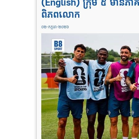
(English) ក្រុម​ ៥ មានភាគរយ
ពិភពលោក
០២-កក្កដា-២០២៦