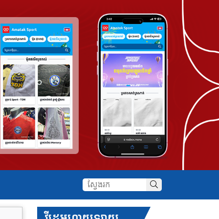
វីដេអូហាយឡាយ