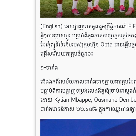
(English) ​អេស្ប៉ាញ​បាន​ចូល​រួម​ព្រឹត្តិការណ៍ FI
អ្វីៗ​បាន​ផ្លាស់ប្ដូរ​ បន្ទាប់ពីឆ្លងកាត់ការប្រកួតវ
ដែរកុំព្យូទ័រ​ទំនើប​របស់ក្រុមហ៊ុន Opta បាន​ធ្វើ​ប
ជ្រើសរើសយកក្រុមចំនួន៦៖
១-បារាំង
ជើងឯកពីរសម័យកាលបារាំងបានក្លាយជាក្រុមដែលម
បន្ទាប់ពីការបង្ហាញទម្រង់លេងដ៏គួរឱ្យចាប់អារម្
ដោយ Kylian Mbappe, Ousmane Dembele ន
បារាំងមានឱកាស ២២.៤៧% ក្នុងការឈ្នះពានរង្វាន់។ស