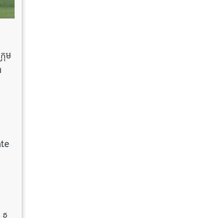
្រុម
ា
nte