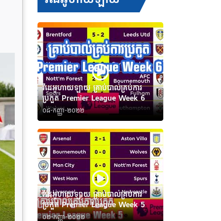
វីដេអូហាយឡាយ គ្រាប់បាល់គ្រប់ការ
ប្រកួត Premier League Week 6
០៨-កញ្ញា-២០២២
វីដេអូហាយឡាយ គ្រាប់បាល់គ្រប់ការ
ប្រកួត Premier League Week 5
០២-កញ្ញា-២០២២