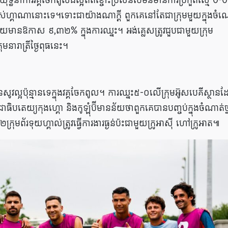
ការ​វគ្គ​ចែក​ពូល​ដ៏​ល្អ​ឥត​ខ្ចោះ​ប្រសិន​បើ​មិន​មាន​ការ​ប្រកួត​ស្មើ 0-0 
 របស់​ហ្គាណា​នោះ​ទេ។ទោះជាយ៉ាងណាក្តី ពួកគេ​នៅ​តែ​ជា​ក្រុម​មួយ​ក្នុង​ចំ
េះ ដោយ​មាន​ឱកាស ៩,៣២% ក្នុង​ការ​ឈ្នះ។ អង់គ្លេសត្រូវជួបជាមួយក្រុម
មនារាត្រីថ្ងៃពុធនេះ។
ល្អ​ប៉ុន្មាន​ទេ​ក្នុង​វគ្គ​ចែក​ពូល​។ ការ​ឈ្នះ៥-០លើ​ក្រុម​អ៊ូសបេគីស្ថាន​
ធិបតេយ្យ​កុងហ្គោ និង​កូឡុំប៊ី​មាន​ន័យ​ថា​ពួកគេ​បាន​បញ្ចប់​ក្នុង​ចំណាត់​ថ្ន
ុមព័រទុយហ្គាល់ត្រូវធ្វេីការងារធ្ងន់ប៉ះជាមួយក្រូអាស៊ី ហៅក្រូអាត៕