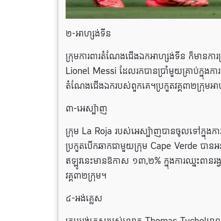
២-អាហ្សង់ទីន
ក្រុមការពារតំណែងជើងឯកអាហ្សង់ទីន ក៏មានការប្រ
Lionel Messi ដែលរកបានប្រាំមួយគ្រាប់ក្នុងក
តំណែងជើងឯករបស់ពួកគេ។ប្រកួតវគ្គ៣២ក្រុមអាហ
៣-អេស្ប៉ាញ
ក្រុម La Roja របស់អេស្ប៉ាញបានចូលទៅក្នុងការប្
ប្រកួតបើកឆាកជាមួយក្រុម Cape Verde បានអនុញ្
ឥឡូវនេះមានឱកាស ១៣,២% ក្នុងការឈ្នះពានរង្វ
វគ្គ៣២ក្រុម។
៤-អង់គ្លេស