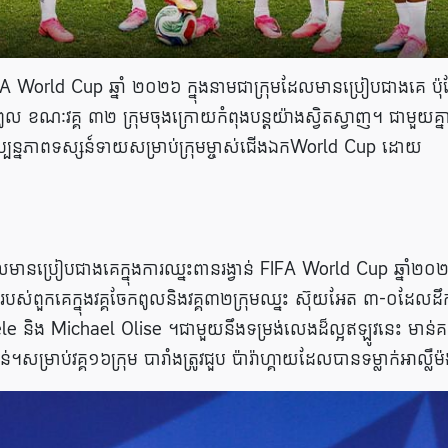
FA World Cup ឆ្នាំ ២០២៦ ក្នុង​នាម​ជា​ក្រុម​ដែល​មាន​ប្រៀប​ជាង​គេ ប៉ុន្ត
គ្គចែកពូល ខណៈ​​វគ្គ ៣២ ក្រុម​ចុង​ក្រោយ​កំពុងបន្តយ៉ាងស្វិតស្វាញ។ ជាមួយគ្
ច្ចុប្បន្នភាព​ទស្សន៍ទាយ​​សម្រាប់​ក្រុម​ម្ចាស់​ជើង​ឯក​World Cup ដោយ
ានប្រៀបជាងគេក្នុងការឈ្នះពានរង្វាន់ FIFA World Cup ឆ្នាំ២០
មណ៍របស់ពួកគេក្នុងវគ្គចែកពូលនិងវគ្គ៣២ក្រុមឈ្នះ ស៊ុយអែត ៣-០ដែលដឹ
ិង Michael Olise ។ជាមួយនឹងទម្រង់លេងដ៏ល្អឥឡូវនេះ មាន់
ម្រាប់វគ្គ១៦ក្រុម បារាំងត្រូវជួប ប៉ារ៉ាហ្គាយដែលបានទម្លាក់អាល្លឺម៉