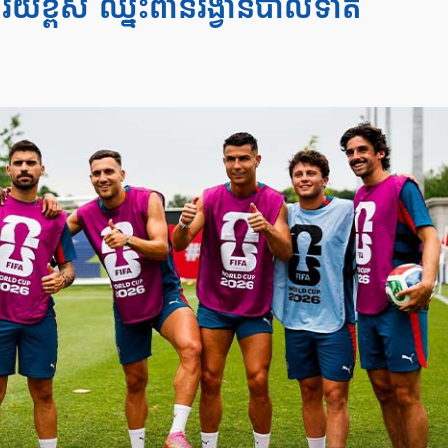
ខ្ពស់ ​ឈ្នះ​ពាន​រង្វាន់​បាល់ទាត