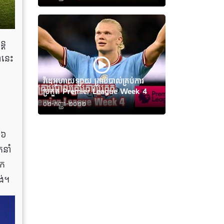
ែ​
នានេះ
វីដេអូហាយឡាយ គ្រាប់បាល់គ្រប់ការ
ប្រកួត Premier League Week 4
០២-កញ្ញា-២០២២
២៦
កនាំ
គក
ង់។