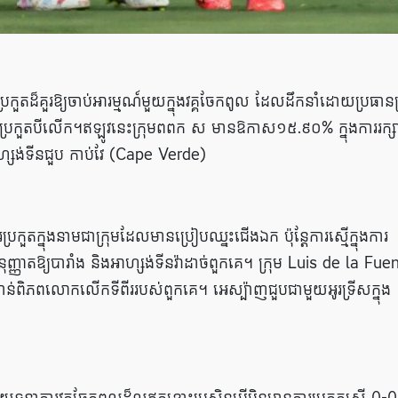
កួតដ៏គួរឱ្យចាប់អារម្មណ៍មួយក្នុងវគ្គចែកពូល ដែលដឹកនាំដោយប្រធានក
ារប្រកួតបីលើក។ឥឡូវនេះក្រុមពពក ស មានឱកាស១៥.៩០% ក្នុងការរក្ស
្សង់ទីនជួប កាប់វែ (Cape Verde)
រកួតក្នុងនាមជាក្រុមដែលមានប្រៀបឈ្នះជើងឯក ប៉ុន្តែការស្មើក្នុងការ
ញាតឱ្យបារាំង និងអាហ្សង់ទីនវ៉ាដាច់ពួកគេ។ ក្រុម Luis de la Fue
ាន់ពិភពលោកលើកទីពីររបស់ពួកគេ។ អេស្ប៉ាញជួបជាមួយអូរទ្រីសក្នុង