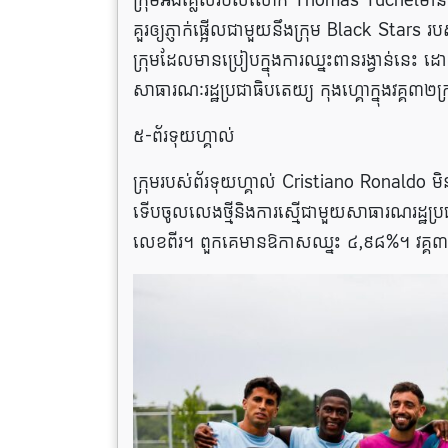
ក្រុម​អង់គ្លេស​របស់​លោក Thomas Tuchel​មាន​យុទ្ធនា
គួរ​ឲ្យ​ភ្ញាក់ផ្អើល​ជាមួយ​នឹង​ក្រុម Black Stars
ក្រុម​ដែល​មាន​ប្រៀប​ក្នុង​ការ​ឈ្នះ​ពាន​រង្វាន់​ន
សាធារណៈរដ្ឋប្រជាធិបតេយ្យ កុងហ្គោក្នុងវគ្គ៣២ក្រុ
៥-ព័រទុយហ្គាល់
ក្រុម​របស់​ព័រទុយហ្គាល់ Cristiano Ronaldo មិន​សូវ​
ទើប​ចូល​លេង​ថ្មី​និងការ​ស្មើ​ជាមួយ​សាធារណរដ្ឋ​ប្រជា
លេខ​ពីរ។ ពួកគេ​មាន​ឱកាស​ឈ្នះ ៤,៩៨%។ វគ្គ៣២ក្រ