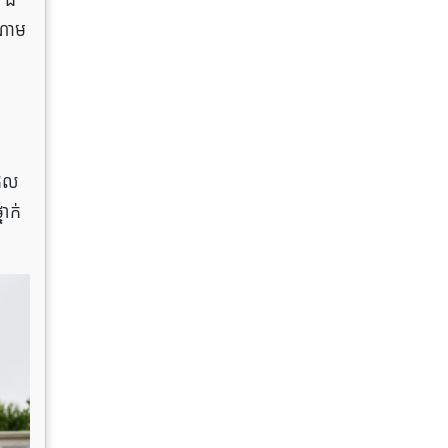
ដ៏​
ណោម​
ដែល​
ាក់​