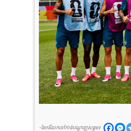
-ចែករំលែកទៅកាន់បណ្តាញសង្គម៖