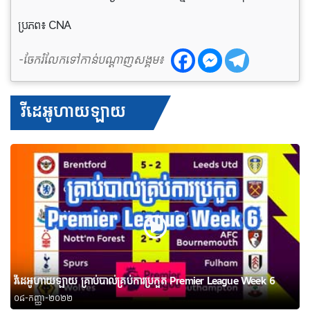
ប្រភព៖ CNA
-ចែករំលែកទៅកាន់បណ្តាញសង្គម៖
វីដេអូហាយឡាយ
វីដេអូហាយឡាយ គ្រាប់បាល់គ្រប់ការប្រកួត Premier League Week 6
០៨-កញ្ញា-២០២២