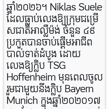
ឆ្នាំ២០២៦។ Niklas Suele
ដែលធ្លាប់លេងឱ្យក្រុមជម្រើ
សជាតិអាល្លឺម៉ង់ ចំនួន ៤៩
ប្រកួតបានចាប់ផ្តើមអាជីព
បាល់ទាត់ដំបូង ដោយ
លេងឱ្យក្លិប TSG
Hoffenheim មុនពេលចូល
រួមជាមួយនឹងក្លិប Bayern
Munich ក្នុងឆ្នាំ២០២០១៧