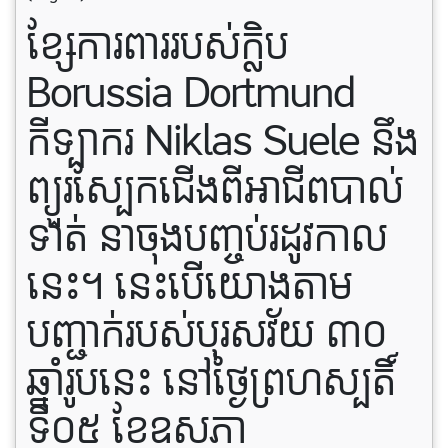
ខ្សែការពាររបស់ក្លិប
Borussia Dortmund
កីទ្បាករ Niklas Suele នឹង
ព្យួរស្បែកជើងពីអាជីពបាល់
ទាត់ នាចុងបញ្ចប់រដូវកាល
នេះ។ នេះបើយោងតាម
បញ្ជាក់របស់បុរសវ័យ ៣០
ឆ្នាំរូបនេះ នៅថ្ងៃព្រហស្បតិ៍
ទី០៥ ខែឧសភា