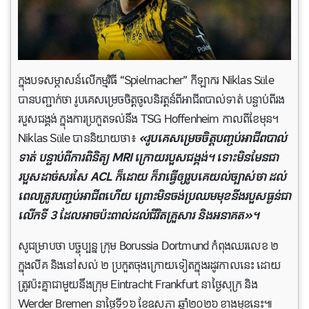
ក្នុងបទសម្ភាសន៍លើកម្មវិធី “Spielmacher” កីឡាករ
Niklas Süle
បានបញ្ជាក់ថា រូបគេសម្រេចចិត្តចូលនិវត្តន៍ពីអាជីពបាល់ទាត់ បន្ទាប់ពីរង
របួសជង្គង់ ក្នុងការប្រកួតទល់នឹង
TSG Hoffenheim
កាលពីខែមុន។
Niklas Süle
បាននិយាយថា៖
«រូបគេសម្រេចចិត្តបញ្ចប់អាជីពបាល់
ទាត់ បន្ទាប់ពីការពិនិត្យ MRI ក្រោយរបួសជង្គង់។ ទោះមិនមែនជា
របួសដាច់សរសៃ ACL ក៏ដោយ ក៏វាធ្វើឲ្យរូបគេយល់ច្បាស់ថា ដល់
ពេលត្រូវបញ្ចប់អាជីពហើយ ព្រោះមិនចង់ប្រឈមមុខនឹងរបួសធ្ងន់ជា
លើកទី 3 ដែលអាចប៉ះពាល់ដល់ជីវិតគ្រួសារ និងអនាគត»។
សូជម្រាបថា បច្ចុប្បន្ន ក្រុម
Borussia Dortmund
កំពុងឈរលេខ ២
ក្នុងលីគ និងនៅសល់ ២ ប្រកួតចុងក្រោយទៀតក្នុងរដូវកាលនេះ ដោយ
ត្រូវប៉ះគ្នាជាមួយនឹងក្រុម Eintracht Frankfurt នាថ្ងៃសុក្រ និង
Werder Bremen នាថ្ងៃទី១៦ ខែឧសភា ឆ្នាំ២០២៦ ខាងមុខនេះ៕