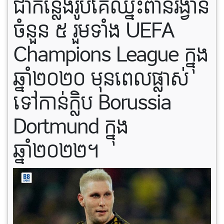
ជាកន្លែងរូបគេឈ្នះពានរង្វាន់
ចំនួន ៥ រួមទាំង UEFA
Champions League ក្នុង
ឆ្នាំ២០២០ មុនពេលផ្លាស់
ទៅកាន់ក្លិប Borussia
Dortmund ក្នុង
ឆ្នាំ២០២២។