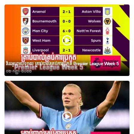
វីដេអូហាយឡាយ គ្រាប់បាល់គ្រប់ការប្រកួត Premier League Week 5
០២-កញ្ញា-២០២២