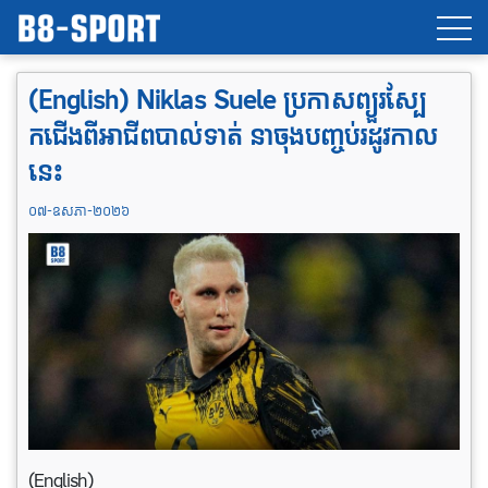
(English) Niklas Suele ប្រកាសព្យួរស្បែ
កជើងពីអាជីពបាល់ទាត់ នាចុងបញ្ចប់រដូវកាល
នេះ
០៧-ឧសភា-២០២៦
(English)