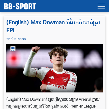
(English) Max Dowman បំបែកកំណត់ត្រា
EPL
១៦-មិនា-២០២៦
(English) Max Dowman ខ្សែបម្រើស្លាបរបស់ក្រុម Arsenal ក្លាយ
ជាអ្នករកគ្រាប់បាល់បញ្ចូលទីវ័យក្មេងបំផុតរបស់ Premier League