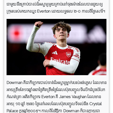
ជាមួយនឹងគ្រាប់បាល់ដ៏អស្ចារ្យមួយគ្រាប់នៅចុងម៉ោងដែលបានជួយឲ្យ
ក្រុមរបស់គេយកឈ្នះ Everton ដោយលទ្ធផល ២-០ កាលពីថ្ងៃសៅរ៍។
Dowman គឺជាកីឡាករបាល់ទាត់ដ៏អស្ចារ្យម្នាក់របស់អង់គ្លេស ដែលមាន
អាយុត្រឹមតែ១៦ឆ្នាំ៧៣ថ្ងៃគិតត្រឹមថ្ងៃដែលស៊ុតបញ្ចូលទីលើកដំបូងបំបែក
កំណត់ត្រា អតីតកីឡាករ Everton គឺ James Vaughan ដែលមាន
អាយុ ១៦ ឆ្នាំ ២៧០ ថ្ងៃនៅពេលដែលស៊ុតបញ្ចូលទីទល់នឹង Crystal
Palace ក្នុងឆ្នាំ២០០៥។ កាលពីខែវិច្ឆិកា Dowman ក៏បានក្លាយជា