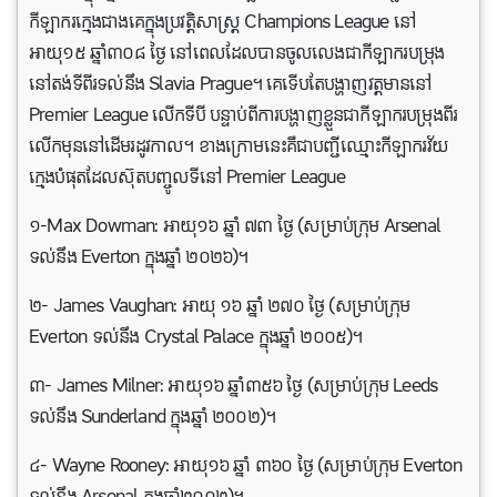
កីឡាករក្មេងជាងគេក្នុងប្រវត្តិសាស្ត្រ Champions League នៅ
អាយុ១៥ ឆ្នាំ៣០៨ ថ្ងៃ នៅពេលដែលបានចូលលេងជាកីឡាករបម្រុង
នៅតង់ទីពីរទល់នឹង Slavia Prague។ គេទេីបតែបង្ហាញវត្តមាននៅ
Premier League លើកទីបី បន្ទាប់ពីការបង្ហាញខ្លួនជាកីឡាករបម្រុងពីរ
លើកមុននៅដើមរដូវកាល។ ខាងក្រោមនេះគឺជាបញ្ជីឈ្មោះកីឡាករវ័យ
ក្មេងបំផុតដែលស៊ុតបញ្ចូលទីនៅ Premier League
១-Max Dowman: អាយុ១៦ ឆ្នាំ ៧៣ ថ្ងៃ (សម្រាប់ក្រុម Arsenal
ទល់នឹង Everton ក្នុងឆ្នាំ ២០២៦)។
២- James Vaughan: អាយុ ១៦ ឆ្នាំ ២៧០ ថ្ងៃ (សម្រាប់ក្រុម
Everton ទល់នឹង Crystal Palace ក្នុងឆ្នាំ ២០០៥)។
៣- James Milner: អាយុ១៦ ឆ្នាំ៣៥៦ ថ្ងៃ (សម្រាប់ក្រុម Leeds
ទល់នឹង Sunderland ក្នុងឆ្នាំ ២០០២)។
៤- Wayne Rooney: អាយុ១៦ ឆ្នាំ ៣៦០ ថ្ងៃ (សម្រាប់ក្រុម Everton
ទល់នឹង Arsenal ក្នុងឆ្នាំ២០០២)។