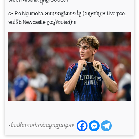
៥- Rio Ngumoha: អាយុ១៦ឆ្នាំ៣៦១ ថ្ងៃ (សម្រាប់ក្រុម Liverpool
ទល់នឹង Newcastle ក្នុងឆ្នាំ២០២៥)៕
-ចែករំលែកទៅកាន់បណ្តាញសង្គម៖