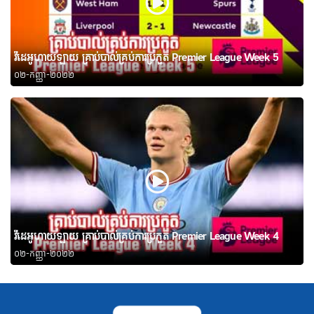
វីដេអូហាយឡាយ គ្រាប់បាល់គ្រប់ការប្រកួត Premier League Week 5
០២-កញ្ញា-២០២២
វីដេអូហាយឡាយ គ្រាប់បាល់គ្រប់ការប្រកួត Premier League Week 4
០២-កញ្ញា-២០២២