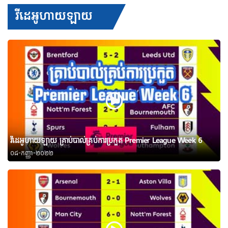
វីដេអូហាយឡាយ
វីដេអូហាយឡាយ គ្រាប់បាល់គ្រប់ការប្រកួត Premier League Week 6
០៨-កញ្ញា-២០២២