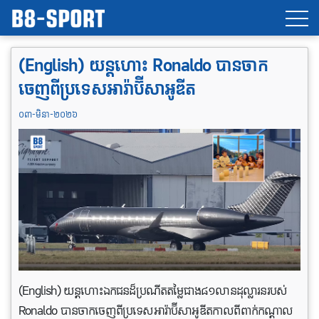
(English) យន្តហោះ Ronaldo បានចាក
ចេញពីប្រទេសអារ៉ាប៊ីសាអូឌីត
០៣-មិនា-២០២៦
(English) យន្តហោះឯកជនដ៏ប្រណីតតម្លៃជាង៨១លានដុល្លារនរបស់
Ronaldo បានចាកចេញពីប្រទេសអារ៉ាប៊ីសាអូឌីតកាលពីពាក់កណ្តាល