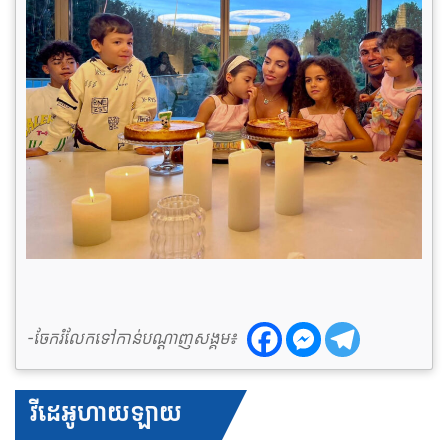
-ចែករំលែកទៅកាន់បណ្តាញសង្គម៖
វីដេអូហាយឡាយ