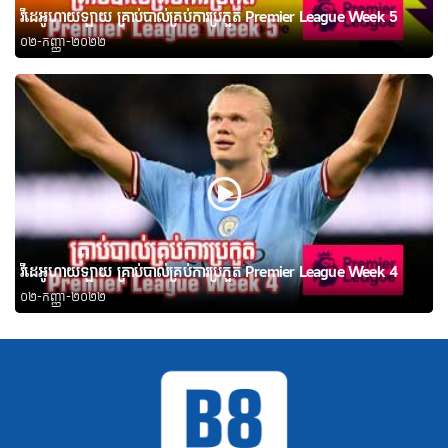
វីដេអូហាយឡាយ គ្រាប់បាល់គ្រប់ការប្រកួត Premier League Week 5
០២-កញ្ញា-២០២២
វីដេអូហាយឡាយ គ្រាប់បាល់គ្រប់ការប្រកួត Premier League Week 4
០២-កញ្ញា-២០២២