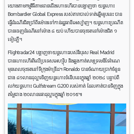
យោងតាមកម្មវិធីតាមដានជើងហោះហើរបានបង្ហាញថា យន្តហោះ
Bombardier Global Express របស់តារាបាល់ទាត់ឆ្នើមរូបនេះ បាន
ធ្វើដំណើរជិតប្រាំពីរម៉ោងទៅកាន់រដ្ឋធានីអេស្ប៉ាញ។ យន្តហោះប្រណីត
បានចេញដំណើរនៅម៉ោង ៨ យប់ ហើយបានចុះចតនៅម៉ោងជិត ១
ទៀបភ្លឺ។
Flightradar24 បង្ហាញថាយន្តហោះរបស់វីរបុរស Real Madrid
បានហោះហើរពីលើប្រទេសអេហ្ស៊ីប និងឆ្លងកាត់សមុទ្រមេឌីទែរ៉ាណេ
មុនពេលចុះចតនៅទីក្រុងម៉ាឌ្រីដ។ Ronaldo បានចំណាយប្រាក់ចំនួន
ជាង ៨១លានដុល្លារទិញយន្តហោះទំនើបនេះក្នុងឆ្នាំ ២០២៤ បន្ទាប់ពី
លក់យន្តហោះ Gulfstream G200 របស់គាត់ ដែលគាត់បានទិញក្នុង
តម្លៃជាង ២០លានផោដុល្លារក្នុងឆ្នាំ ២០១៥៕