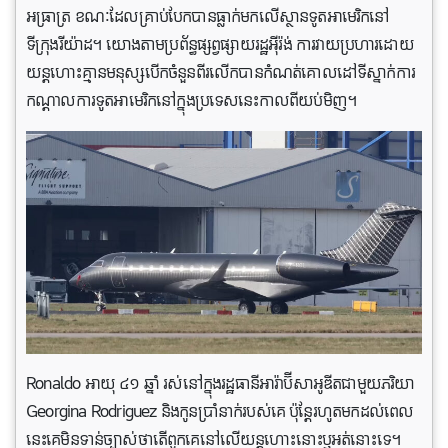
អធ្រាត្រ ខណៈដែលគ្រាប់បែកបានធ្លាក់មកលើស្ថានទូតអាមេរិកនៅ
ទីក្រុងរីយ៉ាដ។ យោងតាមប្រព័ន្ធផ្សព្វផ្សាយរដ្ឋអ៊ីរ៉ង់ ការវាយប្រហារដោយ
យន្តហោះគ្មានមនុស្សបើកចំនួនពីរលើកបានកំណត់គោលដៅទីស្នាក់ការ
កណ្តាលការទូតអាមេរិកនៅក្នុងប្រទេសនេះកាលពីយប់មិញ។
Ronaldo អាយុ ៤១ ឆ្នាំ រស់នៅក្នុងរដ្ឋធានីអារ៉ាប៊ីសាអូឌីតជាមួយភរិយា
Georgina Rodriguez និងកូនប្រាំនាក់របស់គេ ប៉ុន្តែរហូតមកដល់ពេល
នេះគេមិនទាន់ច្បាស់ថាតើពួកគេនៅលើយន្តហោះនោះឬអត់នោះទេ។