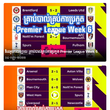
វីដេអូហាយឡាយ គ្រាប់បាល់គ្រប់ការប្រកួត Premier League Week 6
០៨-កញ្ញា-២០២២