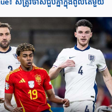
៖ សត្រូវចាស់ជួបគ្នាក្នុងពូលតែមួយ