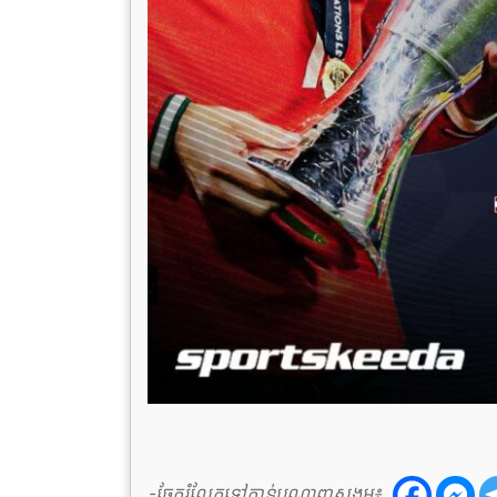
-ចែករំលែកទៅកាន់បណ្តាញសង្គម៖