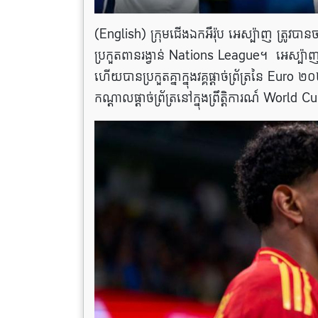
(English) ក្រុមជើងឯកអឺរ៉ុប អេស្ប៉ាញ ត្រូវបានចា
ប្រកួតពានរង្វាន់ Nations League។ អេស្ប៉ាញ ន
ហើយបានប្រកួតគ្នាក្នុងវគ្គផ្តាច់ព្រ័ត្រនៃ Eur
កណ្តាលផ្តាច់ព្រ័ត្រនៅក្នុងព្រឹត្តិការណ៍ Worl