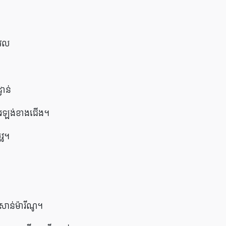
វែល
វាន់
ងអៀរឡង់ខាងជើង។
វូ។
សាន់ម៉ារីណូ។