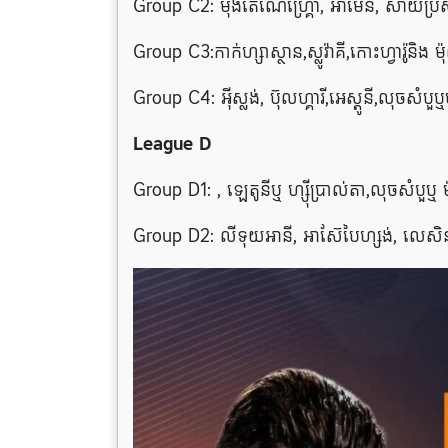
Group C2: ម៉ុងតេណេហ្គ្រោ, អាមេនី, សាយប្រឹស,
Group C3:កាក់ហ្សាស្ថាន,ស្លូវ៉ាគី,កោះហ្វារ៉ូនិង ម៉
Group C4: អ៊ីស្លង់, ប៊ុលហ្គារី,​អេស្តូនី,លុចសំបួ
League D
Group D1: , ឡេតូ​នីឬ ហ្ស៊ីប្រាល់តា,លុចសំបួឬ ម៉
Group D2: លីទុយអានី, អាស៊ែបៃហ្សង់, លេសិន