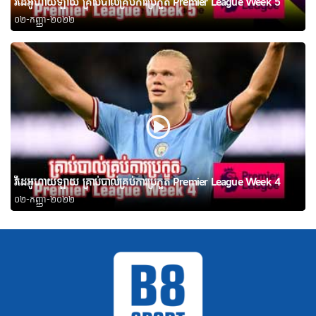
វីដេអូហាយឡាយ គ្រាប់បាល់គ្រប់ការប្រកួត Premier League Week 5
០២-កញ្ញា-២០២២
វីដេអូហាយឡាយ គ្រាប់បាល់គ្រប់ការប្រកួត Premier League Week 4
០២-កញ្ញា-២០២២