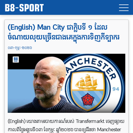
(English) Man City ជាក្លិបទី ១ ដែល
ចំណាយលុយច្រើនជាងគេក្នុងការទិញកីទ្បាករ
០៣-កុម្ភៈ-២០២៦
(English) យោងតាមរបាយការណ៍របស់ Transfermarkt ចេញផ្សាយ
កាលពីថ្ងៃអង្គារទី០៣ ខែកុម្ភៈ ឆ្នាំ២០២៦ បានឲ្យដឹងថា Manchester