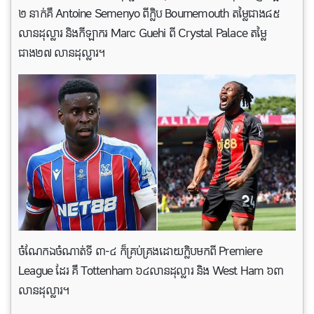
២ នាក់គឺ Antoine Semenyo ពីក្លិប Bournemouth តម្លៃជាង៨៥
លានដុល្លារ និងកីឡាករ Marc Guehi ពី Crystal Palace តម្លៃ
ជាង២៧ លានដុល្លារ។
ចំណែកឯចំណាត់ទី ៣-៤ ក៏គ្រប់គ្រងដោយក្លិបមកពី Premiere
League ដែរ គឺ Tottenham ៦៤លានដុល្លារ និង West Ham ៦៣
លានដុល្លារ។