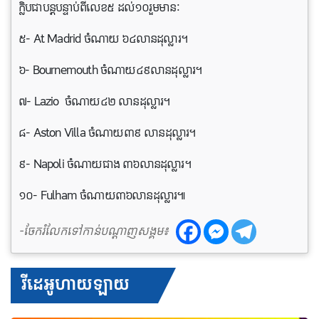
ក្លិបជាបន្តបន្ទាប់ពីលេខ៥ ដល់១០រួមមានៈ
៥- At Madrid ចំណាយ ៦៤លានដុល្លារ។
៦- Bournemouth ចំណាយ៤៩លានដុល្លារ។
៧- Lazio ចំណាយ៤២ លានដុល្លារ។
៨- Aston Villa ចំណាយ៣៩ លានដុល្លារ។
៩- Napoli ចំណាយជាង ៣៦លានដុល្លារ។
១០- Fulham ចំណាយ៣៦លានដុល្លារ៕
-ចែករំលែកទៅកាន់បណ្តាញសង្គម៖
វីដេអូហាយឡាយ