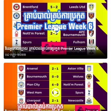
វីដេអូហាយឡាយ គ្រាប់បាល់គ្រប់ការប្រកួត Premier League Week 6
០៨-កញ្ញា-២០២២