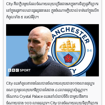
City គឺជាក្លិបមួយដែលចំណាយលុយច្រើនជាងគេក្នុងការទិញដូរកីឡាករ
នៅក្នុងរដូវកាលដោះដូររដូវរងារនេះ ក្នុងចំណោមក្លិបបាល់ទាត់នៅក្នុងលីគ
កំពូលទាំង ៥ របស់អឺរ៉ុប។
City ឈរកំពូលតារាងដែលបានចំណាយលុយជាង១១២លានដុល្លារ
ខណៈប្រមូលលុយមកវិញបានតែជាង ៤៤លានដុល្លារប៉ុណ្ណោះ។
ចំណែកឯ Crystal Palace ឈរនៅលំដាប់ទីពីរ ជាមួយនឹងការ
ចំណាយជាង ១០៦ លានដុល្លារ។ City បានចំណាយលុយទិញកីឡាករ