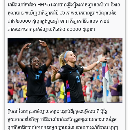
អាជីពហៅកាត់ថា FIFPro ដែលបានធ្វើឡើងនៅចន្លោះខែសីហា និងខែ
តុលាបានរកឃើញថាកីឡាការិនី ៦៦ ភាគរយរកបានប្រាក់ចំណូលតិច
ជាង ២០០០០ ដុល្លារក្នុងមួយឆ្នាំ ខណៈកីឡាការិនីបាល់ទាត់ ៤៩
ភាគរយរកបានប្រាក់ចំណូលតិចជាង ១០០០០ ដុល្លារ។
ក្លិបនៅតែជាប្រភពចំណូលចម្បង បន្ទាប់ពីក្រុមជម្រើសជាតិ ប៉ុន្តែ
មួយភាគបួននៃកីឡាការិនីបាល់ទាត់នៅតែត្រូវទទួលយកការងារបន្ថែម
ក្រៅពីអាជីពបាល់ទាត់។ ជាមួយគ្នានេះដែរ របាយការណ៍ក៏បានបង្ហាញ