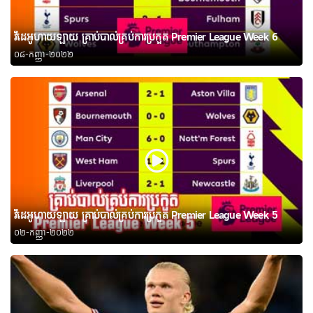
វីដេអូហាយឡាយ គ្រាប់បាល់គ្រប់ការប្រកួត Premier League Week 6
០៨-កញ្ញា-២០២២
វីដេអូហាយឡាយ គ្រាប់បាល់គ្រប់ការប្រកួត Premier League Week 5
០២-កញ្ញា-២០២២