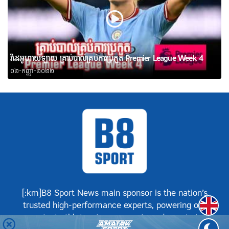
វីដេអូហាយឡាយ គ្រាប់បាល់គ្រប់ការប្រកួត Premier League Week 4
០២-កញ្ញា-២០២២
[:km]B8 Sport News main sponsor is the nation’s
Englis
trusted high-performance experts, powering our
greatest athletes, teams, sports and events to