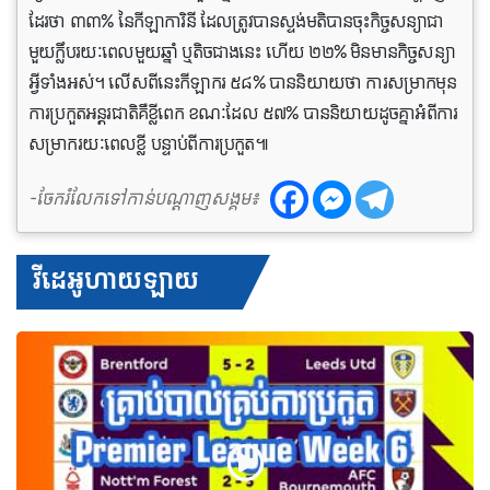
ដែរថា ៣៣% នៃកីឡាការិនី ដែលត្រូវបានស្ទង់មតិបានចុះកិច្ចសន្យាជា
មួយក្លឹបរយៈពេលមួយឆ្នាំ ឬតិចជាងនេះ ហើយ ២២% មិនមានកិច្ចសន្យា
អ្វីទាំងអស់។ លើសពីនេះកីឡាករ ៥៨% បាននិយាយថា ការសម្រាកមុន
ការប្រកួតអន្តរជាតិគឺខ្លីពេក ខណៈដែល ៥៧% បាននិយាយដូចគ្នាអំពីការ
សម្រាករយៈពេលខ្លី បន្ទាប់ពីការប្រកួត៕
-ចែករំលែកទៅកាន់បណ្តាញសង្គម៖
វីដេអូហាយឡាយ