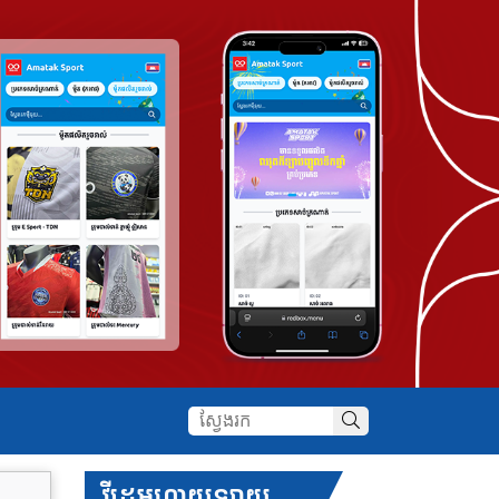
វីដេអូហាយឡាយ