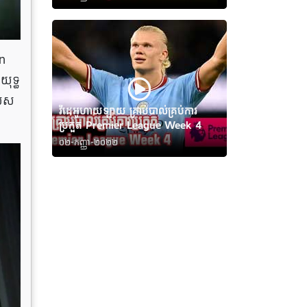
en
យុទ្ធ
សេស
វីដេអូហាយឡាយ គ្រាប់បាល់គ្រប់ការ
ប្រកួត Premier League Week 4
០២-កញ្ញា-២០២២