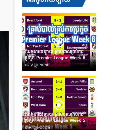
វីដេអូហាយឡាយ គ្រាប់បាល់គ្រប់ការ
ប្រកួត Premier League Week 6
០៨-កញ្ញា-២០២២
វីដេអូហាយឡាយ គ្រាប់បាល់គ្រប់ការ
ប្រកួត Premier League Week 5
០២-កញ្ញា-២០២២