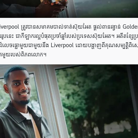
 Liverpool ត្រូវបានសមាគមបាល់ទាត់ស៊ុយអែត ផ្តល់ពានរង្វាន់ Gold
បនេះ ជាកីឡាករល្អបំផុតប្រចាំឆ្នាំរបស់ប្រទេសស៊ុយអែត។ អតីតខ្សែប្រ
ងដ៏លេចធ្លោមួយជាមួយនឹង Liverpool ដោយបង្ហាញពីគុណសម្បត្តិពិ
ំផុតមួយរបស់ពិភពលោក។