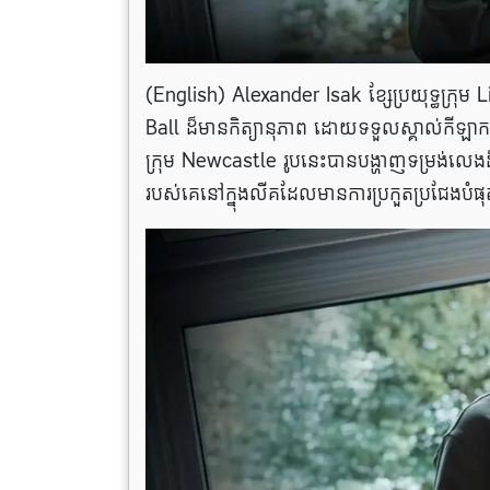
(English) Alexander Isak ខ្សែប្រយុទ្ធក្រុម
Ball ដ៏មានកិត្យានុភាព ដោយទទួលស្គាល់កីឡាកររូ
ក្រុម Newcastle រូបនេះបានបង្ហាញទម្រង់លេ
របស់គេនៅក្នុងលីគដែលមានការប្រកួតប្រជែងប