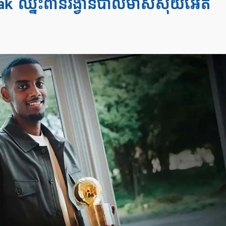
ak ឈ្នះពានរង្វាន់បាល់មាសស៊ុយអែត