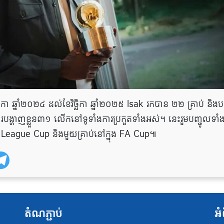
ច្ឆិកា ឆ្នាំ២០២៤ ដល់ខែវិច្ឆិកា ឆ្នាំ២០២៥ Isak រកបាន ២២ គ្រាប់ និងបញ
នុងការបង្ហាញខ្លួន៣១ លើកនៅទូទាំងការប្រកួតទាំងអស់។ នេះរួមបញ្ចូលទាំ
នុង League Cup និងមួយគ្រាប់នៅក្នុង FA Cup៕
តំណភ្ជាប់
អំ