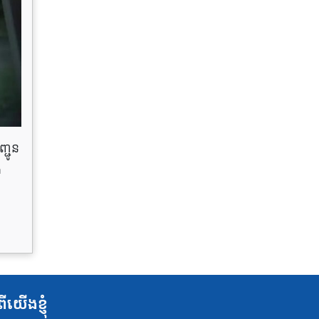
្ជូន
ង
ពីយើងខ្ញុំ