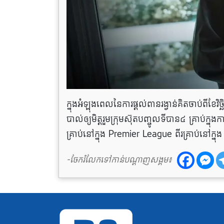
ក្នុងអំឡុងពេលនៃការផ្តល់ពានរង្វាន់គិតចាប់ពីខែវិ
បាល់ឲ្យមិត្តរួមក្រុមស៊ុតបញ្ចូលទីបាន៤ គ្រាប់ក្
គ្រាប់នៅក្នុង Premier League ពីរគ្រាប់នៅក្
-ចែករំលែកទៅកាន់បណ្តាញសង្គម៖