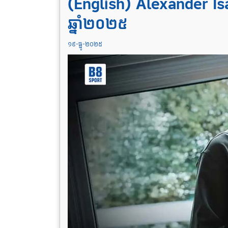
(English) Alexander Is
ឆ្នាំ២០២៥
១៩-ធ្នូ-២០២៥