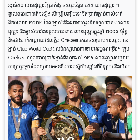
រង្វាន់៥០ លានដុល្លារពីប្រាក់រង្វាន់សរុបចំនួន ៦៥៥ លានដុល្លារ ។
តួលេខនេះបានកើនឡើង បើប្រៀបធៀបទៅនឹងប្រាក់រង្វាន់បាល់ទាត់
ពិភពលោក ២០២២ ដែលម្ចាស់ជើងឯកអាហ្សង់ទីនទទួលបាន៤២លាន
ដុល្លារ និងម្ចាស់បារាំងទទួលបាន ៣៨ លានដុល្លារក្នុងឆ្នាំ ២០១៨ ប៉ុន្តែ
តិចជាងពាក់កណ្តាលដែលក្លិប Chelsea រកបានសម្រាប់ការឈ្នះពានរ
ង្វាន់ Club World Cupដែលមិនសូវមានការចាប់អារម្មណ៍ច្រើន។ ក្រុម
Chelsea ទទួលបានប្រាក់រង្វាន់ធំរហូតដល់ ១២៥ លានដុល្លារសម្រាប់
ការប្រកួតមួយដែលប្រឈមមុខនឹងការតស៊ូយ៉ាងខ្លាំងពីកីឡាករ និងលីគ។