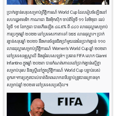
ប្រាក់រង្វាន់សរុបសម្រាប់ព្រឹត្តិការណ៍ World Cup ដែលរៀបចំឡើងនៅ
សហរដ្ឋអាមេរិក កាណាដា និងម៉ិកស៊ិក ចាប់ពីថ្ងៃទី ១១ ខែមិថុនា ដល់
ថ្ងៃទី ១៩ ខែកក្កដា បានកើនឡើង ៤៨.៩% ពី ៤៤០ លានដុល្លារសម្រាប់
ការប្រកួតឆ្នាំ ២០២២ នៅប្រទេសកាតាទៅ ៦៥៥ លានដុល្លារ។ ប្រាក់
រង្វាន់សរុបឆ្នាំ ២០២៦ នឹងមានចំនួនជិតប្រាំមួយដងនៃប្រាក់រង្វាន់ ១១០
លានដុល្លារសម្រាប់ព្រឹត្តិការណ៍ Women’s World Cup ឆ្នាំ ២០២៣
នៅប្រទេសអូស្ត្រាលី និងនូវែលសេឡង់។ ប្រធាន FIFA លោក Gianni
Infantino ក្នុងឆ្នាំ ២០២៣ បានកំណត់គោលដៅប្រាក់រង្វាន់ស្មើគ្នា
សម្រាប់បុរស និងស្ត្រីនៅក្នុងព្រឹត្តិការណ៍ World Cup បន្ទាប់របស់
ពួកគេ។ការប្រកួតបាល់ទាត់ពិភពលោកនារីបន្ទាប់ត្រូវបានគ្រោងទុក
សម្រាប់ឆ្នាំ ២០២៧ នៅប្រទេសប្រេស៊ីល៕