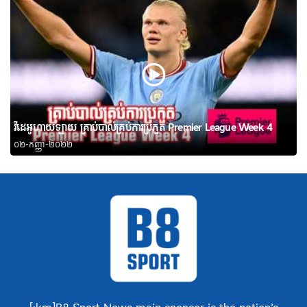
វីដេអូហាយឡាយ គ្រាប់បាល់គ្រប់ការប្រកួត Premier League Week 4
០២-កញ្ញា-២០២២