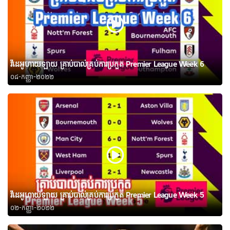
វីដេអូហាយឡាយ គ្រាប់បាល់គ្រប់ការប្រកួត Premier League Week 6
០៨-កញ្ញា-២០២២
វីដេអូហាយឡាយ គ្រាប់បាល់គ្រប់ការប្រកួត Premier League Week 5
០២-កញ្ញា-២០២២