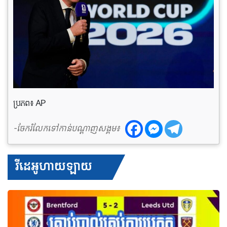
ប្រភព៖ AP
-ចែករំលែកទៅកាន់បណ្តាញសង្គម៖
វីដេអូហាយឡាយ