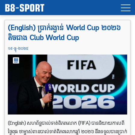
(English) ប្រាក់រង្វាន់ ​World Cup ២០២៦ ​​
តិចជាង Club World Cup
១៩-ធ្នូ-២០២៥
(English) សហព័ន្ធបាល់ទាត់ពិភពលោក (FIFA) បាននិយាយកាលពី
ថ្ងៃពុធ ថាម្ចាស់ពានបាល់ទាត់ពិភពលោកឆ្នាំ ២០២៦ នឹងទទួលបានប្រាក់