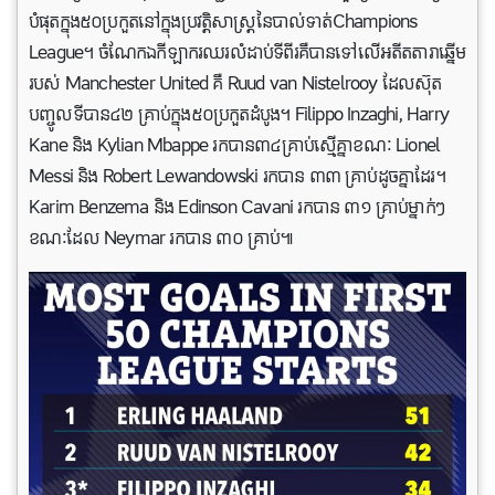
បំផុត​ក្នុង​៥០ប្រកួត​នៅ​​ក្នុង​ប្រវត្តិសាស្ត្រ​នៃ​បាល់ទាត់Champions
League។ ចំណែកឯកីឡាករឈរលំដាប់​ទី​ពីរ​គឺ​បានទៅលើអតីត​តារា​ឆ្នើម​
របស់ Manchester United គឺ Ruud van Nistelrooy ដែល​ស៊ុត​
បញ្ចូល​ទី​បាន៤២ គ្រាប់​ក្នុង៥០ប្រកួត​​ដំបូង​។ Filippo Inzaghi, Harry
Kane និង Kylian Mbappe រកបាន៣៤គ្រាប់ស្មើគ្នាខណៈ Lionel
Messi និង Robert Lewandowski រកបាន ៣៣ គ្រាប់ដូចគ្នាដែរ។
Karim Benzema និង Edinson Cavani រកបាន ៣១ គ្រាប់ម្នាក់ៗ
ខណៈដែល Neymar រកបាន ៣០ គ្រាប់៕