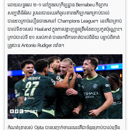
ដោយលទ្ធផល ២-១ នៅក្នុងពហុកីឡដ្ឋាន Bernabeu កីឡាករ
សញ្ជាតិន័រវែស រូបនេះបានឈរកំពូលតារាងកីឡាកររកគ្រាប់បាល់
បាន៥០គ្រាប់លឿនជាងគេនៅ Champions League។ នេះ​គឺជា​គ្រាប់​
បាល់​ទី៥១របស់ Haaland ក្នុង​ការ​បង្ហាញខ្លួន​ត្រឹមតែ៥០ប្រកួត​ប៉ុណ្ណោះ។
គ្រាប់បាល់ទី ៥១ របស់គាត់ បានមកពីការទាត់បាល់ពិន័យ បន្ទាប់ពីគាត់
ត្រូវបាន Antonio Rudiger រារាំង។
កំណត់ត្រារបស់ ​​Opta បានបញ្ជាក់ថានេះនេះ​គឺជា​ចំនួន​គ្រាប់​បាល់​ច្រើន​