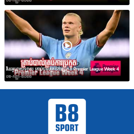
០២-កញ្ញា-២០២២
វីដេអូហាយឡាយ គ្រាប់បាល់គ្រប់ការប្រកួត Premier League Week 4
០២-កញ្ញា-២០២២