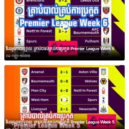
វីដេអូហាយឡាយ គ្រាប់បាល់គ្រប់ការប្រកួត Premier League Week 6
០៨-កញ្ញា-២០២២
វីដេអូហាយឡាយ គ្រាប់បាល់គ្រប់ការប្រកួត Premier League Week 5