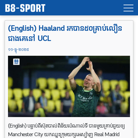
(English) Haaland រកបាន៥០គ្រាប់លឿន
ជាងគេនៅ UCL
១១-ធ្នូ-២០២៥
(English) បន្ទាប់ពីស៊ុតបាល់ពិន័យប៉េណាល់ទី បានមួយគ្រាប់ជួយឲ្យ
Manchester City យកឈ្នះក្រុមយក្សអេស្ប៉ាញ Real Madrid