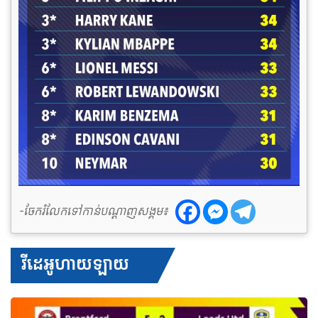
-ចែករំលែកទៅកាន់បណ្តាញសង្គម៖
វីដេអូហាយឡាយ