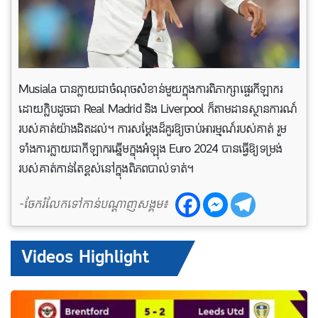
Musiala បាន​ក្លាយ​ជា​ចំណុច​សំខាន់​មួយ​ក្នុង​ការ​ពិភាក្សា​ផ្ទេរ​កីឡាករ
ដោយ​ក្លិប​ដូចជា Real Madrid និង Liverpool ក៏​តាម​ដាន​ស្ថានការណ៍​
របស់​គាត់​យ៉ាង​ដិតដល់។ ការសម្តែងដ៏គួរឱ្យចាប់អារម្មណ៍របស់គាត់ រួម
ទាំងការក្លាយជាកីឡាករឆ្នើមក្នុងអំឡុង Euro 2024 បានធ្វើឱ្យទម្រង់
របស់គាត់កាន់តែខ្ពស់នៅក្នុងពិភពបាល់ទាត់។
-ចែករំលែកទៅកាន់បណ្តាញសង្គម៖
Videos Highlight