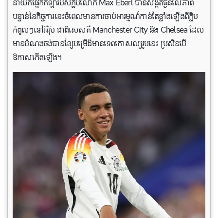
នាយកផ្នែកកីឡារបស់ក្លិបលោក Max Eberl បានសង្កត់ធ្ងន់លើភាព
បន្ទាន់នៃកិច្ចការនេះចំពេលមានការចាប់អារម្មណ៍កាន់តែខ្លាំងឡើងពីក្លិប
កំពូលៗនៅអឺរ៉ុប ជាពិសេសគឺ Manchester City និង Chelsea ដែល
មានបំណងចង់បានខ្សែបម្រើដ៏មានទេពកោសល្យរូបនេះ ប្រសិនបើ
ឱកាសកើតឡើង។