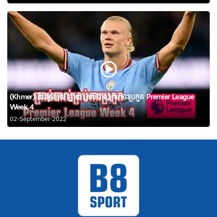
(Khmer) វីដេអូហាយឡាយ គ្រាប់បាល់គ្រប់ការប្រកួត Premier League
Week 4
02-September-2022