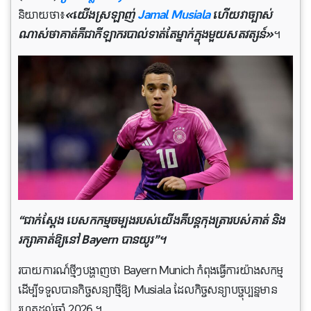
និយាយថា៖
«យើងស្រឡាញ់
Jamal Musiala
ហើយវាច្បាស់
ណាស់ថាគាត់គឺជាកីឡាករបាល់ទាត់តែម្នាក់ក្នុងមួយសតវត្សន៍»
។
“ជាក់ស្តែង បេសកកម្មចម្បងរបស់យើងគឺបន្តកុងត្រារបស់គាត់ និង
រក្សាគាត់ឱ្យនៅ Bayern បានយូរ”។
របាយការណ៍ថ្មីៗបង្ហាញថា Bayern Munich កំពុងធ្វើការយ៉ាងសកម្ម
ដើម្បីទទួលបានកិច្ចសន្យាថ្មីឱ្យ Musiala ដែលកិច្ចសន្យាបច្ចុប្បន្នមាន
រហូតដល់ឆ្នាំ 2026 ។