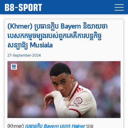
(Khmer) ប្រធានក្លិប Bayern និយាយថា
បេសកកម្មចម្បងរបស់ពួកគេគឺការបន្តកិច្ច
សន្យាឱ្យ Musiala
27-September-2024
(Khmer)
ប្រធានក្លិប Bayern លោក Hainer
បាន