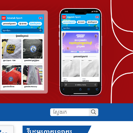
វីដេអូហាយឡាយ