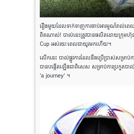
រឿងមួយដែលទាក់ទាញការចាប់អារម្មណ៍រាល់ពេលមុ
ពិតណាស់! បាល់នេះត្រូវបានផលិតដោយក្រុមហ៊ុន A
Cup អស់រយៈពេលជាយូរមកហើយ។
លើកនេះ បាល់ផ្លូវការដែលនឹងប្រើប្រាស់សម្រាប់
បានបង្កើតឡើងជាពិសេស សម្រាប់ការប្រកួតបាល់
‘a journey’ ។