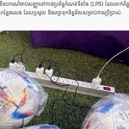
 ពីឧបករណ៍ចាប់សញ្ញាទៅកាន់ប្រព័ន្ធកំណត់ទីតាំង (LPS) ដែលពាក់ព័ន្
លែងលេង ដែលប្រមូល និងរក្សាទុកទិន្នន័យសម្រាប់ការប្រើប្រាស់