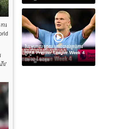
ាការ
orld
វីដេអូហាយឡាយ គ្រាប់បាល់គ្រប់ការ
ប្រកួត Premier League Week 4
វ
០២-កញ្ញា-២០២២
ើរ’