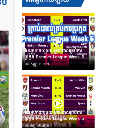
ប​
វីដេអូហាយឡាយ គ្រាប់បាល់គ្រប់ការ
ប្រកួត Premier League Week 6
០៨-កញ្ញា-២០២២
វីដេអូហាយឡាយ គ្រាប់បាល់គ្រប់ការ
ប្រកួត Premier League Week 5
០២-កញ្ញា-២០២២