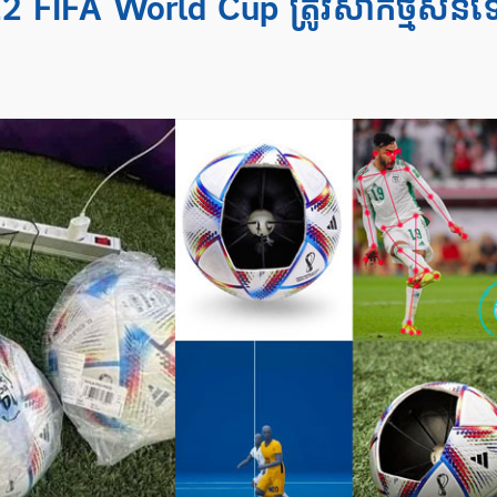
22 FIFA World Cup ត្រូវសាកថ្ម​សិន​ទើ