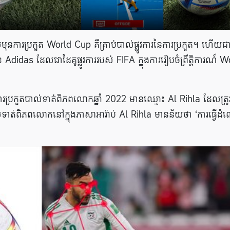
នការប្រកួត World Cup គឺគ្រាប់បាល់ផ្លូវការនៃការប្រកួត។ ហើយជ
didas ដែលជាដៃគូផ្លូវការរបស់ FIFA ក្នុងការរៀបចំព្រឹត្តិការណ៍ W
ការប្រកួតបាល់ទាត់ពិភពលោកឆ្នាំ 2022 មានឈ្មោះ Al Rihla ដែលត្រូ
ទាត់ពិភពលោកនៅក្នុងភាសាអារ៉ាប់ Al Rihla មានន័យថា ‘ការធ្វើដំណ