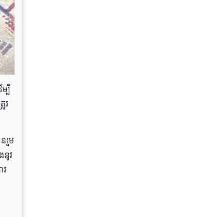
្បី
រូវ
នរួម
ងនូវ
ាវ