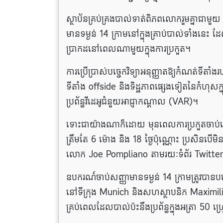
ស្ថាប័នគ្រប់គ្រងបាល់ទាត់ពិភពលោករួមគ្នាជាម
មានទម្ងន់ 14 ក្រាមនៅក្នុងគ្រាប់បាល់ទាំងនេះ 
ប្រាកដនៅពេលណាមួយក្នុងការប្រកួត។
ការប្រើប្រាស់បច្ចេកវិទ្យាអនុញ្ញាតឱ្យកំណត់ទីតាំ
ទីតាំង offside និងទិដ្ឋភាពផ្សេងទៀតនៃកំហុសក
ប្រព័ន្ធវីដេអូជំនួយអាជ្ញាកណ្តាល (VAR)។
ទោះជាយ៉ាងណាក៏ដោយ មុនពេលការប្រកួតចាប់ផ្តើម
ត្រឹមតែ 6 ម៉ោង និង 18 ថ្ងៃប៉ុណ្ណោះ ប្រសិនបើម
លោក Joe Pompliano តាមរយៈទំព័រ Twitter
ឧបករណ៍ចាប់សញ្ញាមានទម្ងន់ 14 ក្រាមត្រូវបាន
នៅទីក្រុង Munich និងសហស្ថាបនិក Maximil
គ្រប់ពេលដែលបាល់ប៉ះនឹងប្រព័ន្ធក្នុងអត្រា 50 ហ្វ្