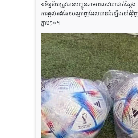
«ទិន្នន័យត្រូវបានបញ្ជូនតាមពេលវេលាជាក់ស្តែង
ការផ្តល់អង់តែនបណ្តាញដែលបានដំឡើងនៅជុំវិញកន្
ភ្លាមៗ»។