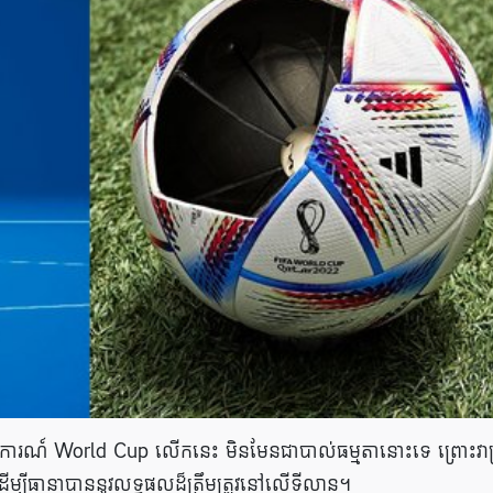
្តិការណ៍ World Cup លើកនេះ មិនមែនជាបាល់ធម្មតានោះទេ ព្រោះវាត្
ដើម្បីធានាបាននូវលទ្ធផលដ៏ត្រឹមត្រូវនៅលើ​ទីលាន។