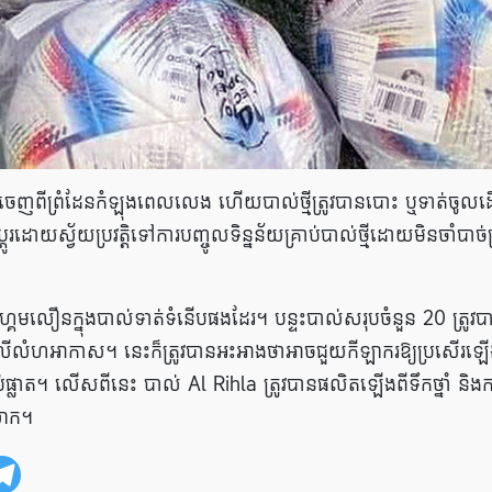
ីព្រំដែនកំឡុងពេលលេង ហើយបាល់ថ្មីត្រូវបានបោះ ឬទាត់ចូលដើម
ូរដោយស្វ័យប្រវត្តិទៅការបញ្ចូលទិន្នន័យគ្រាប់បាល់ថ្មីដោយមិនចាំបាច់ត្
ហ្គេមលឿនក្នុងបាល់ទាត់ទំនើបផងដែរ។ បន្ទះបាល់សរុបចំនួន 20 ត្រូវបា
ឹងលើលំហអាកាស។ នេះក៏ត្រូវបានអះអាងថាអាចជួយកីឡាករឱ្យប្រសើរឡើ
ទប់ផ្លាត។ លើសពីនេះ បាល់ Al Rihla ត្រូវបានផលិតឡើងពីទឹកថ្នាំ និងក
លោក។