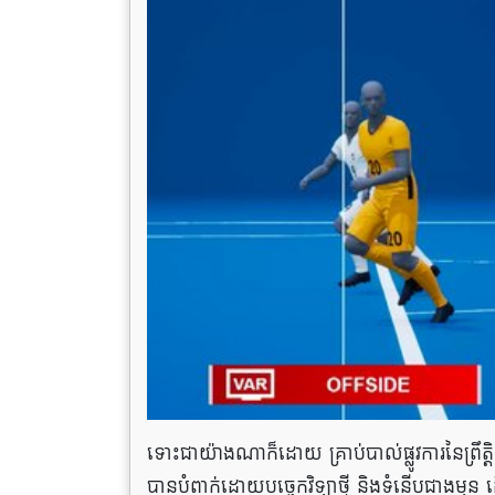
ទោះជាយ៉ាងណាក៏ដោយ គ្រាប់បាល់ផ្លូវការនៃព្រឹត
បានបំពាក់ដោយបច្ចេកវិទ្យាថ្មី និងទំនើបជាងមុន 