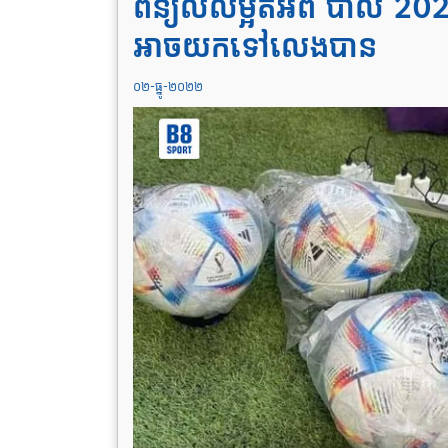
ពន្យល់លម្អិតអំពី បាល់ 20
អាច​យក​ទៅលេង​បាន
០២-ធ្នូ-២០២២