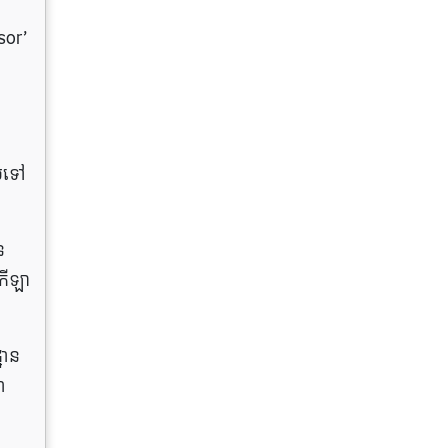
sor’
ប់ទៅ
ន
មកីឡា
ឋាន
ា