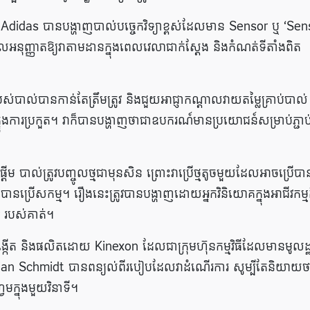
ួយ Adidas បានបង្ហាញបាល់បច្ចេកវិទ្យាខ្ពស់ដែលមាន Sensor ឬ ‘Sen
ដែលអនុញ្ញាតឱ្យវាតាមដានក្នុងពេលវេលាជាក់ស្តែង និងកំណត់ទីតាំងពិត
ងរបស់បាល់បានកាន់តែត្រឹមត្រូវ និងជួយអាជ្ញាកណ្តាលវាយតម្លៃគ្រាប់បាល់
្នុងការប្រកួត។ វាក៏បានបង្ហាញថាជាឧបករណ៍មានប្រយោជន៍សម្រាប់ភ្ជា
 បាល់ត្រូវបញ្ចូលថ្មជាមុនសិន ព្រោះវាប្រើថ្មតូចមួយដែលអាចប្រើបា
ិនបានប្រើសកម្ម។ រឿងនេះត្រូវបានបង្ហាញដោយអ្នកវិនិយោគក្នុងអាជីវកម្
 របស់គាត់។
បង្កើត និងផលិតដោយ Kinexon ដែលជាក្រុមហ៊ុនកម្មវិធីដែលមានមូលដ្
ian Schmidt បានពន្យល់ពីរបៀបដែលវាដំណើរការ សូម្បីតែនិយាយថ
រេមក្នុងមួយវិនាទី។