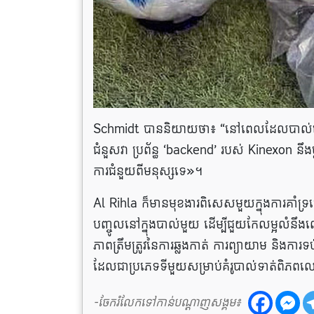
Schmidt បាននិយាយថា៖ “នៅពេលដែលបាល់ចេញព
ជំនួសវា ប្រព័ន្ធ ‘backend’ របស់ Kinexon នឹងប្ត
ការជំនួយពីមនុស្សទេ»។
Al Rihla ក៏មានមុខងារពិសេសមួយក្នុងការគាំទ្រ
បញ្ចូលនៅក្នុងបាល់មួយ ដើម្បីជួយកែលម្អលំន
ភាពត្រឹមត្រូវនៃការឆ្លងកាត់ ការព្យាយាម និងការ
ដែលជាប្រភេទទីមួយសម្រាប់គំរូបាល់ទាត់ពិភព
-ចែករំលែកទៅកាន់បណ្តាញសង្គម៖