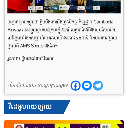
បញ្ជាក់ជូនបងប្អូនថា ក្លិបបឹងកេតនឹងត្រូវបើកទ្វាកីឡដ្ឋាន Cambodia
Airway របស់ខ្លួនស្វាគមន៍ក្រុមភ្ញៀវមកពីខេត្តតាកែវគីរីវង់សុខសែនជ័យ
នៅថ្ងៃសៅរ៍ចុងសប្ដាហ៍នេះវេលាម៉ោង០៣៖៤៥នាទី និងមានការផ្សាយ
ផ្ទាល់ពី AMS Sports ផងដែរ៕
រូបភាព៖ ក្លិបបាល់ទាត់បឹងកេត
-ចែករំលែកទៅកាន់បណ្តាញសង្គម៖
វីដេអូហាយឡាយ