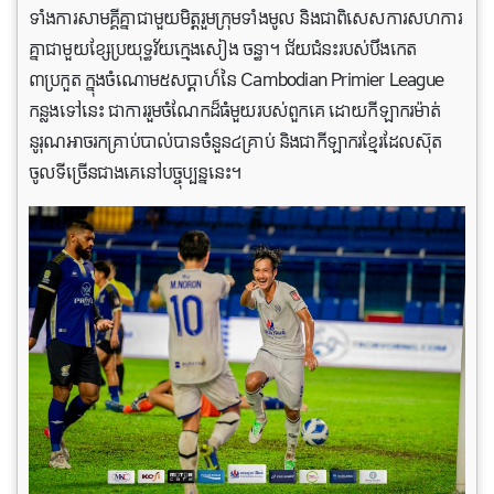
ទាំងការសាមគ្គីគ្នាជាមួយមិត្តរួមក្រុមទាំងមូល និងជាពិសេសការសហការ
គ្នាជាមួយខ្សែប្រយុទ្ធវ័យក្មេងសៀង ចន្ធា។ ជ័យជំនះរបស់បឹងកេត
៣ប្រកួត ក្នុងចំណោម៥សប្ដាហ៍នៃ Cambodian Primier League
កន្លងទៅនេះ ជាការរួមចំណែកដ៏ធំមួយរបស់ពួកគេ ដោយកីឡាករម៉ាត់
នូរុណអាចរកគ្រាប់បាល់បានចំនួន​៤គ្រាប់ និងជាកីឡាករខ្មែរដែលស៊ុត
ចូលទីច្រើនជាងគេនៅបច្ចុប្បន្ននេះ។