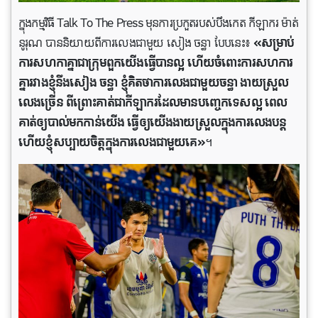
ក្នុងកម្មវិធី Talk To The Press មុនការប្រកួតរបស់បឹងកេត កីឡាករ ម៉ាត់
នូរុណ បាននិយាយពីការលេងជាមួយ សៀង ចន្ធា បែបនេះ៖
«សម្រាប់
ការសហកាគ្នាជាក្រុមពួកយើងធ្វើបានល្អ ហើយចំពោះការសហការ
គ្នារវាងខ្ញុំនឹងសៀង ចន្ធា ខ្ញុំគិតថាការលេងជាមួយចន្ធា ងាយស្រួល
លេងច្រើន ពីព្រោះគាត់ជាកីឡាករដែលមានបញ្ចេកទេសល្អ ពេល
គាត់ឲ្យបាល់មកកាន់យើង ធ្វើឲ្យយើងងាយស្រួលក្នុងការលេងបន្ត
ហើយខ្ញុំសប្បាយចិត្តក្នុងការលេងជាមួយគេ»
។