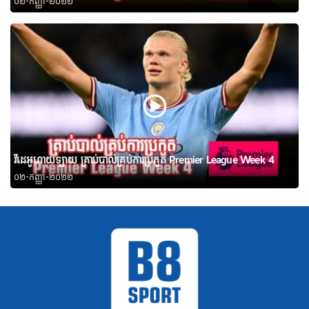
០២-កញ្ញា-២០២២
វីដេអូហាយឡាយ គ្រាប់បាល់គ្រប់ការប្រកួត Premier League Week 4
០២-កញ្ញា-២០២២