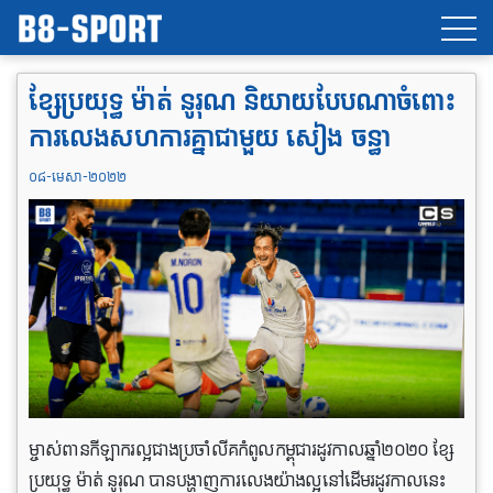
ខ្សែប្រយុទ្ធ ម៉ាត់ នូរុណ និយាយបែបណាចំពោះ
ការលេងសហការគ្នាជាមួយ សៀង ចន្ធា
០៨-មេសា-២០២២
ម្ចាស់ពានកីឡាករល្អជាងប្រចាំលីគកំពូលកម្ពុជារដូវកាលឆ្នាំ២០២០ ខ្សែ
ប្រយុទ្ធ ម៉ាត់ នូរុណ បានបង្ហាញការលេងយ៉ាងល្អនៅដើមរដូវកាលនេះ