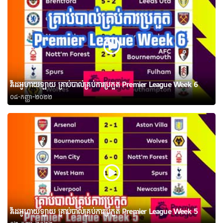
វីដេអូហាយឡាយ គ្រាប់បាល់គ្រប់ការប្រកួត Premier League Week 6
០៨-កញ្ញា-២០២២
វីដេអូហាយឡាយ គ្រាប់បាល់គ្រប់ការប្រកួត Premier League Week 5