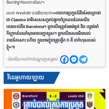
ចំណាត់ថ្នាក់លេខ១ដដែល។
លោក Ancelotti បាននិយាយថា៖
«វាជាការប្រកួតដ៏តឹងតែងព្រោះវា
ជា Classico ជាពិសេសសម្រាប់អ្នកគាំទ្រពេលដែលយើង
លេងទល់នឹង Barcelona។ ពួកយើងត្រូវតែអត់ធ្មត់ និង បន្តរង់ចាំ
កីឡាករដែលកំពុងមានបញ្ហារបួស។ ពួកយើងលេងមិនយល់
ទាល់តែសោះ ហើយ ក្នុងនាមខ្ញុំជាគ្រូបង្វឹក វា គឺ ជាកំហុសរបស់
ខ្ញុំ»៕
-ចែករំលែកទៅកាន់បណ្តាញសង្គម៖
វីដេអូហាយឡាយ