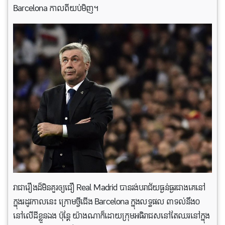
Barcelona កាលពីយប់មិញ។
វាជារឿងដ៏មិនគួរឲ្យជឿ Real Madrid បានរង់បរាជ័យធ្ងន់ធ្ងរជាងគេនៅ
ក្នុងរដូវកាលនេះ ក្រោមថ្វីជើង Barcelona ក្នុងលទ្ធផល ៣ទល់នឹង០
នៅលើដីខ្លួនឯង ប៉ុន្តែ យ៉ាងណាក៏ដោយក្រុមអធិរាជសនៅតែឈរនៅក្នុង