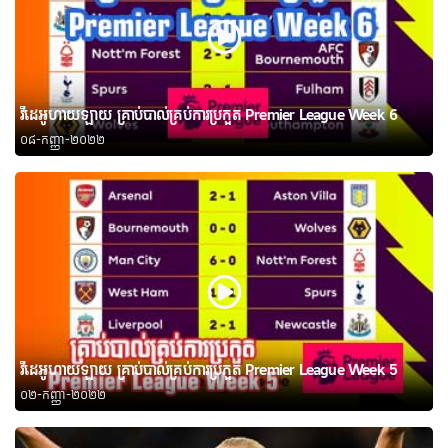
វីដេអូហាយឡាយ គ្រាប់បាល់គ្រប់ការប្រកួត Premier League Week 6
០៨-កញ្ញា-២០២២
វីដេអូហាយឡាយ គ្រាប់បាល់គ្រប់ការប្រកួត Premier League Week 5
០២-កញ្ញា-២០២២