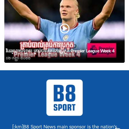
វីដេអូហាយឡាយ គ្រាប់បាល់គ្រប់ការប្រកួត Premier League Week 4
០២-កញ្ញា-២០២២
[:km]B8 Sport News main sponsor is the nation’s
Englis