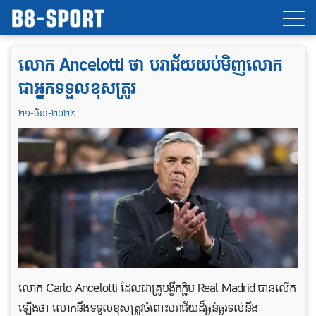
លោក Ancelotti ថា បរាជ័យយប់មិញលោក
ជាអ្នកទទួលខុសត្រូវ
២១-មិនា-២០២២
លោក Carlo Ancelotti ដែលជាគ្រូបង្វឹកក្លិប Real Madrid បានលើក
ឡើងថា លោកនឹងទទួលខុសត្រូវចំពោះបរាជ័យដ៏ធ្ងន់ធ្ងរទល់នឹង