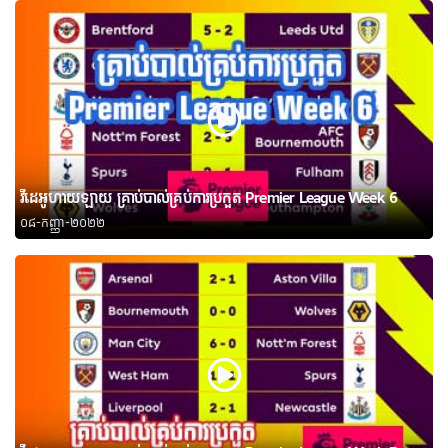
វីដេអូហាយឡាយ គ្រាប់បាល់គ្រប់ការប្រកួត Premier League Week 6
០៨-កញ្ញា-២០២២