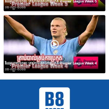
វីដេអូហាយឡាយ គ្រាប់បាល់គ្រប់ការប្រកួត Premier League Week 5
០២-កញ្ញា-២០២២
វីដេអូហាយឡាយ គ្រាប់បាល់គ្រប់ការប្រកួត Premier League Week 4
០២-កញ្ញា-២០២២