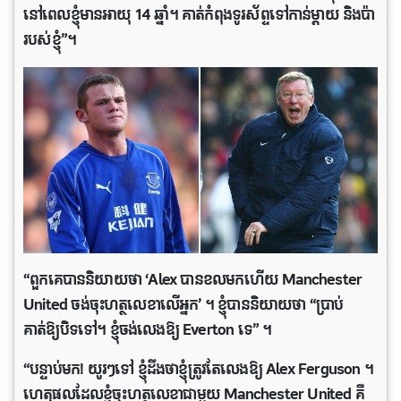
នៅពេលខ្ញុំមានអាយុ 14 ឆ្នាំ។ គាត់កំពុងទូរស័ព្ទទៅកាន់ម្តាយ និងប៉ា
របស់ខ្ញុំ”។
“ពួកគេបាននិយាយថា ‘Alex បាន​ខល​មក​ហើយ Manchester
United ចង់ចុះហត្ថលេខាលើអ្នក’ ។ ខ្ញុំបាននិយាយថា “ប្រាប់
គាត់ឱ្យបិទទៅ។ ខ្ញុំចង់លេងឱ្យ Everton ទេ” ។
“បន្ទាប់មក! យូរៗទៅ ខ្ញុំដឹងថាខ្ញុំត្រូវតែលេងឱ្យ Alex Ferguson ។
ហេតុផលដែលខ្ញុំចុះហត្ថលេខាជាមួយ Manchester United គឺ