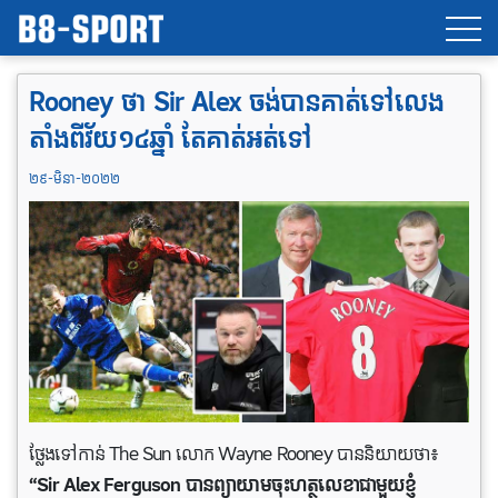
Rooney ថា Sir Alex ចង់​បាន​គាត់​ទៅ​លេង​
តាំងពី​វ័យ១៤​ឆ្នាំ តែ​គាត់​អត់​ទៅ
២៩-មិនា-២០២២
ថ្លែងទៅកាន់ The Sun លោក Wayne Rooney បាននិយាយថា៖
“Sir Alex Ferguson បានព្យាយាមចុះហត្ថលេខាជាមួយខ្ញុំ