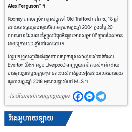
Alex Ferguson” ។
Rooney បានបញ្ចប់ការផ្លាស់ប្តូរទៅ Old Trafford នៅអាយុ 18 ឆ្នាំ
ដោយបានចូលរួមជាមួយបិសាចក្រហមក្នុងឆ្នាំ 2004 ក្នុងតម្លៃ 20
លានផោន ដែលជាតម្លៃខ្ពស់បំផុតមិនធ្លាប់មានសម្រាប់កីឡាករដែលមាន
អាយុក្រោម 20 ឆ្នាំនៅពេលនោះ។
ខ្សែប្រយុទ្ធសញ្ជាតិអង់គ្លេសបានរក្សាការស្រលាញ់របស់គាត់ចំពោះ
Everton (និងការស្អប់ Liverpool) ពេញមួយអាជីពរបស់គាត់ ដោយ
បានចូលរួមជាមួយក្រុមកុមារភាពរបស់គាត់ម្តងទៀតដោយ​លេង​បានមួយ
រដូវកាលក្នុងឆ្នាំ 2018 មុនពេលផ្លាស់ទៅ MLS ៕
-ចែករំលែកទៅកាន់បណ្តាញសង្គម៖
វីដេអូហាយឡាយ