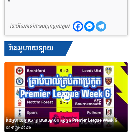
-ចែករំលែកទៅកាន់បណ្តាញសង្គម៖
វីដេអូហាយឡាយ
វីដេអូហាយឡាយ គ្រាប់បាល់គ្រប់ការប្រកួត Premier League Week 6
០៨-កញ្ញា-២០២២