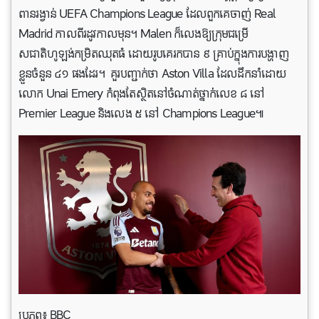
ពានរង្វាន់ UEFA Champions League ដែលពួកគេចាញ់ Real
Madrid កាលពីរដូវកាលមុន។ Malen ក៏លេងឱ្យក្រុមជម្រើ
សជាតិហូឡង់កម្រិតឈុតធំ ដោយរូបគេរកបាន ៩ គ្រាប់ក្នុងការបង្ហាញ
ខ្លួនចំនួន ៤១ ផងដែរ។ គួរបញ្ជាក់ថា Aston Villa ដែលដឹកនាំដោយ
លោក Unai Emery កំពុងតែស្ថិតនៅចំណាត់ថ្នាក់់លេខ ៨ នៅ
Premier League និងលេង ៥ នៅ Champions League៕
ប្រភព៖ BBC