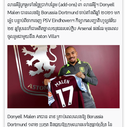
លានអឺរ៉ូបូករួមទាំងថ្លៃប្រាក់បន្ថែម (add-ons) ៣ លានអឺរ៉ូ។ Donyell
Malen បានលេងឱ្យ Borussia Dortmund ចាប់តាំងពីឆ្នាំ ២០២១ មក
ម្ល៉េះ បន្ទាប់ពីចាកចេញ PSV Eindhoven។ កីទ្បាករសញ្ជាតិហូឡង់វ័យ
២៥ ឆ្នាំរូបនេះក៏ជាអតីតថ្នាលយុវជនរបស់ក្លិប Arsenal ផងដែរ មុនពេល
ចូលរួមជាមួយនឹង Aston Villa។
Donyell Malen រកបាន ៣៩ គ្រាប់ពេលលេងឱ្យ Borussia
Dortmund ១៣២ ប្រកួត និងជួយឱ្យក្រុមឈានទៅវគ្គផ្តាច់ព្រ័ត្រ នៃ