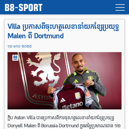
Villa ប្រកាសពីចុះហត្ថលេខានាំយកខ្សែប្រយុទ្ធ
Malen ពី Dortmund
១៥-មករា-២០២៥
ក្លិប Aston Villa បានប្រកាសពីការចុះហត្ថលេខានាំយកខ្សែប្រយុទ្ធ
Donyell Malen ពី Borussia Dortmund ក្នុងតម្លៃប្រមាណជាង ១២