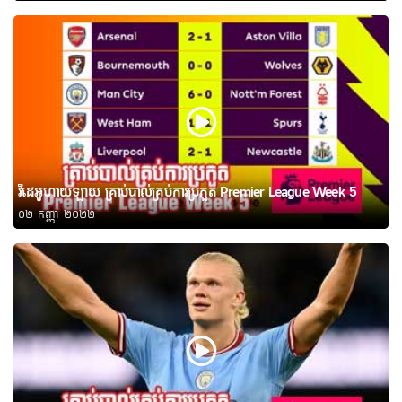
វីដេអូហាយឡាយ គ្រាប់បាល់គ្រប់ការប្រកួត Premier League Week 5
០២-កញ្ញា-២០២២