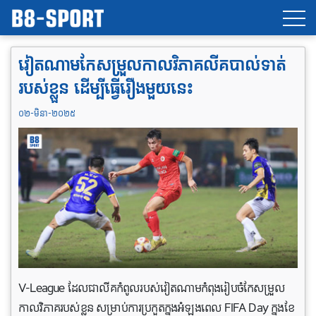
វៀតណាមកែសម្រួលកាលវិភាគលីគបាល់ទាត់
របស់ខ្លួន ដើម្បីធ្វើ​រឿងមួយនេះ
០២-មិនា-២០២៥
V-League ដែលជាលីគកំពូលរបស់វៀតណាមកំពុងរៀបចំកែសម្រួល
កាលវិភាគរបស់ខ្លួន សម្រាប់ការប្រកួតក្នុងអំឡុងពេល FIFA Day ក្នុងខែ