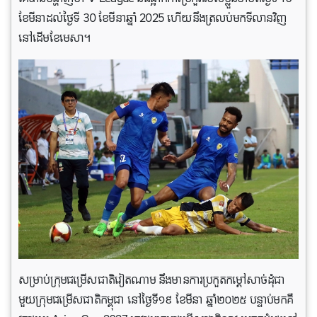
ខែមីនាដល់ថ្ងៃទី 30 ខែមីនាឆ្នាំ 2025 ហើយនឹងត្រលប់មកទីលានវិញ
នៅដើមខែមេសា។
សម្រាប់ក្រុមជម្រើសជាតិវៀតណាម នឹងមានការប្រកួតកម្ដៅសាច់ដុំជា
មួយក្រុមជម្រើសជាតិកម្ពុជា នៅថ្ងៃទី១៩ ខែមីនា ឆ្នាំ២០២៥ បន្ទាប់មកគឺ