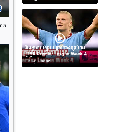
ចាក
វីដេអូហាយឡាយ គ្រាប់បាល់គ្រប់ការ
ប្រកួត Premier League Week 4
០២-កញ្ញា-២០២២