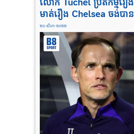
លោក Tuchel ប្រតិកម្មរឿងរ
មាត់​រឿង Chelsea ចង់​បា
២០-សីហា-២០២២