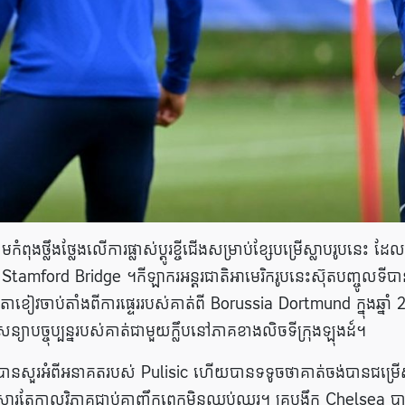
លឹងថ្លែងលើការផ្លាស់ប្តូរខ្ចីជើងសម្រាប់ខ្សែបម្រើស្លាបរូបនេះ ដែ
Stamford Bridge ។កីឡាករអន្តរជាតិអាមេរិករូបនេះស៊ុតបញ្ចូលទីប
ុមតោខៀវចាប់តាំងពីការផ្ទេររបស់គាត់ពី Borussia Dortmund ក្នុងឆ្នាំ
យាបច្ចុប្បន្នរបស់គាត់ជាមួយក្លឹបនៅភាគខាងលិចទីក្រុងឡុងដ៍។
ត្រូវបានសួរអំពីអនាគតរបស់ Pulisic ហើយបានទទូចថាគាត់ចង់បានជម្រ
សារតែកាលវិភាគជាប់គ្នាញឹកពេកមិនឈប់ឈរ។ គ្រូបង្វឹក Chelsea ប