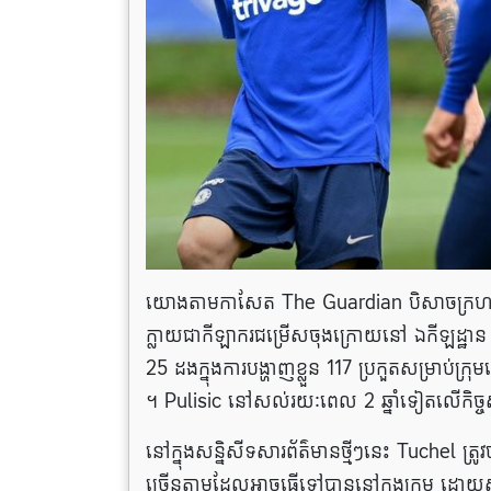
យោងតាមកាសែត The Guardian បិសាចក្រហមកំពុងថ្
ក្លាយជាកីឡាករ​ជម្រើសចុងក្រោយនៅ ឯកីឡដ្ឋាន 
25 ដងក្នុងការបង្ហាញខ្លួន 117 ប្រកួតសម្រាប់ក្រ
។ Pulisic នៅសល់រយៈពេល 2 ឆ្នាំទៀតលើកិច្ចសន្
នៅក្នុងសន្និសីទសារព័ត៌មានថ្មីៗនេះ Tuchel 
ច្រើនតាមដែលអាចធ្វើទៅបាននៅក្នុងក្រុម ដោយ