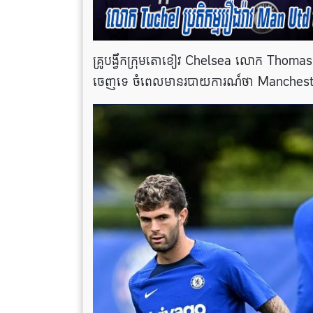
គ្រូបង្វឹកក្រុមតោខៀវ Chelsea លោក Thomas 
ចេញទេ ចំពេលមានរបាយការណ៍ថា Mancheste