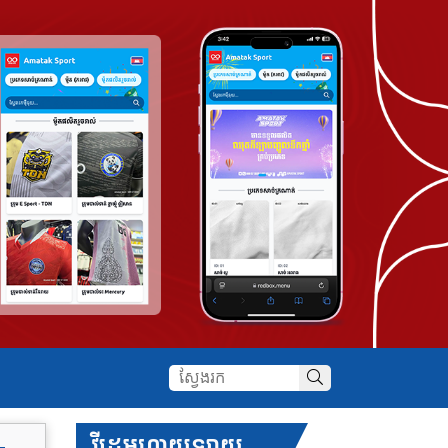
វីដេអូហាយឡាយ