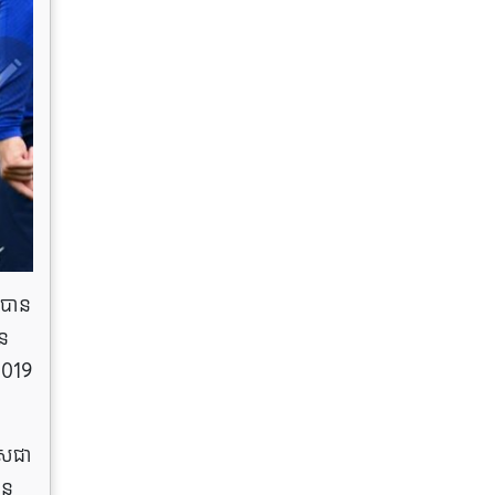
លបាន
ាន
 2019
ើសជា
ាន