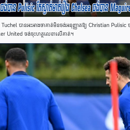
Tuchel បានអះអាងថាគាត់មិនចង់អនុញ្ញាតឱ្យ Christian Pulisic 
r United ចង់ចុះហត្ថលេខាលើគាត់។