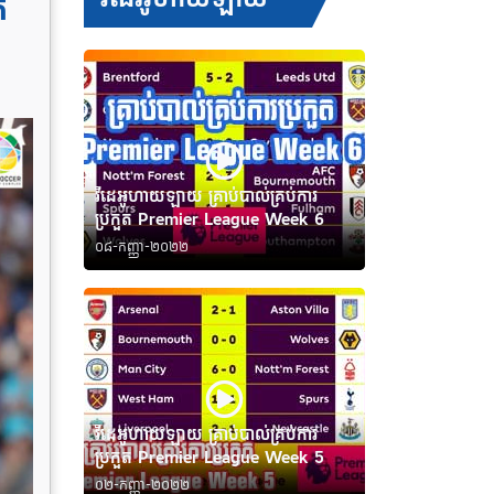
់
វីដេអូហាយឡាយ គ្រាប់បាល់គ្រប់ការ
ប្រកួត Premier League Week 6
០៨-កញ្ញា-២០២២
វីដេអូហាយឡាយ គ្រាប់បាល់គ្រប់ការ
ប្រកួត Premier League Week 5
០២-កញ្ញា-២០២២