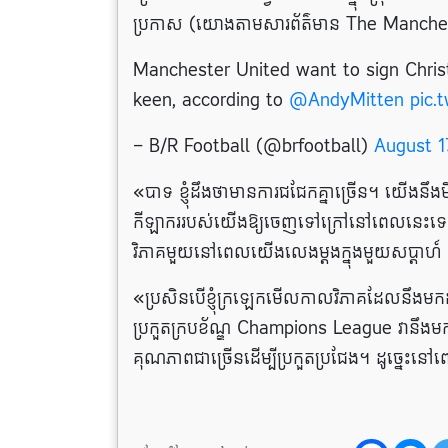
ប្រកាស (យោងតាមសារព័ត៌មាន The Manche
Manchester United want to sign Chris
keen, according to
@AndyMitten
pic.
— B/R Football (@brfootball)
August 1
«បាទ ខ្ញុំដឹងថាមានការជជែកគ្នាច្រើន។ យើងនឹ
កីឡាកររបស់យើងឱ្យចេញទៅក្រៅនៅពេលនេះទេ។ យើ
វិភាគមួយនៅពេលយើងលេងម្តងក្នុងមួយសប្តាហ៍
«ប្រសិនបើខ្ញុំក្រឡេកមើលកាលវិភាគដែលនឹងមកដ
ប្រកួតក្របខ័ណ្ឌ Champions League វានឹងម
គុណភាពជាច្រើនដើម្បីប្រកួតប្រជែង។ ដូច្នេះ​នៅ​