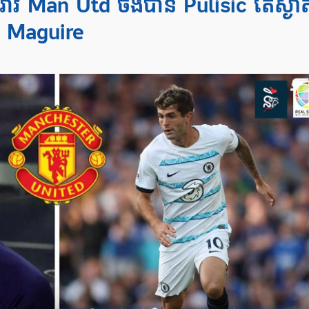
៉ាវ Man Utd ចង់​បាន Pulisic តែស្ងាត
ន Maguire