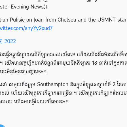
ster Evening News)៖
tian Pulisic on loan from Chelsea and the USMNT star 
twitter.com/snyYy2xud7
7, 2022
ងមិនធ្វើអត្ថាធិប្បាយលើកីឡាកររបស់យើងទេ ហើយយើងនឹងមិនលើកទឹកចិ
ងមានវគ្គហ្វឹកហាត់ចំនួនពីរជាមួយនឹងកីឡាករ 18 នាក់នៅក្នុងកា
 នេះមិនមែនជាបញ្ហាទេ»។
ល់ ជាមួយនឹងក្រុម Southampton និងក្នុងអំឡុងសប្តាហ៍ទី 2 នៃកា
កដល់ ហើយយើងត្រូវការកីឡាករជាច្រើន ។ យើងត្រូវការកីឡាករដែលម
ពេល​នេះ យើង​មាន​អ្វី​ដែល​យើង​មាន»។