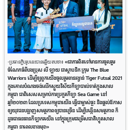
-ប្រធានក្លិបរូបនេះបានឆ្លើយតបថា៖
«ជាការពិតទៅមានការចូលរួម
ចំណែកធំពីបងប្រុស លី ឡាយ ជាស្ថាបនិក ក្រុម The Blue
Warriors ដើម្បីឲ្យពួកយើងចូលរួមពានរង្វាន់ Tiger Futsal 2021
ក្នុងគោលបំណងចង់លើកស្ទួយវិស័យកីឡាបាល់ទាត់ក្នុងសាល
កម្ពុជា ជាពិសេសសម្រាប់ការប្រកួតកីឡា Sea Game នៅ
ឆ្នាំ២០២៣ ដែលប្រទេសកម្ពុជាយើង ធ្វើជាម្ចាស់ផ្ទះ និងផ្តល់ឳកាស
ឲ្យយុវជនបង្ហាញសមត្ថភាពឲ្យបានច្រើន ដើម្បីបង្កើនសមត្ថភាព ក៏
ដូចជាធនធានកីឡាករយើង នៅក្នុងក្រុមជម្រើសជាតិហ្វូតសាល
កម្ពុជា នាពេលខាងមុខ»