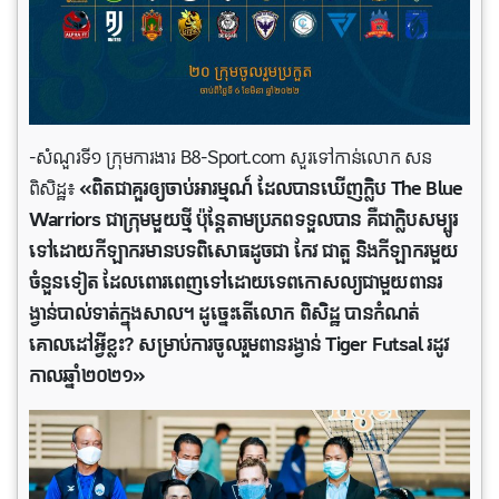
-សំណួរទី១ ក្រុមការងារ B8-Sport.com សួរទៅកាន់លោក សន
ពិសិដ្ឋ៖
«ពិតជាគួរឲ្យចាប់អារម្មណ៍ ដែលបានឃើញក្លិប The Blue
Warriors ជាក្រុមមួយថ្មី ប៉ុន្តែតាមប្រភពទទួលបាន គឺជាក្លិបសម្បូរ
ទៅដោយកីឡាករមានបទពិសោធដូចជា កែវ ជាតួ និងកីឡាករមួយ
ចំនួនទៀត ដែលពោរពេញទៅដោយទេពកោសល្យជាមួយពានរ
ង្វាន់បាល់ទាត់ក្នុងសាល។ ដូច្នេះតើលោក ពិសិដ្ឋ បានកំណត់
គោលដៅអ្វីខ្លះ? សម្រាប់ការចូលរួមពានរង្វាន់ Tiger Futsal រដូវ
កាលឆ្នាំ២០២១»