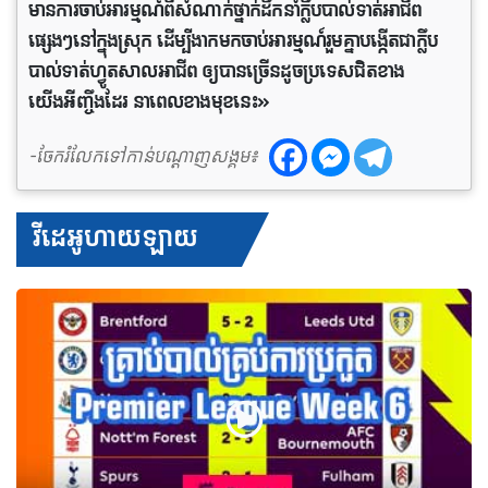
មានការចាប់អារម្មណ៍ពីសំណាក់ថ្នាក់ដឹកនាំក្លឹបបាល់ទាត់អាជីព
ផ្សេងៗនៅក្នុងស្រុក ដើម្បីងាកមកចាប់អារម្មណ៍រួមគ្នាបង្កើតជាក្លឹប
បាល់ទាត់ហ្វូតសាលអាជីព ឲ្យបានច្រើនដូចប្រទេសជិតខាង
យើងអីញ្ចឹងដែរ នាពេលខាងមុខនេះ»
-ចែករំលែកទៅកាន់បណ្តាញសង្គម៖
វីដេអូហាយឡាយ