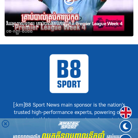
វីដេអូហាយឡាយ គ្រាប់បាល់គ្រប់ការប្រកួត Premier League Week 4
០២-កញ្ញា-២០២២
[:km]B8 Sport News main sponsor is the nation’s
Englis
trusted high-performance experts, powering our
greatest athletes, teams, sports and events to
achieve positive success.[:]