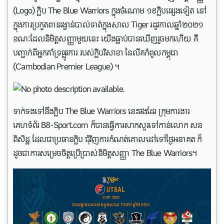
(Logo) ក្លិប The Blue Warriors ក្នុងចំណោម ១៩ក្លិបផ្សេងទៀត នៅ
ក្នុងការប្រកួតពានរង្វាន់បាល់ទាត់ក្នុងសាល Tiger រដូវកាលឆ្នាំ២០២១
ខណៈដែលនិមិត្តសញ្ញាមួយនេះ យើងធ្លាប់បានឃើញរួចមកហើយ គឺ
បញ្ជាក់ពីអ្នកគាំទ្រផ្លូវការ របស់ក្លិបវិសាខា នៃលីគកំពូលកម្ពុជា
(Cambodian Premier League) ។
ទាក់ទងទៅនឹងក្លិប The Blue Warriors នេះផងដែរ ក្រុមការងារ
គេហទំព័រ B8-Sport.com ក៏បានធ្វើការសាកសួរទៅកាន់លោក សន
ពិសិដ្ឋ ដែលជាប្រធានក្លិប ជុំវិញការកំណត់គោលដៅទៅថ្ងៃអនាគត ក៏
ដូចជាការសម្រេចចិត្តប្រើប្រាស់និមិត្តសញ្ញា The Blue Warriors។