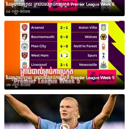
វីដេអូហាយឡាយ គ្រាប់បាល់គ្រប់ការប្រកួត Premier League Week 6
០៨-កញ្ញា-២០២២
វីដេអូហាយឡាយ គ្រាប់បាល់គ្រប់ការប្រកួត Premier League Week 5
០២-កញ្ញា-២០២២