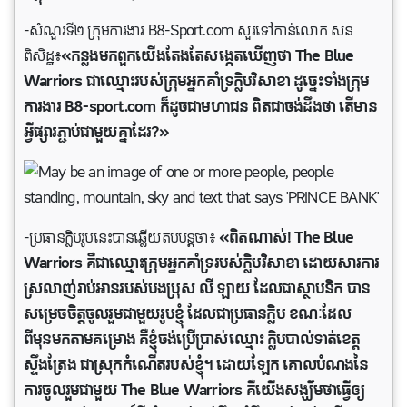
-សំណួរទី២ ក្រុមការងារ B8-Sport.com សួរទៅកាន់លោក សន
ពិសិដ្ឋ៖
«កន្លងមកពួកយើងតែងតែសង្កេតឃើញថា The Blue
Warriors ជាឈ្មោះរបស់ក្រុមអ្នកគាំទ្រក្លិបវិសាខា ដូច្នេះទាំងក្រុម
ការងារ B8-sport.com ក៏ដូចជាមហាជន ពិតជាចង់ដឹងថា តើមាន
អ្វីផ្សារភ្ជាប់ជាមួយគ្នាដែរ?»
-ប្រធានក្លិបរូបនេះបានឆ្លើយតបបន្តថា៖
«ពិតណាស់! The Blue
Warriors គឺជាឈ្មោះក្រុមអ្នកគាំទ្ររបស់ក្លិបវិសាខា ដោយសារការ
ស្រលាញ់រាប់អានរបស់បងប្រុស លី ឡាយ ដែលជាស្ថាបនិក បាន
សម្រេចចិត្តចូលរួមជាមួយរូបខ្ញុំ ដែលជាប្រធានក្លិប ខណៈដែល
ពីមុនមកតាមគម្រោង គឺខ្ញុំចង់ប្រើប្រាស់ឈ្មោះ ក្លិបបាល់ទាត់ខេត្ត
ស្ទឹងត្រែង ជាស្រុកកំណើតរបស់ខ្ញុំ។ ដោយឡែក គោលបំណងនៃ
ការចូលរួមជាមួយ The Blue Warriors គឺយើងសង្ឃឹមថាធ្វើឲ្យ