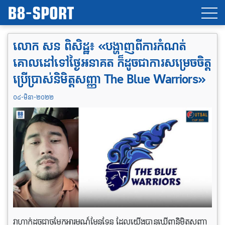
លោក សន ពិសិដ្ឋ៖ «បង្ហាញពីការកំណត់
គោលដៅទៅថ្ងៃអនាគត ក៏ដូចជាការសម្រេចចិត្ត
ប្រើប្រាស់និមិត្តសញ្ញា The Blue Warriors»
០៤-មិនា-២០២២
វាហាក់ដូចជាចម្លែកអារម្មណ៍មែនទែន ដែលយើងបានឃើញនិមិត្តសញ្ញា