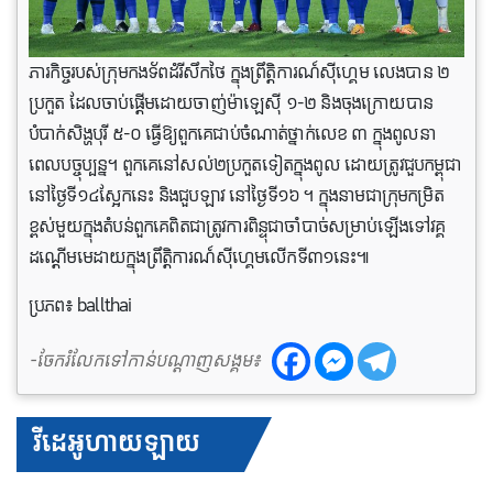
ភារកិច្ចរបស់ក្រុមកងទ័ពដំរីសឹកថៃ ក្នុងព្រឹត្តិការណ៍ស៊ីហ្គេម លេងបាន ២
ប្រកួត ដែលចាប់ផ្តើមដោយចាញ់ម៉ាឡេស៊ី ១-២ និងចុងក្រោយបាន
បំបាក់សិង្ហបុរី ៥-០ ធ្វើឱ្យពួកគេជាប់ចំណាត់ថ្នាក់លេខ ៣ ក្នុងពូលនា
ពេលបច្ចុប្បន្ន។ ពួកគេនៅសល់២ប្រកួតទៀតក្នុងពូល ដោយត្រូវជួបកម្ពុជា
នៅថ្ងៃទី១៤ស្អែកនេះ និងជួបឡាវ នៅថ្ងៃទី១៦ ។ ក្នុងនាមជាក្រុមកម្រិត
ខ្ពស់មួយក្នុងតំបន់ពួកគេពិតជាត្រូវការពិន្ទុជាចាំបាច់សម្រាប់ឡើងទៅវគ្គ
ដណ្ដើមមេដាយក្នុងព្រឹត្តិការណ៍ស៊ីហ្គេមលើកទី៣១នេះ៕
ប្រភព៖ ballthai
-ចែករំលែកទៅកាន់បណ្តាញសង្គម៖
វីដេអូហាយឡាយ