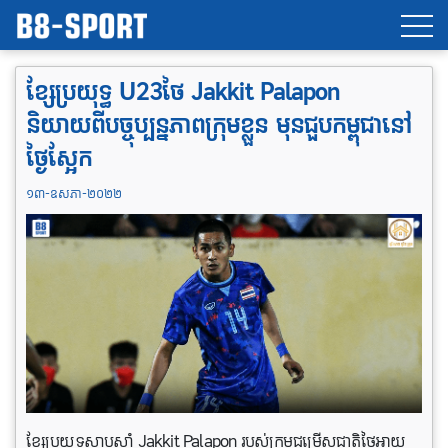
ខ្សែប្រយុទ្ធ U23ថៃ Jakkit Palapon
និយាយពីបច្ចុប្បន្នភាពក្រុមខ្លួន មុនជួបកម្ពុជានៅ
ថ្ងៃស្អែក
១៣-ឧសភា-២០២២
ខ្សែប្រយុទ្ធស្លាបស្តាំ Jakkit Palapon របស់ក្រុមជម្រើសជាតិថៃអាយុ