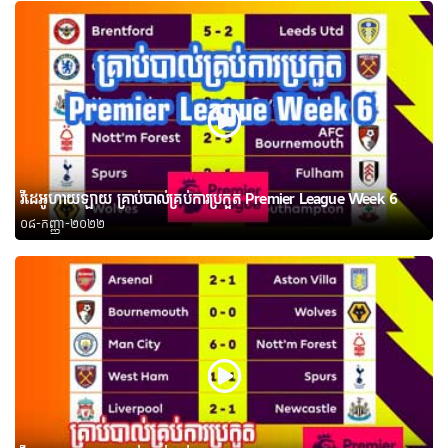
វីដេអូហាយឡាយ គ្រាប់បាល់គ្រប់ការប្រកួត Premier League Week 6
០៨-កញ្ញា-២០២២