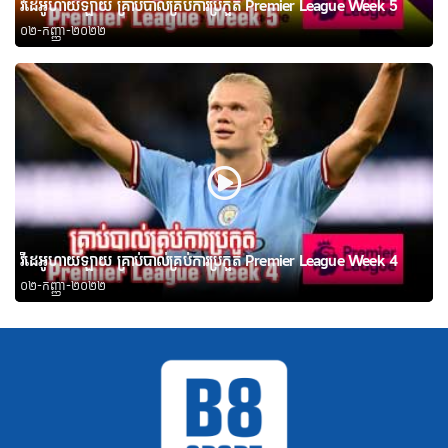
វីដេអូហាយឡាយ គ្រាប់បាល់គ្រប់ការប្រកួត Premier League Week 5
០២-កញ្ញា-២០២២
វីដេអូហាយឡាយ គ្រាប់បាល់គ្រប់ការប្រកួត Premier League Week 4
០២-កញ្ញា-២០២២