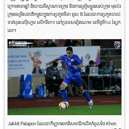
ក្រោម២៣ឆ្នាំ និយាយពីស្ថានភាពក្រុម និងការត្រៀមខ្លួនរបស់ក្រុម មុនប៉ះ
ក្រុមជម្រើសជាតិកម្ពុជាក្នុងការប្រកួតទី៣ ពូល B ដែលជាការប្រកួតបាល់
ទាត់បុរសស៊ីហ្គេម លើកទី៣១ នៅប្រទេសវៀតណាម នៅថ្ងៃទី១៤ ស្អែក
នេះ។
Jakkit Palapon ដែលជាកីឡាករមកពីសមាជិកលីគកំពូលថៃ Khon