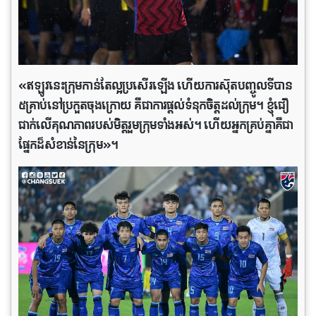
«ឥឡូវនេះក្រុមកាន់តែល្អប្រសើរឡើង ហើយការស៊ុតបញ្ចូលទីបាន
៥គ្រាប់នៅប្រកួតចុងក្រោយ គឺជាការផ្តល់ទំនុកចិត្តដល់ក្រុម។ ខ្ញុំជឿ
ជាក់លើគុណភាពរបស់មិត្តរួមក្រុមទាំងអស់។ ហើយអ្នកគ្រប់គ្នាគឺជា
ផ្នែកដ៏សំខាន់នៃក្រុម»។