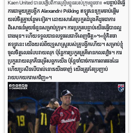
Kaen United បានបង្ហើបពីការត្រៀមខ្លួនរបស់ក្រុមខ្លួនថា៖
«បន្ទាប់ពីធ្វើ
ការជាមួយគ្រូបង្វឹក Alexandré Pölking ឥឡូវនេះក្រុមចាប់ផ្ដើម
យល់ចិត្តគ្នាបន្ថែមទៀត។ ដោយសារតែប្រកួតដំបូងគឺដូចជាការ
ពិសោធន៍មួយចំនួនសម្រាប់ក្រុម។ ការប្រកួតបន្ទាប់យើងធ្វើបានល្អ
ជាងមុន។ ហើយទទួលបានលទ្ធផលជាទីពេញចិត្ត»។«ខ្ញុំគិតថា
ឥឡូវនេះ យើងយល់ពីយុទ្ធសាស្រ្តរបស់គ្រូបង្វឹកហើយ។ សម្រាប់ខ្ញុំ
ចូលចិត្តលេងបែបវាយលុក ប៉ុន្តែការប្រកួតគ្រូគឺមានកលល្បិច។ ការ
ប្រកួតវាយលុកគឺជម្រើសពួកយើង ប៉ុន្តែចាំបាច់ការការពារផងដែរ
ហើយប្រសិនបើបាល់នោះយើងចាញ់ យើងត្រូវតែប្រញាប់
វាយបកយកវាមកវិញ»។