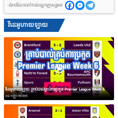
-ចែករំលែកទៅកាន់បណ្តាញសង្គម៖
វីដេអូហាយឡាយ
វីដេអូហាយឡាយ គ្រាប់បាល់គ្រប់ការប្រកួត Premier League Week 6
០៨-កញ្ញា-២០២២