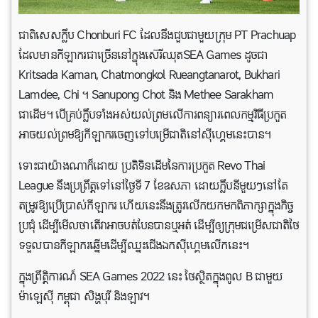
ជាពិសេសក្លឹប Chonburi FC ដែលនឹងជួបជាមួយក្រុម PT Prachuap
ដែលមានកីឡាករជាច្រើននៅក្នុងស៊េរីឈុតSEA Games ដូចជា
Kritsada Kaman, Chatmongkol Rueangtanarot, Bukhari
Lamdee, Chi ។ Sanupong Chot និង Methee Sarakham
ជាដើម។ បើគ្រប់ក្លឹបទាំងអស់យល់ព្រមលើការពន្យារពេលកម្មវិធីប្រកួត
អាចយល់ព្រមឱ្យកីឡាករចេញទៅបម្រើជាតិនៅស៊ីហ្គេមនេះបាន។
ទោះជាយ៉ាងណាក៏ដោយ ប្រតិទិនដើមនៃ​ការ​ប្រកួត Revo Thai
League នឹងប្រព្រឹត្តទៅនៅថ្ងៃទី 7 ខែឧសភា ដោយក្លឹបនីមួយៗនៅតែ
តម្រូវឱ្យប្រើប្រាស់កីឡាករ ហើយ​នេះ​នឹង​ត្រូវ​លើក​យក​មក​ពិភាក្សា​ក្នុង​កិច្ច
ប្រជុំ​ ដើម្បី​មើល​ថា​តើ​វា​អាច​បត់បែន​បាន​ឬ​អត់ ដើម្បី​ឲ្យ​ក្រុម​ជម្រើសជាតិ​ថៃ​
ទទួលបាន​កីឡាករ​ឆ្នើម​ដើម្បី​ឈ្នះ​ជើងឯក​ស៊ី​ហ្គេម​លើក​នេះ​។
ក្នុង​ព្រឹត្តិការណ៍ SEA Games 2022 នេះ ថៃ​ស្ថិត​ក្នុងពូល B ជាមួយ
ម៉ាឡេស៊ី កម្ពុជា សិង្ហបុរី និង​ឡាវ។