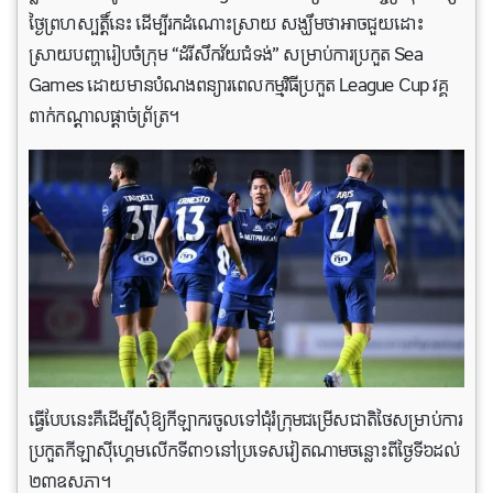
ថ្ងៃព្រហស្បត្តិ៍នេះ ដើម្បីរកដំណោះស្រាយ សង្ឃឹមថាអាចជួយដោះ
ស្រាយបញ្ហារៀបចំក្រុម “ដំរីសឹកវ័យជំទង់” សម្រាប់ការប្រកួត Sea
Games ដោយមានបំណងពន្យារពេលកម្មវិធីប្រកួត League Cup វគ្គ
ពាក់កណ្ដាលផ្ដាច់ព្រ័ត្រ។
ធ្វើ​បែប​នេះគឺ​ដើម្បីសុំឱ្យកីឡាករចូល​ទៅ​ជុំរំក្រុម​ជម្រើស​ជាតិ​ថៃ​សម្រាប់​ការ​
ប្រកួត​កីឡា​ស៊ីហ្គេម​លើក​ទី​៣១​នៅ​ប្រទេស​វៀតណាម​ចន្លោះ​ពី​ថ្ងៃ​ទី​៦​ដល់​
២៣​ឧសភា​។