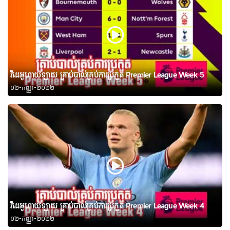
វីដេអូហាយឡាយ គ្រាប់បាល់គ្រប់ការប្រកួត Premier League Week 5
០២-កញ្ញា-២០២២
វីដេអូហាយឡាយ គ្រាប់បាល់គ្រប់ការប្រកួត Premier League Week 4
០២-កញ្ញា-២០២២