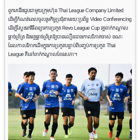
ពួក​គេ​នឹង​ជួបជាមួយក្រុមហ៊ុន Thai League Company Limited
ដើម្បីកំណត់ពេលចូលរួមកិច្ចប្រជុំតាមរយៈប្រព័ន្ធ Video Conferencing
ដើម្បី​ស្វែង​រក​វិធី​ពន្យារ​ការ​ប្រកួត​ Revo League Cup វគ្គ​ពាក់​កណ្តាល​
ផ្តាច់​ព្រ័ត្រ និង​វគ្គ​ផ្តាច់​ព្រ័ត្រ​ឱ្យ​បាន​លឿន​ជាង​កាល​វិភាគចាស់ ខណៈ
ដែល​​កាល​វិភាគ​ដើម​ក្នុង​ការ​ប្រកួត​បន្ទាប់​ពី​បញ្ចប់​ការ​ប្រកួត Thai
League គឺនៅ​ពាក់​កណ្តាល​ខែ​ឧសភា។