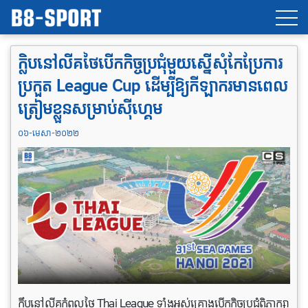
ក្លិប​នៅ​លីគ​ថៃបើកកិច្ចប្រជុំមួយស្នើសុំកែប្រែការ​
ប្រកួត League Cup ដើម្បីឱ្យកីឡាករមាន​ពេល​
ត្រៀមខ្លួនសម្រាប់​ស៊ីហ្គេម
០៦-មេសា-២០២២
ក្លឹបនៅ​លីគកំពូល​ថៃ Thai League ទាំង​អស់​គ្រោងបើកកិច្ចប្រជុំពិភាក្សា