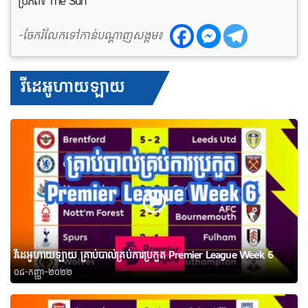
ប្រភព៖ The Sun
-ចែករំលែកទៅកាន់បណ្តាញសង្គម៖
វីដេអូហាយឡាយ
វីដេអូហាយឡាយ គ្រាប់បាល់គ្រប់ការប្រកួត Premier League Week 6
០៨-កញ្ញា-២០២២