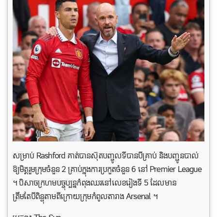
សម្រាប់ Rashford គាត់បានស៊ុតបញ្ចូលទីបានបីគ្រាប់ និងបញ្ជូនបាល់
ឱ្យមិត្តរួមក្រុមចំនួន 2 គ្រាប់ក្នុងការប្រកួតចំនួន 6 នៅ Premier League
។ បិសាចក្រហមបច្ចុប្បន្នកំពុងឈរនៅលេខរៀងទី 5 ដែលមាន
ត្រឹមតែបីពិន្ទុតាមពីក្រោយក្រុមកំពូលតារាង Arsenal ។