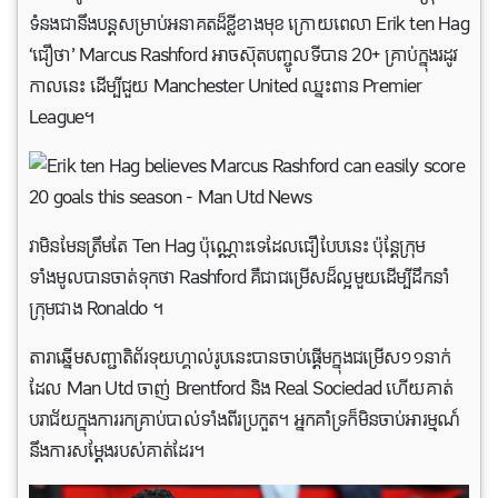
ទំនងជានឹងបន្តសម្រាប់អនាគតដ៏ខ្លីខាងមុខ ក្រោយ​ពេលា Erik ten Hag
‘ជឿថា’ Marcus Rashford អាចស៊ុតបញ្ចូលទីបាន 20+ គ្រាប់ក្នុងរដូវ
កាលនេះ ដើម្បីជួយ Manchester United ឈ្នះពាន Premier
League។
វាមិនមែនត្រឹមតែ Ten Hag ប៉ុណ្ណោះទេដែលជឿបែបនេះ ប៉ុន្តែក្រុម
ទាំងមូលបានចាត់ទុកថា Rashford គឺជាជម្រើសដ៏ល្អមួយដើម្បីដឹកនាំ
ក្រុមជាង Ronaldo ។
តារាឆ្នើមសញ្ជាតិព័រទុយហ្គាល់រូបនេះបានចាប់ផ្តើមក្នុងជម្រើស១១នាក់
ដែល Man Utd ចាញ់ Brentford និង Real Sociedad ហើយគាត់
បរាជ័យក្នុងការរកគ្រាប់បាល់ទាំងពីរប្រកួត។ អ្នកគាំទ្រក៏មិនចាប់អារម្មណ៍
នឹងការសម្តែងរបស់គាត់ដែរ។