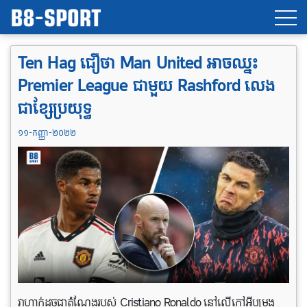
Ten Hag ជឿថា Man United អាចឈ្នះ
Premier League ជាមួយ Rashford លេង
ជាខ្សែប្រយុទ្ធ
១១-កញ្ញា-២០២២
វាហាក់ដូចជាតំណែងរបស់ Cristiano Ronaldo នៅលើកៅអីបម្រុង