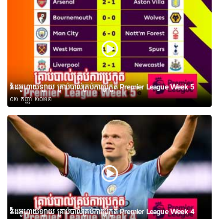
វីដេអូហាយឡាយ គ្រាប់បាល់គ្រប់ការប្រកួត Premier League Week 5
០២-កញ្ញា-២០២២
វីដេអូហាយឡាយ គ្រាប់បាល់គ្រប់ការប្រកួត Premier League Week 4