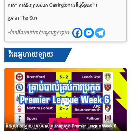
គាត់។ គាត់​នឹង​ត្រលប់​មក Carrington នៅ​ថ្ងៃ​ច័ន្ទនេះ”។
ប្រភព៖ The Sun
-ចែករំលែកទៅកាន់បណ្តាញសង្គម៖
វីដេអូហាយឡាយ
វីដេអូហាយឡាយ គ្រាប់បាល់គ្រប់ការប្រកួត Premier League Week 6