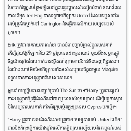
បែកបាក់ផ្ទៃក្នុងបន្ថែមទៀតនៅក្នុងបន្ទប់ផ្លាស់សំលៀកបំពាក់ ខណៈដែល
កាលពីមុន Ten Hag បានទទូចថាកីឡាករ United ដែលរងរបួសទាំង
អស់ត្រូវតែស្នាក់នៅ Carrington និងធ្វើការលើកាយសម្បទារបស់
ពួកគេ។
Erik ត្រូវបានគេរាយការណ៍ថា បានបំពានច្បាប់ផ្ទាល់ខ្លួនរបស់គាត់
ដើម្បីជួយឱ្យកីឡាករវ័យ 29 ឆ្នាំរូបនេះដោះស្រាយជាមួយនឹងសម្ពាធផ្លូវ
ចិត្តយ៉ាងខ្លាំងដែលគាត់បានស្ថិតនៅក្រោមការ​រិះគន់និង​ចេញពីខ្លួនឯង។
តែយ៉ាងណា! មិនមែនកីឡាករទាំងអស់សប្បាយចិត្តជាមួយ Maguire
ទទួលបានការអនុញ្ញាតពិសេសនោះទេ។
អ្នកនាំពាក្យក្លឹបបានបញ្ជាក់ប្រាប់ The Sun ថា ៖“Harry ត្រូវបានផ្តល់
ការអនុញ្ញាតឱ្យធ្វើដំណើរទៅកាន់ប្រទេសព័រទុយហ្គាល់ ដើម្បីបន្តការស្តារ
នីតិសម្បទារបស់គាត់ តាំងពីរ​ក្រុមស្ថិតក្នុងប្រទេស Cyprus មកម្ល៉េះ។
“Harry ត្រូវ​បាន​អម​ដំណើរ​ដោយគ្រូ​កាយសម្បទា​របស់ United ហើយ​
បាន​និង​កំពុង​ធ្វើ​ការ​យ៉ាង​ខ្លាំង​លើ​ការ​ធ្វើឱ្យ​សះស្បើយសតិអារម្មណ៍​របស់​