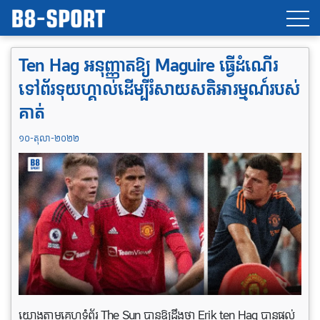
Ten Hag អនុញ្ញាតឱ្យ Maguire ធ្វើដំណើរ
ទៅព័រទុយហ្គាល់ដើម្បីរំសាយសតិអារម្មណ៍របស់
គាត់
១០-តុលា-២០២២
យោងតាមគេហទំព័រ The Sun បានឱ្យដឹងថា Erik ten Hag បានផ្តល់