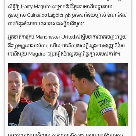
សិទ្ធិឱ្យ Harry Maguire សម្រាកពីរបីថ្ងៃនៅរមណីយដ្ឋានវាយ
កូនហ្គោល Quinta do Lagofor ក្នុងប្រទេសព័រទុយហ្គាល់ ខណៈដែល
គាត់កំពុងចំណាយពេលជាសះស្បើយពីរបួស។
អ្នក​ចាត់​ការក្រុម​ Manchester United សង្ឃឹម​ថា​ការ​ចាកចេញ​ជាមួយ​
នឹង​ក្រុម​គ្រួសារ​របស់​គាត់​ ហើយ​កាយ​វិការ​របស់​ក្លឹប​ក្នុងការ​អនុញ្ញាតិបែប
នេះនឹង​ជួយ​ Maguire ‘ជម្រះ​រឿងមិនល្អចេញពីខួរក្បាល​របស់​គាត់’។
ទោះជាយ៉ាងណាក៏ដោយ ការសម្រេចចិត្តនេះបានបណ្តាលឱ្យមានការ