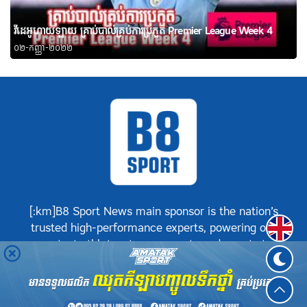
វីដេអូហាយឡាយ គ្រាប់បាល់គ្រប់ការប្រកួត Premier League Week 4
០២-កញ្ញា-២០២២
[:km]B8 Sport News main sponsor is the nation’s
Englis
trusted high-performance experts, powering our
greatest athletes, teams, sports and events to
achieve positive success.[:]
©
B8 Sport News
2026. រក្សាសិទ្ធិគ្រប់យ៉ាង.