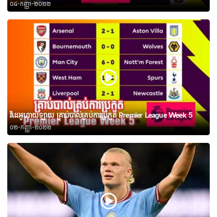
០៨-កញ្ញា-២០២២
វីដេអូហាយឡាយ គ្រាប់បាល់គ្រប់ការប្រកួត Premier League Week 5
០២-កញ្ញា-២០២២