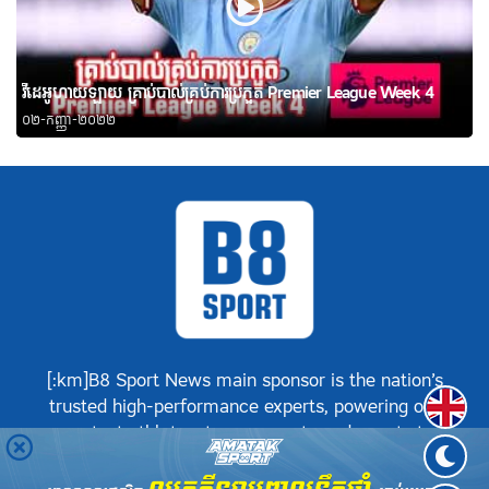
វីដេអូហាយឡាយ គ្រាប់បាល់គ្រប់ការប្រកួត Premier League Week 4
០២-កញ្ញា-២០២២
[:km]B8 Sport News main sponsor is the nation’s
Englis
trusted high-performance experts, powering our
greatest athletes, teams, sports and events to
achieve positive success.[:]