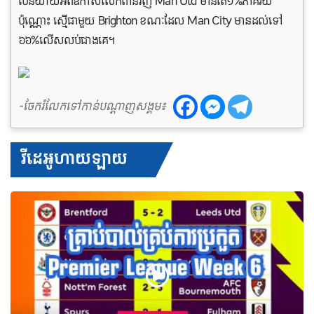
បើនិយាយអំពីឱកាស​លើក​ពានវិញ Man Utd មាន​តែ​១%ភាគរយ
ប៉ុណ្ណោះ ស្មើ​ជាមួយ Brighton ខណៈដែល Man City មាន​ដល់​ទៅ​
៦៦%លើសលប់ជាងគេ។
-ចែករំលែកទៅកាន់បណ្តាញសង្គម៖
វីដេអូហាយឡាយ