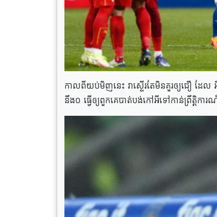
កាលពីយប់មិញនេះ វាស្ទើរតែមិនគួរឲ្យជឿ ដែល 
នឹង០ ធ្វើឲ្យពួកគេបាត់បង់កៅអីទៅកាន់ព្រឹត្តិ