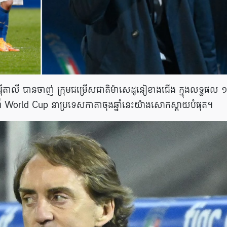
អ៊ីតាលី បានចាញ់ ក្រុមជម្រើសជាតិម៉ាសេដូនៀខាងជើង ក្នុងលទ្ធផល 
ការណ៍ World Cup នាប្រទេសកាតាចុងឆ្នាំនេះយ៉ាងសោកស្តាយបំផុត។