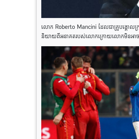
លោក Roberto Mancini ដែលជាគ្រូបង្គោលក្
និយាយពីអនាគតរបស់លោកក្រោយលោកមិនអាចជួយក្