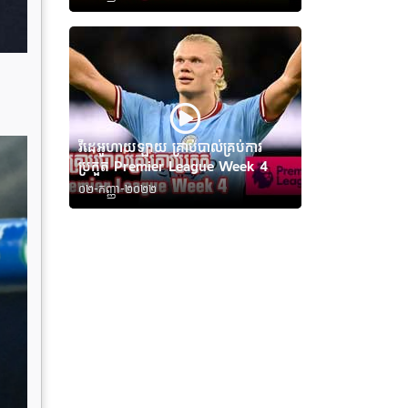
វីដេអូហាយឡាយ គ្រាប់បាល់គ្រប់ការ
ប្រកួត Premier League Week 4
០២-កញ្ញា-២០២២