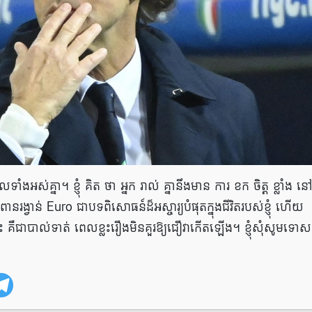
គ្នា។ ខ្ញុំ គិត ថា អ្នក រាល់ គ្នានឹងមាន ការ ខក ចិត្ត ខ្លាំង ន
រង្វាន់ Euro ជាបទពិសោធន៍ដ៏អស្ចារ្យបំផុតក្នុងជីវិតរបស់ខ្ញុំ ហើយ
ះ គឺជាបាល់ទាត់ ពេលខ្លះរឿងមិនគួរឱ្យជឿវាកើតឡើង។ ខ្ញុំសុំសូមទោស