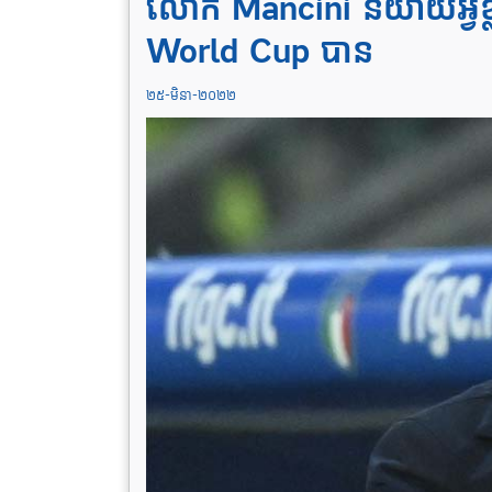
លោក Mancini និយាយអ្វី
World Cup បាន
២៥-មិនា-២០២២