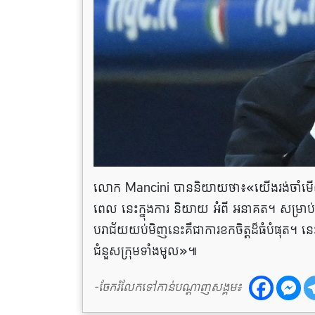
លោក Mancini បាននិយាយថា៖«យើងរង់ចាំមើលទាំងអស់
ពេល នេះក្នុងការ និយាយ អំពី អនាគត។ សម្រាប់ពាន
បរាជ័យយប់មិញនេះគឺជាការខកចិត្តដ៏ធំបំផុត។ នេ
ជំនួសក្រុមទាំងមូល»៕
-ចែករំលែកទៅកាន់បណ្តាញសង្គម៖