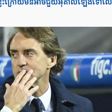
ខ្លះក្រោយមិនអាចជួយអ៊ីតាលីឡើងទៅល