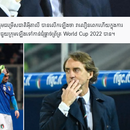
រុមជម្រើសជាតិអ៊ីតាលី បានលើកឡើងថា វាលឿនពេកហើយក្នុងការ
រុមឡើងទៅកាន់ជុំផ្តាច់ព្រ័ត្រ World Cup 2022 បាន។