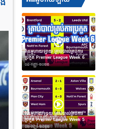
េង
វីដេអូហាយឡាយ គ្រាប់បាល់គ្រប់ការ
ប្រកួត Premier League Week 6
០៨-កញ្ញា-២០២២
វីដេអូហាយឡាយ គ្រាប់បាល់គ្រប់ការ
ប្រកួត Premier League Week 5
០២-កញ្ញា-២០២២