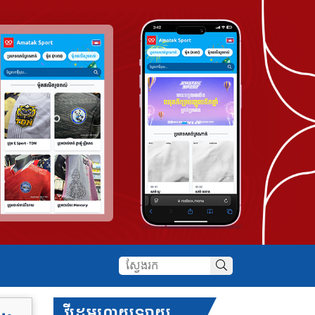
វីដេអូហាយឡាយ