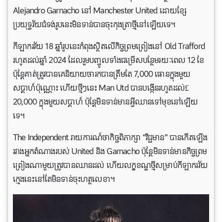
Alejandro Garnacho នៅ Manchester United ដោយខ្សែ
ប្រយុទ្ធវ័យជំទង់រូបនេះមិនទាន់បានចុះកុងត្រាថ្មីនៅឡើយទេ។
កីឡាករវ័យ 18 ឆ្នាំរូបនេះកំពុងស្ថិតលើកិច្ចព្រមព្រៀងនៅ Old Trafford
រហូតដល់ឆ្នាំ 2024 ដែលរួមបញ្ចូលទាំងជម្រើសបន្ថែមរយៈពេល 12 ខែ
ប៉ុន្តែគាត់ត្រូវបានគេនិយាយថារកបានត្រឹមតែ 7,000 ផោនក្នុងមួយ
សប្តាហ៍ប៉ុណ្ណោះ ហើយថ្មីៗនេះ Man Utd បាន​បង្កើនរហូតដល់£
20,000 ក្នុង​មួយសប្ដាហ៍ ប៉ុន្តែ​មិន​ទាន់​មាន​អ្វីឈាន​ទៅមុខនៅឡើយ
ទេ។
The Independent រាយការណ៍ថាកិច្ចពិភាក្សា “វិជ្ជមាន” បានកើតឡើង
រវាងអ្នកតំណាងរបស់ United និង Garnacho ប៉ុន្តែមិនទាន់មានកិច្ចព្រម
ព្រៀងណាមួយត្រូវបានឈានដល់ ហើយលក្ខខណ្ឌថ្មីសម្រាប់កីឡាករវ័យ
ក្មេងនេះនៅតែមិនទាន់ចុះហត្ថលេខា។