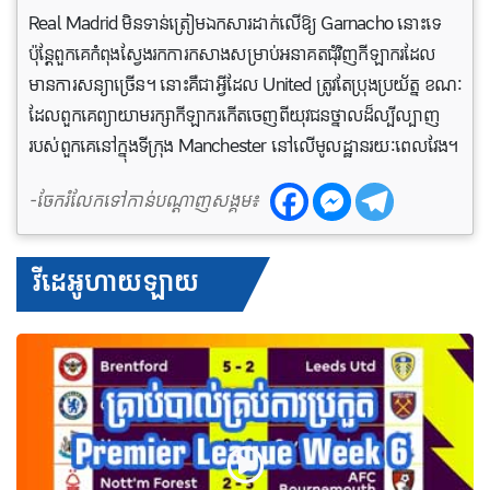
Real Madrid មិនទាន់ត្រៀមឯកសារដាក់​លើ​ឱ្យ Garnacho នោះទេ
ប៉ុន្តែពួកគេកំពុងស្វែងរកការកសាងសម្រាប់អនាគតជុំវិញកីឡាករដែល
មានការសន្យាច្រើន។ នោះគឺជាអ្វីដែល United ត្រូវតែប្រុងប្រយ័ត្ន ខណៈ
ដែលពួកគេព្យាយាមរក្សាកីឡាករ​កើត​ចេញ​ពីយុវជនថ្នាលដ៏ល្បីល្បាញ
របស់ពួកគេនៅក្នុងទីក្រុង Manchester នៅលើមូលដ្ឋានរយៈពេលវែង។
-ចែករំលែកទៅកាន់បណ្តាញសង្គម៖
វីដេអូហាយឡាយ