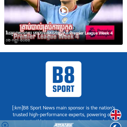
វីដេអូហាយឡាយ គ្រាប់បាល់គ្រប់ការប្រកួត Premier League Week 4
០២-កញ្ញា-២០២២
[:km]B8 Sport News main sponsor is the nation’s
Englis
trusted high-performance experts, powering our
greatest athletes, teams, sports and events to