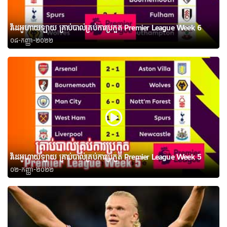
វីដេអូហាយឡាយ គ្រាប់បាល់គ្រប់ការប្រកួត Premier League Week 6
០៨-កញ្ញា-២០២២
វីដេអូហាយឡាយ គ្រាប់បាល់គ្រប់ការប្រកួត Premier League Week 5
០២-កញ្ញា-២០២២