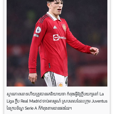
ស្ថានភាពនោះហើយត្រូវបានគេនិយាយថា កំពុងធ្វើឱ្យក្លឹបយក្សនៅ La
Liga ក្លឹប Real Madrid ចាប់អារម្មណ៍ ស្របពេលដែលក្រុម Juventus
នៃក្របខ័ណ្ឌ Serie A ក៏កំពុងតាមដាន​ផង​ដែរ។