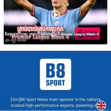
វីដេអូហាយឡាយ គ្រាប់បាល់គ្រប់ការប្រកួត Premier League Week 4
០២-កញ្ញា-២០២២
[:km]B8 Sport News main sponsor is the nation’s
Englis
trusted high-performance experts, powering our