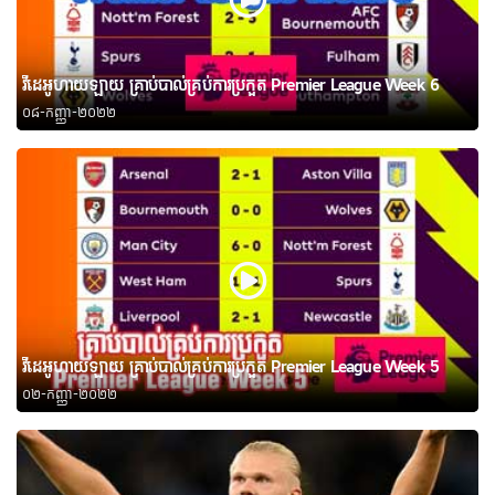
វីដេអូហាយឡាយ គ្រាប់បាល់គ្រប់ការប្រកួត Premier League Week 6
០៨-កញ្ញា-២០២២
វីដេអូហាយឡាយ គ្រាប់បាល់គ្រប់ការប្រកួត Premier League Week 5
០២-កញ្ញា-២០២២