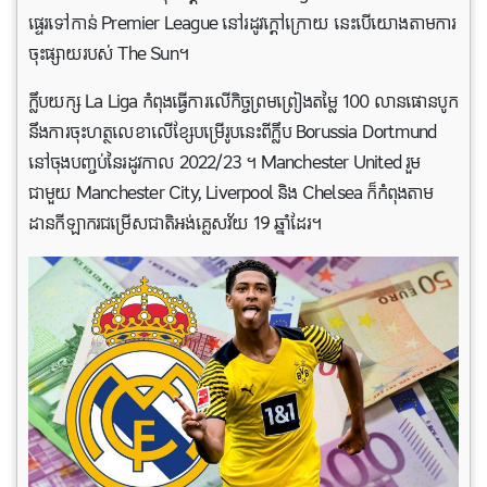
ផ្ទេរទៅកាន់ Premier League នៅរដូវក្ដៅក្រោយ នេះបើយោងតាមការ
ចុះផ្សាយរបស់ The Sun។
ក្លឹបយក្ស La Liga កំពុងធ្វើការលើកិច្ចព្រមព្រៀងតម្លៃ 100 លានផោនបូក
នឹងការចុះហត្ថលេខាលើខ្សែបម្រើរូបនេះពីក្លឹប Borussia Dortmund
នៅចុងបញ្ចប់នៃរដូវកាល 2022/23 ។ Manchester United រួម​
ជាមួយ Manchester City, Liverpool និង Chelsea ក៏​កំពុង​តាម​
ដាន​កីឡាករ​ជម្រើស​ជាតិ​អង់គ្លេស​វ័យ 19 ឆ្នាំ​ដែរ។