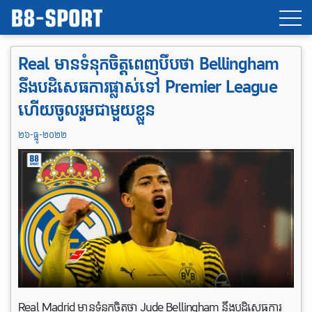
Real មានទំនុក​ចិត្តពេញបឹបថា Bellingham
នឹង​បដិសេធ​ការ​ផ្លាស់​ទៅ Premier League
ហើយចូលរួមជាមួយខ្លួន
២៦-ធ្នូ-២០២២
Real Madrid មានទំនុកចិត្តថា Jude Bellingham នឹងបដិសេធការ