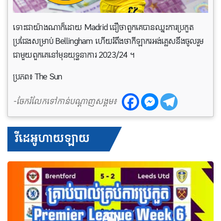
ទោះជាយ៉ាងណាក៏ដោយ Madrid ជឿថាពួកគេបានឈ្នះការប្រកួត
ប្រជែងសម្រាប់ Bellingham ហើយរំពឹងថាកីឡាករអង់គ្លេសនឹងចូលរួម
ជាមួយពួកគេនៅមុនយុទ្ធនាការ 2023/24 ។
ប្រភព៖ The Sun
-ចែករំលែកទៅកាន់បណ្តាញសង្គម៖
វីដេអូហាយឡាយ