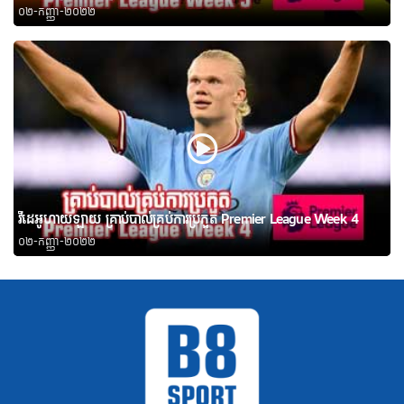
០២-កញ្ញា-២០២២
វីដេអូហាយឡាយ គ្រាប់បាល់គ្រប់ការប្រកួត Premier League Week 4
០២-កញ្ញា-២០២២