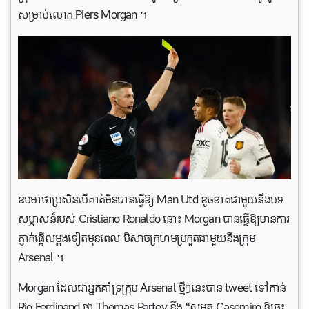
សម្រាប់​លោក Piers Morgan ។
ឧបមាថាប្រសិនបើគាត់មិនបានធ្វើឱ្យ Man Utd ខូច​ខាតជាមួយនឹងបទ
សម្ភាសន៍របស់ Cristiano Ronaldo នោះ Morgan បានធ្វើឱ្យមានការ
ភ្ញាក់ផ្អើលម្តងទៀតមុនពេល បិសាចក្រហមប្រកួតជាមួយនឹងក្រុម
Arsenal ។
Morgan ដែលជាអ្នកគាំទ្រក្រុម Arsenal ថ្មីៗនេះបាន tweet ទៅកាន់
Rio Ferdinand ថា Thomas Partey នឹង “សម្លុត Casemiro ឱ្យចុះ