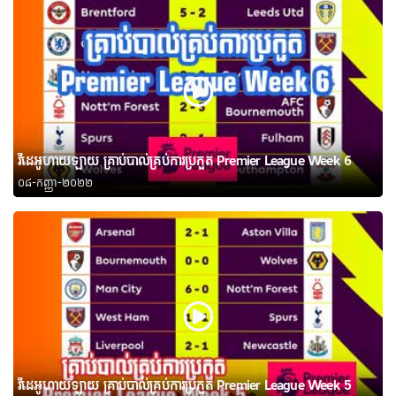
វីដេអូហាយឡាយ គ្រាប់បាល់គ្រប់ការប្រកួត Premier League Week 6
០៨-កញ្ញា-២០២២
វីដេអូហាយឡាយ គ្រាប់បាល់គ្រប់ការប្រកួត Premier League Week 5