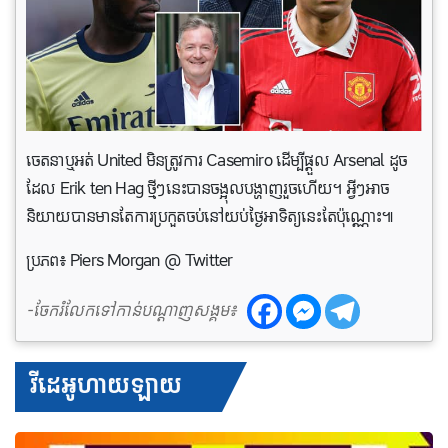
ចេតនាឬអត់ United មិនត្រូវការ Casemiro ដើម្បីផ្តួល Arsenal ដូច
ដែល Erik ten Hag ថ្មីៗនេះបានចង្អុលបង្ហាញរួច​ហើយ។ អ្វីៗអាច​
និយាយបាន​មាន​តែ​ការ​ប្រកួត​ចប់​នៅ​យប់​ថ្ងៃអាទិត្យ​នេះតែប៉ុណ្ណោះ៕
ប្រភព៖ Piers Morgan @ Twitter
-ចែករំលែកទៅកាន់បណ្តាញសង្គម៖
វីដេអូហាយឡាយ