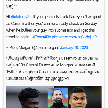
ចាញ់” ។
Hi
@rioferdy5
– if you genuinely think Partey isn’t as good
as Casemiro then you’re in for a nasty shock on Sunday
when he bullies your guy into submission and I get this
trending again…
#Tears4Rio
pic.twitter.com/bg3KdojHtP
— Piers Morgan (@piersmorgan)
January 18, 2023
ហើយ​បន្ទាប់​ពី​មាន​ដំណឹង​ពី​ការ​ពិន័យ​ព្យួរ Casemiro ដោយសារ​កាត​
លឿង​ទល់​នឹង Crystal Palace លោក Morgan បាន​សរសេរ​លើ
Twitter ថា​៖ «​ខ្ញុំ​គិត​ថា Casemiro បាន​ទទួលយកកាត​លឿង​ខ្លួនឯង​
ដោយ​ចេតនា ដើម្បី​គេច​ពី​ការ​បង្ហាញ​ថា​ខ្ញុំ​ត្រូវ»។