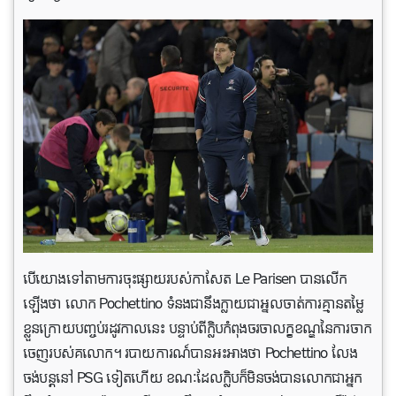
បើយោងទៅតាមការចុះផ្សាយរបស់កាសែត Le Parisen បានលើក
ឡើងថា លោក Pochettino ទំនងជានឹងក្លាយជាអ្នលចាត់ការគ្មានតម្លៃ
ខ្លួនក្រោយបញ្ចប់រដូវកាលនេះ បន្ទាប់ពីក្លិបកំពុងចរចាលក្ខខណ្ឌនៃការចាក
ចេញរបស់គលោក។ របាយការណ៍បានអះអាងថា Pochettino លែង
ចង់បន្តនៅ PSG ទៀតហើយ ខណៈដែលក្លិបក៏មិនចង់បានលោកជាអ្នក