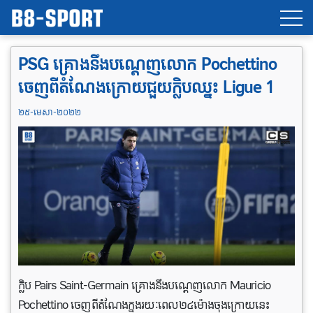
PSG គ្រោងនឹងបណ្តេញលោក Pochettino
ចេញពីតំណែងក្រោយ​ជួយក្លិប​ឈ្នះ Ligue 1
២៥-មេសា-២០២២
ក្លិប Pairs Saint-Germain គ្រោងនឹងបណ្តេញលោក Mauricio
Pochettino ចេញពីតំណែងក្នុងរយៈពេល២៤ម៉ោងចុងក្រោយនេះ