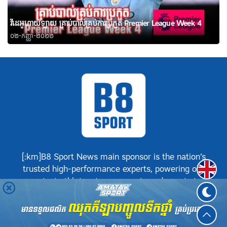
វីដេអូហាយឡាយ គ្រាប់បាល់គ្រប់ការប្រកួត Premier League Week 4
០២-កញ្ញា-២០២២
[:km]B8 Sport News main sponsor is the nation’s
Englis
trusted high-performance experts, powering our
greatest athletes, teams, sports and events to
achieve positive success.[:]
©
B8 Sport News
2026. រក្សាសិទ្ធិគ្រប់យ៉ាង.