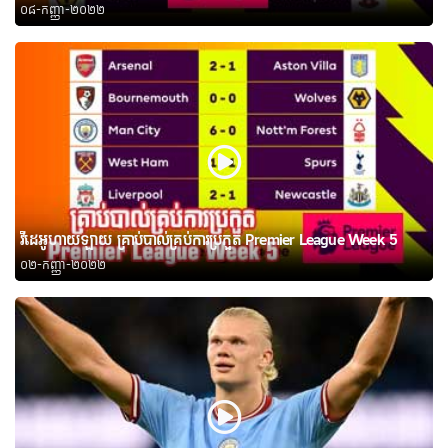
០៨-កញ្ញា-២០២២
វីដេអូហាយឡាយ គ្រាប់បាល់គ្រប់ការប្រកួត Premier League Week 5
០២-កញ្ញា-២០២២