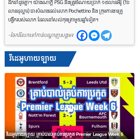
ដឹកនាំដូចគ្នា។ យ៉ាងណាក្តី PSG នឹងត្រូវចំណាយប្រាក់ ១៥លានអឺរ៉ូ (1៦
លានដុល្លារ) ជាសំណងដល់លោក Pochettino និង ក្រុមការងារគ្រូ
បង្វឹករបស់លោក ដែលនៅសល់កុងត្រាមួយឆ្នាំទៀត។
-ចែករំលែកទៅកាន់បណ្តាញសង្គម៖
វីដេអូហាយឡាយ
វីដេអូហាយឡាយ គ្រាប់បាល់គ្រប់ការប្រកួត Premier League Week 6