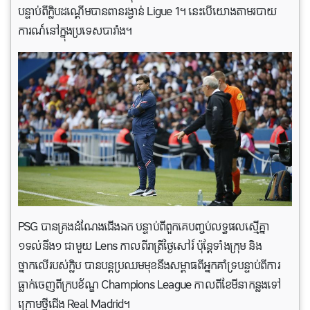
បន្ទាប់ពីក្លិបដណ្តើមបានពានរង្វាន់ Ligue 1។ នេះបើយោងតាមរបាយ
ការណ៍នៅក្នុងប្រទេសបារាំង។
PSG បានគ្រងដំណែងជើងឯក បន្ទាប់ពីពួកគេបញ្ចប់លទ្ធផលស្មើគ្នា
១ទល់នឹង១ ជាមួយ Lens កាលពីរាត្រីថ្ងៃសៅរ៍ ប៉ុន្តែទាំងក្រុម និង
ថ្នាកលើរបស់ក្លិប បានបន្តប្រឈមមុខនឹងសម្ពាធពីអ្នកគាំទ្របន្ទាប់ពីការ
ធ្លាក់ចេញពីក្របខ័ណ្ឌ Champions League កាលពីខែមីនាកន្លងទៅ
ក្រោមថ្វីជើង Real Madrid។